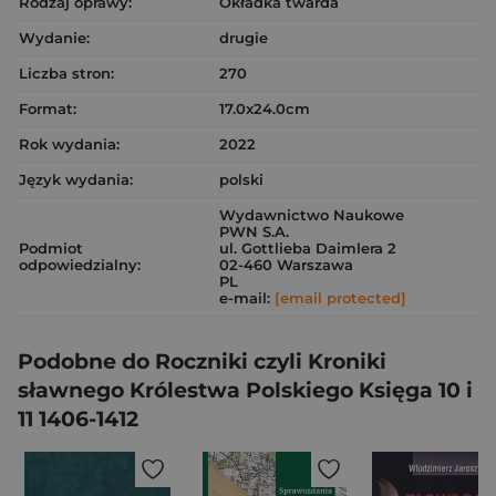
Rodzaj oprawy:
Okładka twarda
Wydanie:
drugie
Liczba stron:
270
Format:
17.0x24.0cm
Rok wydania:
2022
Język wydania:
polski
Wydawnictwo Naukowe
PWN S.A.
Podmiot
ul. Gottlieba Daimlera 2
odpowiedzialny:
02-460 Warszawa
PL
e-mail:
[email protected]
Podobne do Roczniki czyli Kroniki
sławnego Królestwa Polskiego Księga 10 i
11 1406-1412