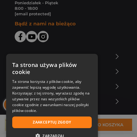
Poniedziałek - Piątek
8:00 - 18:00
[email protected]
Bądź z nami na bieżąco
O Księgarni Znak
Ta strona używa plików
cookie
Zakupy u nas
Ta strona korzysta z plików cookie, aby
Nasza oferta
zapewnić lepszą wygodę użytkowania.
Korzystając z tej strony, wyrażasz zgodę na
używanie przez nas wszystkich plików
Nasi autorzy
cookie zgodnie z warunkami naszej polityki
plików cookie.
ZAAKCEPTUJ ZGODY
155,44 zł
DO KOSZYKA
ZARZĄDZAJ