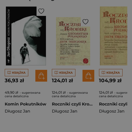
KSIĄŻKA
KSIĄŻKA
KSIĄŻKA
36,93 zł
124,01 zł
104,99 zł
49,90 zł
124,01 zł
124,01 zł
- sugerowana
- sugerowana
- sugerowa
cena detaliczna
cena detaliczna
cena detaliczna
Komin Pokutników
Roczniki czyli Kroniki sławnego Królestwa Polskiego Księga 1 i 2 do 1038
Długosz Jan
Długosz Jan
Długosz Jan