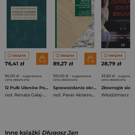
KSIĄŻKA
KSIĄŻKA
KSIĄŻKA
76,41 zł
89,27 zł
28,79 zł
90,00 zł
105,00 zł
33,60 zł
- sugerowana
- sugerowana
- sugerowa
cena detaliczna
cena detaliczna
cena detaliczna
12 Pułk Ułanów Podolskich. Rozkazy Dzienne...
Sprawozdania okresowe wojewody białostockiego za..
red. Renata Gałaj-Dempniak
red. Pavel Ablamski
,
Remigiusz Kaspr
Inne książki
Długosz Jan