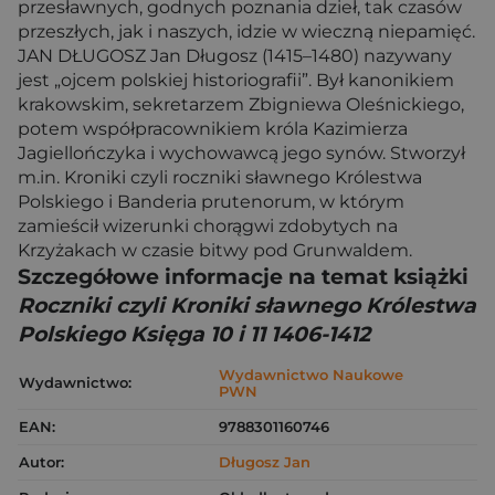
przesławnych, godnych poznania dzieł, tak czasów
przeszłych, jak i naszych, idzie w wieczną niepamięć.
JAN DŁUGOSZ Jan Długosz (1415–1480) nazywany
jest „ojcem polskiej historiografii”. Był kanonikiem
krakowskim, sekretarzem Zbigniewa Oleśnickiego,
potem współpracownikiem króla Kazimierza
Jagiellończyka i wychowawcą jego synów. Stworzył
m.in. Kroniki czyli roczniki sławnego Królestwa
Polskiego i Banderia prutenorum, w którym
zamieścił wizerunki chorągwi zdobytych na
Krzyżakach w czasie bitwy pod Grunwaldem.
Szczegółowe informacje na temat książki
Roczniki czyli Kroniki sławnego Królestwa
Polskiego Księga 10 i 11 1406-1412
Wydawnictwo Naukowe
Wydawnictwo:
PWN
EAN:
9788301160746
Autor:
Długosz Jan