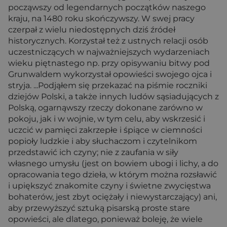
począwszy od legendarnych początków naszego
kraju, na 1480 roku skończywszy. W swej pracy
czerpał z wielu niedostępnych dziś źródeł
historycznych. Korzystał też z ustnych relacji osób
uczestniczących w najważniejszych wydarzeniach
wieku piętnastego np. przy opisywaniu bitwy pod
Grunwaldem wykorzystał opowieści swojego ojca i
stryja. ...Podjąłem się przekazać na piśmie roczniki
dziejów Polski, a także innych ludów sąsiadujących z
Polską, ogarnąwszy rzeczy dokonane zarówno w
pokoju, jak i w wojnie, w tym celu, aby wskrzesić i
uczcić w pamięci zakrzepłe i śpiące w ciemności
popioły ludzkie i aby słuchaczom i czytelnikom
przedstawić ich czyny; nie z zaufania w siły
własnego umysłu (jest on bowiem ubogi i lichy, a do
opracowania tego dzieła, w którym można rozsławić
i upiększyć znakomite czyny i świetne zwycięstwa
bohaterów, jest zbyt ociężały i niewystarczający) ani,
aby przewyższyć sztuką pisarską proste stare
opowieści, ale dlatego, ponieważ boleję, że wiele