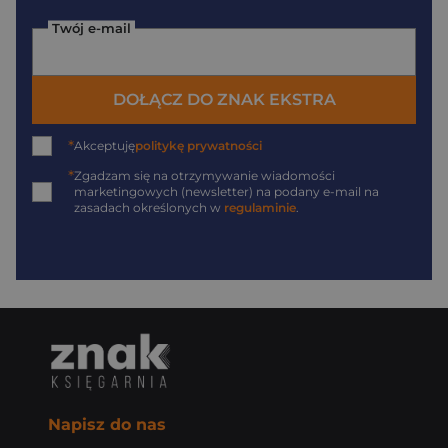
Twój e-mail
DOŁĄCZ DO ZNAK EKSTRA
*
Akceptuję
politykę prywatności
*
Zgadzam się na otrzymywanie wiadomości
marketingowych (newsletter) na podany
e-mail
na
zasadach określonych w
regulaminie
.
Napisz do nas