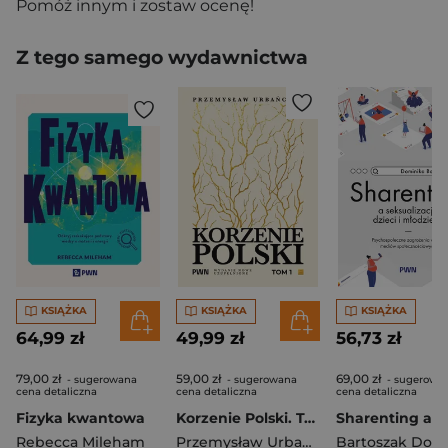
Pomóż innym i zostaw ocenę!
Z tego samego wydawnictwa
KSIĄŻKA
KSIĄŻKA
KSIĄŻKA
64,99 zł
49,99 zł
56,73 zł
79,00 zł
59,00 zł
69,00 zł
- sugerowana
- sugerowana
- sugerowa
cena detaliczna
cena detaliczna
cena detaliczna
Fizyka kwantowa
Korzenie Polski. Tom 1
Rebecca Mileham
Przemysław Urbańczyk