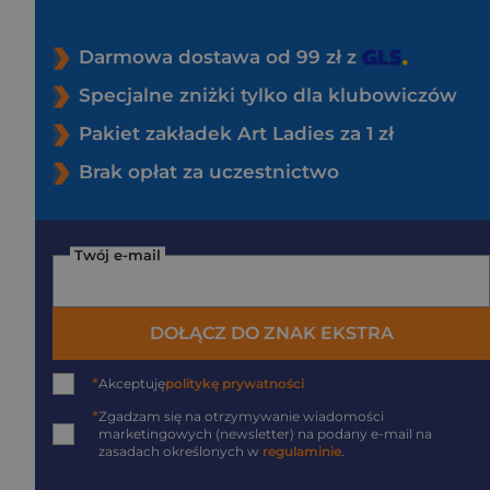
Darmowa dostawa od 99 zł z
Specjalne zniżki tylko dla klubowiczów
Pakiet zakładek Art Ladies za 1 zł
Brak opłat za uczestnictwo
Twój e-mail
DOŁĄCZ DO ZNAK EKSTRA
*
Akceptuję
politykę prywatności
*
Zgadzam się na otrzymywanie wiadomości
marketingowych (newsletter) na podany
e-mail
na
zasadach określonych w
regulaminie
.