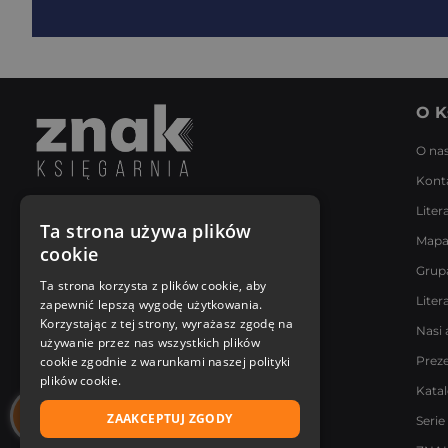
O K
O na
Kont
Liter
Napisz do nas
Ta strona używa plików
Mapa
Poniedziałek - Piątek
cookie
8:00 - 18:00
Grup
[email protected]
Ta strona korzysta z plików cookie, aby
Liter
zapewnić lepszą wygodę użytkowania.
Bądź z nami na bieżąco
Korzystając z tej strony, wyrażasz zgodę na
Nasi 
używanie przez nas wszystkich plików
cookie zgodnie z warunkami naszej polityki
Prez
plików cookie.
Kata
ZAAKCEPTUJ ZGODY
Serie