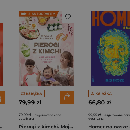
KSIĄŻKA
KSIĄŻKA
79,99 zł
66,80 zł
79,99 zł
99,99 zł
- sugerowana cena
- sugerowana cen
detaliczna
detaliczna
Rafał Majka. Zawsze z przodu. Rozmawia Tomasz Kalemba - książka z autografem
Pierogi z kimchi. Moje ulubione azjatyckie przepisy - książka z autografem
Homer na nasze 