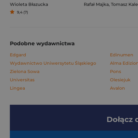
Wioleta Błazucka
Rafał Majka
,
Tomasz Kalemba
9,4 (7)
Podobne wydawnictwa
Edgard
Edinumen
Wydawnictwo Uniwersytetu Śląskiego
Alma Edizion
Zielona Sowa
Pons
Universitas
Olesiejuk
Lingea
Avalon
Dołącz