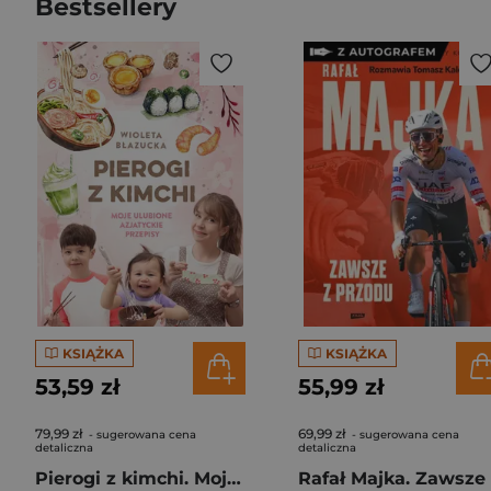
Bestsellery
KSIĄŻKA
KSIĄŻKA
53,59 zł
55,99 zł
79,99 zł
69,99 zł
- sugerowana cena
- sugerowana cena
detaliczna
detaliczna
Pierogi z kimchi. Moje ulubione azjatyckie przepisy