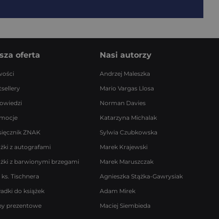
sza oferta
Nasi autorzy
ości
Andrzej Maleszka
sellery
Mario Vargas Llosa
owiedzi
Norman Davies
mocje
Katarzyna Michalak
sięcznik ZNAK
Sylwia Czubkowska
ążki z autografami
Marek Krajewski
ążki z barwionymi brzegami
Marek Maruszczak
 ks. Tischnera
Agnieszka Stążka-Gawrysiak
ładki do książek
Adam Mirek
by prezentowe
Maciej Siembieda