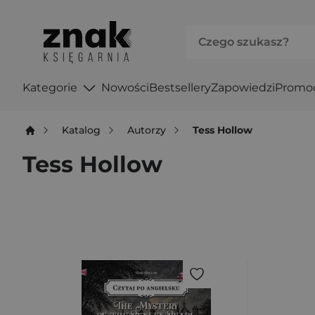
Kategorie
Nowości
Bestsellery
Zapowiedzi
Promo
Katalog
Autorzy
Tess Hollow
Tess Hollow