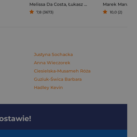
Melissa Da Costa
,
Łukasz Müller
Marek Maruszc
7,8 (3673)
10,0 (2)
Justyna Sochacka
Anna Wieczorek
Ciesielska-Musameh Róża
Guziuk-Świca Barbara
Hadley Kevin
dostawie!