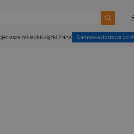
cje
Nasze zakładki
Książki ZNAK
Darmowa dostawa od 99