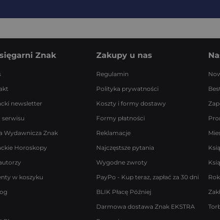
sięgarni Znak
Zakupy u nas
Na
s
Regulamin
Now
akt
Polityka prywatności
Best
acki newsletter
Koszty i formy dostawy
Zap
 serwisu
Formy płatności
Pro
a Wydawnicza Znak
Reklamacje
Mie
ackie Horoskopy
Najczęstsze pytania
Ksi
autorzy
Wygodne zwroty
Ksi
enty w koszyku
PayPo - Kup teraz, zapłać za 30 dni
Rok
log
BLIK Płacę Później
Zak
Darmowa dostawa Znak EKSTRA
Tor