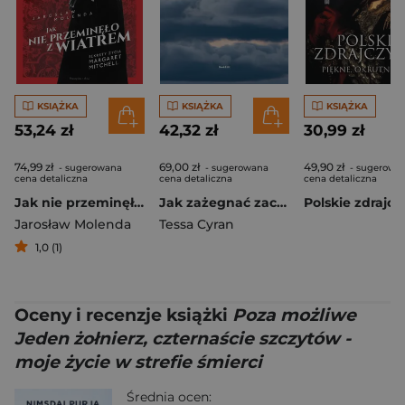
KSIĄŻKA
KSIĄŻKA
KSIĄŻKA
53,24 zł
42,32 zł
30,99 zł
74,99 zł
69,00 zł
49,90 zł
- sugerowana
- sugerowana
- sugerowa
cena detaliczna
cena detaliczna
cena detaliczna
Jak nie przeminęło z wiatrem. Sekrety życia Margaret Mitchell
Jak zażegnać zaciemnienie
Jarosław Molenda
Tessa Cyran
1,0 (1)
Oceny i recenzje książki
Poza możliwe
Jeden żołnierz, czternaście szczytów -
moje życie w strefie śmierci
Średnia ocen: