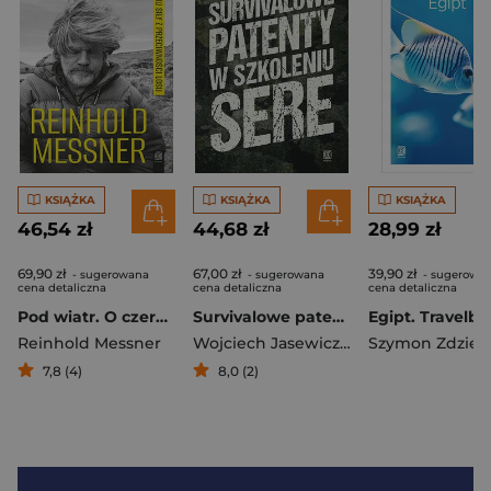
KSIĄŻKA
KSIĄŻKA
KSIĄŻKA
46,54 zł
44,68 zł
28,99 zł
69,90 zł
67,00 zł
39,90 zł
- sugerowana
- sugerowana
- sugerowa
cena detaliczna
cena detaliczna
cena detaliczna
Pod wiatr. O czerpaniu siły z przeciwności losu
Survivalowe patenty w szkoleniu SERE
Reinhold Messner
Wojciech Jasewicz
,
Piotr Cyran
7,8 (4)
8,0 (2)