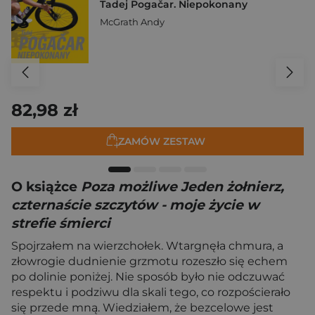
Tadej Pogačar. Niepokonany
McGrath Andy
82,98 zł
ZAMÓW ZESTAW
O książce
Poza możliwe Jeden żołnierz,
czternaście szczytów - moje życie w
strefie śmierci
Spojrzałem na wierzchołek. Wtargnęła chmura, a
złowrogie dudnienie grzmotu rozeszło się echem
po dolinie poniżej. Nie sposób było nie odczuwać
respektu i podziwu dla skali tego, co rozpościerało
się przede mną. Wiedziałem, że bezcelowe jest