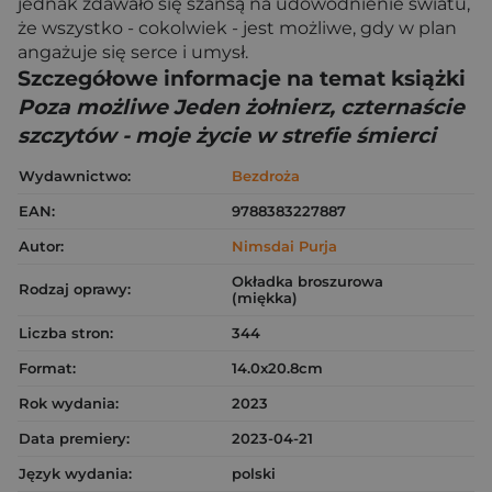
jednak zdawało się szansą na udowodnienie światu,
że wszystko - cokolwiek - jest możliwe, gdy w plan
angażuje się serce i umysł.
Szczegółowe informacje na temat książki
Poza możliwe Jeden żołnierz, czternaście
szczytów - moje życie w strefie śmierci
Wydawnictwo:
Bezdroża
EAN:
9788383227887
Autor:
Nimsdai Purja
Okładka broszurowa
Rodzaj oprawy:
(miękka)
Liczba stron:
344
Format:
14.0x20.8cm
Rok wydania:
2023
Data premiery:
2023-04-21
Język wydania:
polski