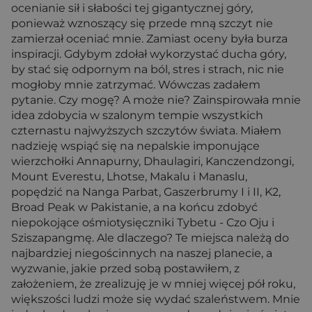
ocenianie sił i słabości tej gigantycznej góry,
ponieważ wznoszący się przede mną szczyt nie
zamierzał oceniać mnie. Zamiast oceny była burza
inspiracji. Gdybym zdołał wykorzystać ducha góry,
by stać się odpornym na ból, stres i strach, nic nie
mogłoby mnie zatrzymać. Wówczas zadałem
pytanie. Czy mogę? A może nie? Zainspirowała mnie
idea zdobycia w szalonym tempie wszystkich
czternastu najwyższych szczytów świata. Miałem
nadzieję wspiąć się na nepalskie imponujące
wierzchołki Annapurny, Dhaulagiri, Kanczendzongi,
Mount Everestu, Lhotse, Makalu i Manaslu,
popędzić na Nanga Parbat, Gaszerbrumy I i II, K2,
Broad Peak w Pakistanie, a na końcu zdobyć
niepokojące ośmiotysięczniki Tybetu - Czo Oju i
Sziszapangmę. Ale dlaczego? Te miejsca należą do
najbardziej niegościnnych na naszej planecie, a
wyzwanie, jakie przed sobą postawiłem, z
założeniem, że zrealizuję je w mniej więcej pół roku,
większości ludzi może się wydać szaleństwem. Mnie