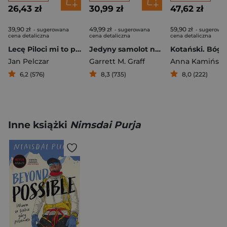
26,43 zł
30,99 zł
47,62 zł
39,90 zł
49,99 zł
59,90 zł
- sugerowana
- sugerowana
- sugerowa
cena detaliczna
cena detaliczna
cena detaliczna
Lecę Piloci mi to powiedzieli
Jedyny samolot na niebie. Historia mówiona zamachów z 11 września
Jan Pelczar
Garrett M. Graff
Anna Kamińsk
6,2 (576)
8,3 (735)
8,0 (222)
Inne książki
Nimsdai Purja