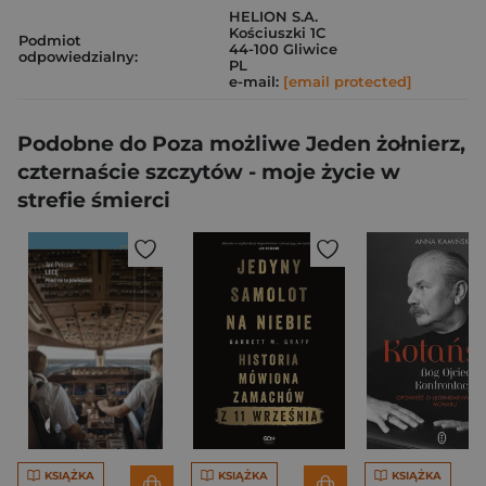
HELION S.A.
Kościuszki 1C
Podmiot
44-100 Gliwice
odpowiedzialny:
PL
e-mail:
[email protected]
Podobne do Poza możliwe Jeden żołnierz,
czternaście szczytów - moje życie w
strefie śmierci
KSIĄŻKA
KSIĄŻKA
KSIĄŻKA