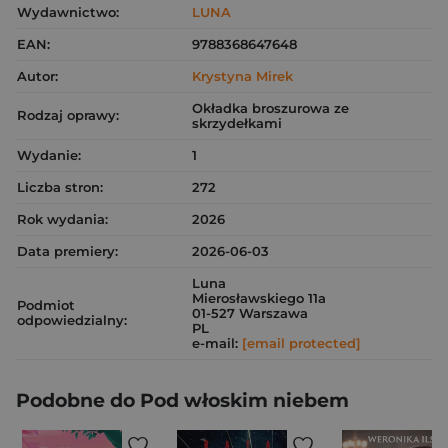
Wydawnictwo:
LUNA
EAN:
9788368647648
Autor:
Krystyna Mirek
Okładka broszurowa ze
Rodzaj oprawy:
skrzydełkami
Wydanie:
1
Liczba stron:
272
Rok wydania:
2026
Data premiery:
2026-06-03
Luna
Mierosławskiego 11a
Podmiot
01-527 Warszawa
odpowiedzialny:
PL
e-mail:
[email protected]
Podobne do Pod włoskim niebem