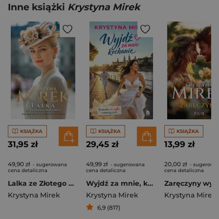
Inne książki
Krystyna Mirek
KSIĄŻKA
KSIĄŻKA
KSIĄŻKA
31,95 zł
29,45 zł
13,99 zł
49,90 zł
49,99 zł
20,00 zł
- sugerowana
- sugerowana
- sugerowa
cena detaliczna
cena detaliczna
cena detaliczna
Lalka ze Złotego Wzgórza
Wyjdź za mnie, kochanie
Krystyna Mirek
Krystyna Mirek
Krystyna Mirek
6,9 (817)