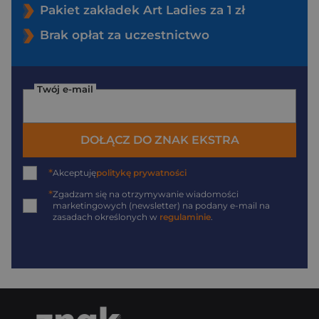
Pakiet zakładek Art Ladies za 1 zł
Brak opłat za uczestnictwo
Twój e-mail
DOŁĄCZ DO ZNAK EKSTRA
*
Akceptuję
politykę prywatności
*
Zgadzam się na otrzymywanie wiadomości
marketingowych (newsletter) na podany
e-mail
na
zasadach określonych w
regulaminie
.