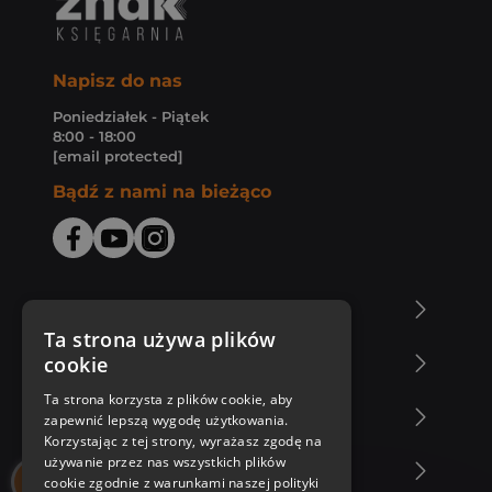
Napisz do nas
Poniedziałek - Piątek
8:00 - 18:00
[email protected]
Bądź z nami na bieżąco
O Księgarni Znak
Ta strona używa plików
cookie
Zakupy u nas
Ta strona korzysta z plików cookie, aby
Nasza oferta
zapewnić lepszą wygodę użytkowania.
Korzystając z tej strony, wyrażasz zgodę na
używanie przez nas wszystkich plików
Nasi autorzy
cookie zgodnie z warunkami naszej polityki