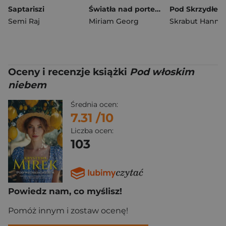
Saptariszi
Światła nad portem. Saga portowa Tom. 1
Semi Raj
Miriam Georg
Skrabut Hanna
Oceny i recenzje książki
Pod włoskim
niebem
Średnia ocen:
7.31
/10
Liczba ocen:
103
Powiedz nam, co myślisz!
Pomóż innym i zostaw ocenę!