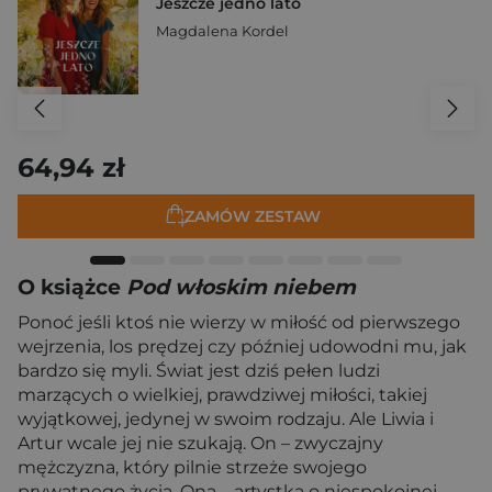
Jeszcze jedno lato
Magdalena Kordel
64,94 zł
ZAMÓW ZESTAW
O książce
Pod włoskim niebem
Ponoć jeśli ktoś nie wierzy w miłość od pierwszego
wejrzenia, los prędzej czy później udowodni mu, jak
bardzo się myli. Świat jest dziś pełen ludzi
marzących o wielkiej, prawdziwej miłości, takiej
wyjątkowej, jedynej w swoim rodzaju. Ale Liwia i
Artur wcale jej nie szukają. On – zwyczajny
mężczyzna, który pilnie strzeże swojego
prywatnego życia. Ona – artystka o niespokojnej