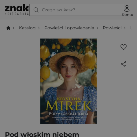
Czego szukasz?
Konto
Katalog
Powieści i opowiadania
Powieści
Li
Pod włoskim niebem