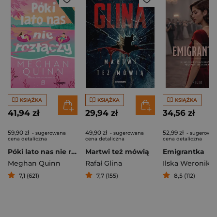
KSIĄŻKA
KSIĄŻKA
KSIĄŻKA
41,94 zł
29,94 zł
34,56 zł
59,90 zł
49,90 zł
52,99 zł
- sugerowana
- sugerowana
- sugerowa
cena detaliczna
cena detaliczna
cena detaliczna
Póki lato nas nie rozłączy
Martwi też mówią
Emigrantka
Meghan Quinn
Rafał Glina
Ilska Weronika
7,1 (621)
7,7 (155)
8,5 (112)