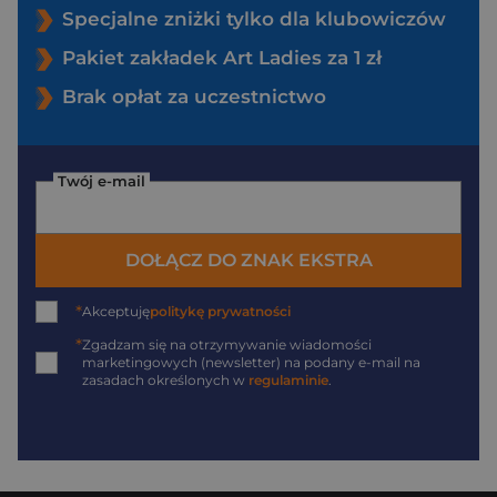
Specjalne zniżki tylko dla klubowiczów
Pakiet zakładek Art Ladies za 1 zł
Brak opłat za uczestnictwo
Twój e-mail
DOŁĄCZ DO ZNAK EKSTRA
*
Akceptuję
politykę prywatności
*
Zgadzam się na otrzymywanie wiadomości
marketingowych (newsletter) na podany
e-mail
na
zasadach określonych w
regulaminie
.