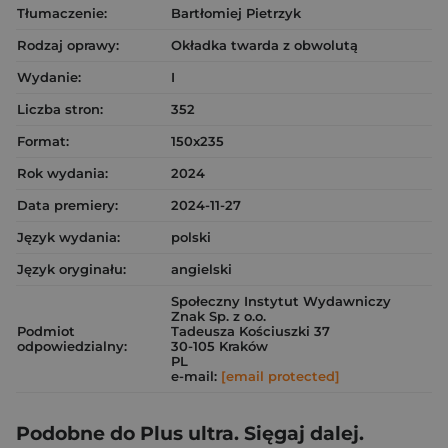
Tłumaczenie:
Bartłomiej Pietrzyk
Rodzaj oprawy:
Okładka twarda z obwolutą
Wydanie:
I
Liczba stron:
352
Format:
150x235
Rok wydania:
2024
Data premiery:
2024-11-27
Język wydania:
polski
Język oryginału:
angielski
Społeczny Instytut Wydawniczy
Znak Sp. z o.o.
Podmiot
Tadeusza Kościuszki 37
odpowiedzialny:
30-105 Kraków
PL
e-mail:
[email protected]
Podobne do Plus ultra. Sięgaj dalej.