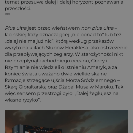
temat przesuwa dalej i dalej horyzont poznawania
przeszłości.
***
Plus ultra
jest przeciwieństwem
non plus ultra
–
łacińskiej frazy oznaczającej „nic ponad to” lub też
„dalej nie ma już nic”, którą według przekazów
wyryto na klifach Słupów Heraklesa jako ostrzeżenie
dla przepływających żeglarzy. W starożytności nikt
nie przepłynął zachodniego oceanu, Grecy i
Rzymianie nie wiedzieli o istnieniu Ameryk, a za
koniec świata uważano dwie wielkie skalne
formacje strzegące ujścia Morza Śródziemnego –
Skałę Gibraltarską oraz Dżabal Musa w Maroku. Tak
więc sensem przestrogi było: „Dalej żeglujesz na
własne ryzyko”.