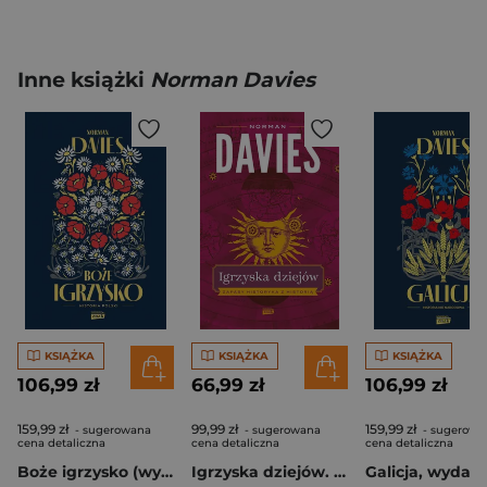
Inne książki
Norman Davies
KSIĄŻKA
KSIĄŻKA
KSIĄŻKA
106,99 zł
66,99 zł
106,99 zł
159,99 zł
99,99 zł
159,99 zł
- sugerowana
- sugerowana
- sugerowa
cena detaliczna
cena detaliczna
cena detaliczna
Boże igrzysko (wyd. 2026 - nowa okładka)
Igrzyska dziejów. Zapasy historyka z historią