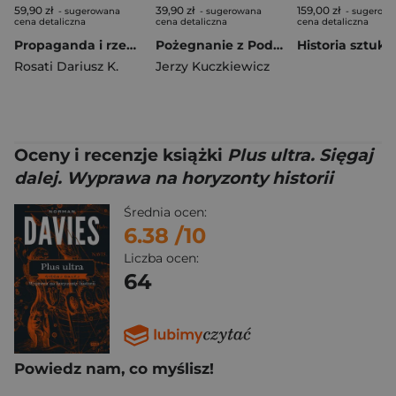
59,90 zł
39,90 zł
159,00 zł
- sugerowana
- sugerowana
- sugerow
cena detaliczna
cena detaliczna
cena detaliczna
Propaganda i rzeczywistość. Osiem lat rządów PiS
Pożegnanie z Podolem
Historia sztuki
Rosati Dariusz K.
Jerzy Kuczkiewicz
Oceny i recenzje książki
Plus ultra. Sięgaj
dalej. Wyprawa na horyzonty historii
Średnia ocen:
6.38
/10
Liczba ocen:
64
Powiedz nam, co myślisz!