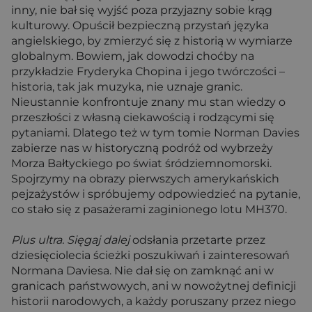
inny, nie bał się wyjść poza przyjazny sobie krąg
kulturowy. Opuścił bezpieczną przystań języka
angielskiego, by zmierzyć się z historią w wymiarze
globalnym. Bowiem, jak dowodzi choćby na
przykładzie Fryderyka Chopina i jego twórczości –
historia, tak jak muzyka, nie uznaje granic.
Nieustannie konfrontuje znany mu stan wiedzy o
przeszłości z własną ciekawością i rodzącymi się
pytaniami. Dlatego też w tym tomie Norman Davies
zabierze nas w historyczną podróż od wybrzeży
Morza Bałtyckiego po świat śródziemnomorski.
Spojrzymy na obrazy pierwszych amerykańskich
pejzażystów i spróbujemy odpowiedzieć na pytanie,
co stało się z pasażerami zaginionego lotu MH370.
Plus ultra. Sięgaj dalej
odsłania przetarte przez
dziesięciolecia ścieżki poszukiwań i zainteresowań
Normana Daviesa. Nie dał się on zamknąć ani w
granicach państwowych, ani w nowożytnej definicji
historii narodowych, a każdy poruszany przez niego