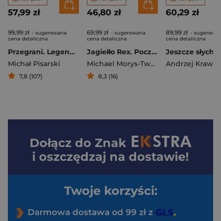
57,99 zł
46,80 zł
60,29 zł
99,99 zł
69,99 zł
89,99 zł
- sugerowana
- sugerowana
- sugerowa
cena detaliczna
cena detaliczna
cena detaliczna
Przegrani. Legendarne porażki świata gier
Jagiełło Rex. Początek dynastii
Michał Pisarski
Michael Morys-Twarowski
Andrzej Krawcz
7,8 (107)
8,3 (16)
Dołącz do
Znak
i oszczędzaj na dostawie!
Twoje korzyści:
Darmowa dostawa od 99 zł z