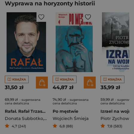
Wyprawa na horyzonty historii
KSIĄŻKA
KSIĄŻKA
KSIĄŻKA
31,50 zł
44,87 zł
35,99 zł
69,99 zł
74,90 zł
59,99 zł
- sugerowana
- sugerowana
- sugerowa
cena detaliczna
cena detaliczna
cena detaliczna
Rafał. Rafał Trzaskowski w rozmowie z Donatą Subbotko
Po męstwie
Donata Subbotko
,
Rafał Trzaskowski
Wojciech Śmieja
Piotr Zychowic
4,7 (241)
6,8 (88)
7,8 (583)