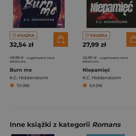
KSIĄŻKA
KSIĄŻKA
32,54 zł
27,99 zł
49,99 zł
42,90 zł
- sugerowana cena
- sugerowana cena
detaliczna
detaliczna
Burn me
Niepamięć
K.C. Hiddenstorm
K.C. Hiddenstorm
7,5 (68)
6,9 (59)
Inne książki z kategorii
Romans