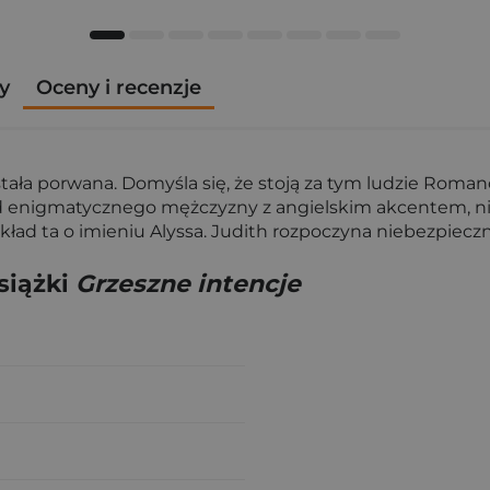
y
Oceny i recenzje
ała porwana. Domyśla się, że stoją za tym ludzie Romano 
d enigmatycznego mężczyzny z angielskim akcentem, nie
ykład ta o imieniu Alyssa. Judith rozpoczyna niebezpiecz
siążki
Grzeszne intencje