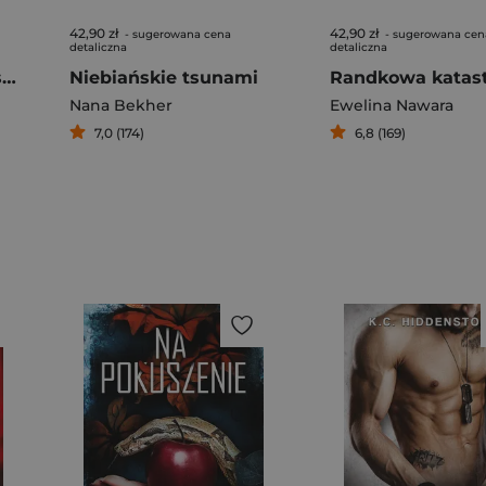
42,90 zł
42,90 zł
- sugerowana cena
- sugerowana cen
detaliczna
detaliczna
Jak zatrzymać przy sobie księcia
Niebiańskie tsunami
Randkowa katast
Nana Bekher
Ewelina Nawara
7,0 (174)
6,8 (169)