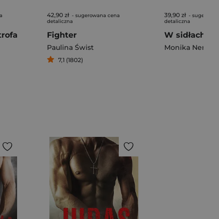
42,90 zł
39,90 zł
a
- sugerowana cena
- sugerowa
detaliczna
detaliczna
rofa
Fighter
W sidłach ob
Paulina Świst
Monika Nerc
,
Za
7,1 (1802)