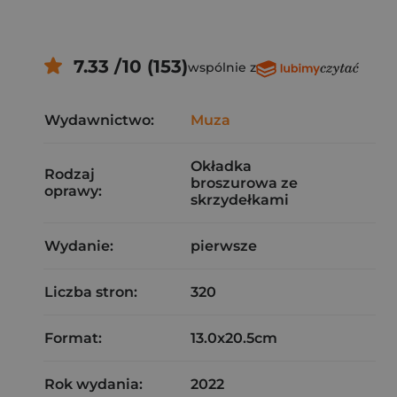
7.33 /10 (153)
wspólnie z
Wydawnictwo:
Muza
Okładka
Rodzaj
broszurowa ze
oprawy:
skrzydełkami
Wydanie:
pierwsze
Liczba stron:
320
Format:
13.0x20.5cm
Rok wydania:
2022