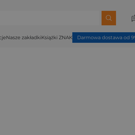
cje
Nasze zakładki
Książki ZNAK
Darmowa dostawa od 99