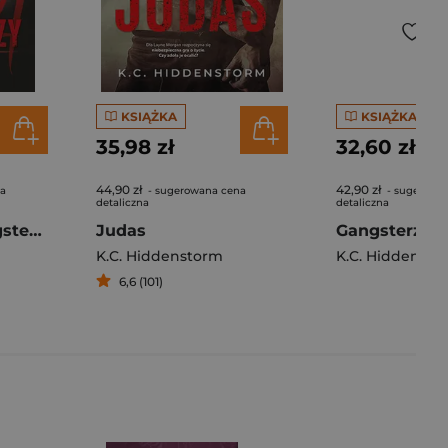
KSIĄŻKA
KSIĄŻKA
35,98 zł
32,60 zł
44,90 zł
42,90 zł
na
- sugerowana cena
- sugerowa
detaliczna
detaliczna
Nowa krew. Gangsterzy. Tom 4
Judas
K.C. Hiddenstorm
K.C. Hiddensto
6,6 (101)