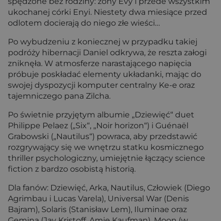
spędzone bez rodziny: żony Evy i przede wszystkim
ukochanej córki Enyi. Niestety dwa miesiące przed
odlotem docierają do niego złe wieści…
Po wybudzeniu z koniecznej w przypadku takiej
podróży hibernacji Daniel odkrywa, że reszta załogi
zniknęła. W atmosferze narastającego napięcia
próbuje poskładać elementy układanki, mając do
swojej dyspozycji komputer centralny Ke-e oraz
tajemniczego pana Zilcha.
Po świetnie przyjętym albumie „Dziewięć“ duet
Philippe Pelaez („Six“, „Noir horizon“) i Guénaël
Grabowski („Nautilus“) powraca, aby przedstawić
rozgrywający się we wnętrzu statku kosmicznego
thriller psychologiczny, umiejętnie łączący science
fiction z bardzo osobistą historią.
Dla fanów: Dziewięć, Arka, Nautilus, Człowiek (Diego
Agrimbau i Lucas Varela), Universal War (Denis
Bajram), Solaris (Stanisław Lem), Iluminae oraz
Gemina (Jay Kristoff, Amie Kaufman), Moon (w