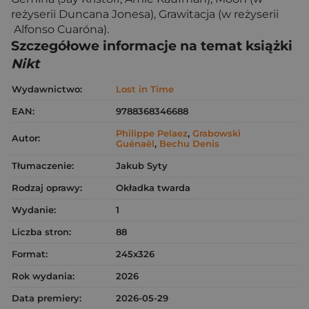
reżyserii Duncana Jonesa), Grawitacja (w reżyserii
Alfonso Cuaróna).
Szczegółowe informacje na temat książki
Nikt
Wydawnictwo:
Lost in Time
EAN:
9788368346688
Philippe Pelaez
,
Grabowski
Autor:
Guénaël
,
Bechu Denis
Tłumaczenie:
Jakub Syty
Rodzaj oprawy:
Okładka twarda
Wydanie:
1
Liczba stron:
88
Format:
245x326
Rok wydania:
2026
Data premiery:
2026-05-29