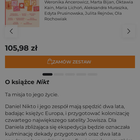
Weronika Ancerowicz
,
Marta Bijan
,
Oktawia
Kain
,
Maria Lichoń
,
Aleksandra Muraszka
,
Edyta Prusinowska
,
Julita Rejnów
,
Ola
Rochowiak
105,98 zł
ZAMÓW ZESTAW
O książce
Nikt
Ta misja to jego życie.
Daniel Nikto i jego zespół mają spędzić dwa lata,
badając księżyc Europa, i przygotować kolonizację
czwartego największego satelity Jowisza. Dla
Daniela zbliżająca się ekspedycja będzie oznaczała
kulminację dekady przygotowań oraz dwa lata