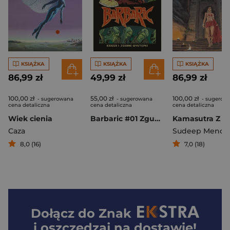
KSIĄŻKA
KSIĄŻKA
KSIĄŻKA
86,99 zł
49,99 zł
86,99 zł
100,00 zł
55,00 zł
100,00 zł
- sugerowana
- sugerowana
- sugerow
cena detaliczna
cena detaliczna
cena detaliczna
Wiek cienia
Barbaric #01 Zgubne występki
Caza
Sudeep Menon
8,0 (16)
7,0 (18)
Dołącz do
Znak
i oszczędzaj na dostawie!