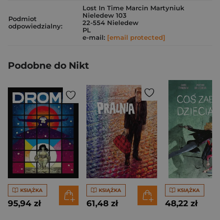
Lost In Time Marcin Martyniuk
Nieledew 103
Podmiot
22-554 Nieledew
odpowiedzialny:
PL
e-mail:
[email protected]
Podobne do Nikt
KSIĄŻKA
KSIĄŻKA
KSIĄŻKA
95,94 zł
61,48 zł
48,22 zł