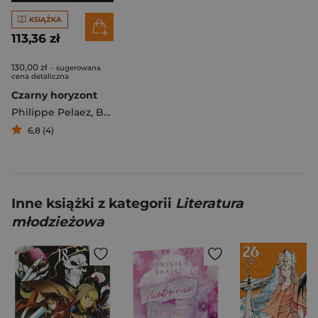
KSIĄŻKA
113,36 zł
130,00 zł
- sugerowana
cena detaliczna
Czarny horyzont
Philippe Pelaez
,
Benjamin Blasco-Martinez
6,8 (4)
Inne książki z kategorii
Literatura
młodzieżowa