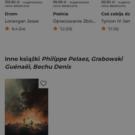
159,90 zł
99,99 zł
69,90 zł
- sugerowana
- sugerowana
- sugerowa
cena detaliczna
cena detaliczna
cena detaliczna
Drom
Pralnia
Lonergan Jesse
Opracowanie Zbiorowe
Tynion IV Jame
8,4 (24)
7,2 (23)
7,1 (12)
Inne książki
Philippe Pelaez, Grabowski
Guénaël, Bechu Denis