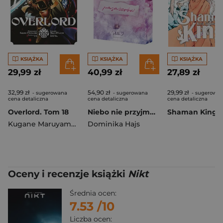
KSIĄŻKA
KSIĄŻKA
KSIĄŻKA
29,99 zł
40,99 zł
27,89 zł
32,99 zł
54,90 zł
29,99 zł
- sugerowana
- sugerowana
- sugerowa
cena detaliczna
cena detaliczna
cena detaliczna
Overlord. Tom 18
Niebo nie przyjmuje pasażerów (ilustrowane brzegi)
Kugane Maruyama
,
Fugin Miyama
Dominika Hajs
Oceny i recenzje książki
Nikt
Średnia ocen:
7.53
/10
Liczba ocen: