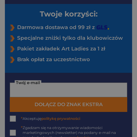
Twoje korzyści:
Darmowa dostawa od 99 zł z
Specjalne zniżki tylko dla klubowiczów
Pakiet zakładek Art Ladies za 1 zł
Brak opłat za uczestnictwo
Twój e-mail
DOŁĄCZ DO ZNAK EKSTRA
*
Akceptuję
politykę prywatności
*
Zgadzam się na otrzymywanie wiadomości
marketingowych (newsletter) na podany
e-mail
na