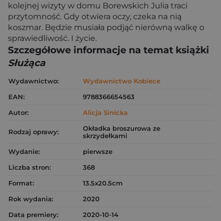
kolejnej wizyty w domu Borewskich Julia traci
przytomność. Gdy otwiera oczy, czeka na nią
koszmar. Będzie musiała podjąć nierówną walkę o
sprawiedliwość. I życie.
Szczegółowe informacje na temat książki
Służąca
Wydawnictwo:
Wydawnictwo Kobiece
EAN:
9788366654563
Autor:
Alicja Sinicka
Okładka broszurowa ze
Rodzaj oprawy:
skrzydełkami
Wydanie:
pierwsze
Liczba stron:
368
Format:
13.5x20.5cm
Rok wydania:
2020
Data premiery:
2020-10-14