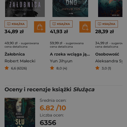
KSIĄŻKA
KSIĄŻKA
KSIĄŻKA
34,89 zł
41,93 zł
28,39 zł
49,90 zł
59,99 zł
34,99 zł
- sugerowana
- sugerowana
- sugerowa
cena detaliczna
cena detaliczna
cena detaliczna
Żałobnica
A rzeka wciąga ją na dno
Osobowość
Robert Małecki
Yun Jihyun
Aleksandra Syg
6,6 (6326)
8,0 (4)
3,0 (1)
Oceny i recenzje książki
Służąca
Średnia ocen:
6.82
/10
Liczba ocen:
6356