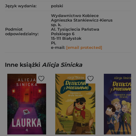
Język wydania:
polski
Wydawnictwo Kobiece
Agnieszka Stankiewicz-Kierus
sp. k.
Podmiot
Al. Tysiąclecia Państwa
odpowiedzialny:
Polskiego 6
15-111 Białystok
PL
e-mail:
[email protected]
Inne książki
Alicja Sinicka