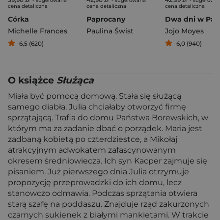
- sugerowana
- sugerowana
- sugerowa
cena detaliczna
cena detaliczna
cena detaliczna
Córka
Paprocany
Dwa dni w Par
Michelle Frances
Paulina Świst
Jojo Moyes
6,5 (620)
6,0 (940)
O książce
Służąca
Miała być pomocą domową. Stała się służącą
samego diabła. Julia chciałaby otworzyć firmę
sprzątającą. Trafia do domu Państwa Borewskich, w
którym ma za zadanie dbać o porządek. Maria jest
zadbaną kobietą po czterdziestce, a Mikołaj
atrakcyjnym adwokatem zafascynowanym
okresem średniowiecza. Ich syn Kacper zajmuje się
pisaniem. Już pierwszego dnia Julia otrzymuje
propozycję przeprowadzki do ich domu, lecz
stanowczo odmawia. Podczas sprzątania otwiera
starą szafę na poddaszu. Znajduje rząd zakurzonych
czarnych sukienek z białymi mankietami. W trakcie