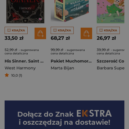
KSIĄŻKA
KSIĄŻKA
KSIĄŻKA
33,50 zł
68,27 zł
26,97 zł
52,99 zł
99,99 zł
39,99 zł
- sugerowana
- sugerowana
- sugerowa
cena detaliczna
cena detaliczna
cena detaliczna
His Sinner. Saint & Sinner. Tom 2
Pakiet Muchomory w cukrze / Wakacje pod morzem
West Harmony
Marta Bijan
Barbara Supeł
10,0 (1)
Dołącz do
Znak
i oszczędzaj na dostawie!