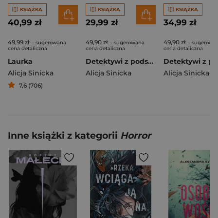
KSIĄŻKA
KSIĄŻKA
KSIĄŻKA
40,99 zł
29,99 zł
34,99 zł
49,99 zł
49,90 zł
49,90 zł
- sugerowana
- sugerowana
- sugerowa
cena detaliczna
cena detaliczna
cena detaliczna
Laurka
Detektywi z podstawówki. Tajemnica druha Bączka
Alicja Sinicka
Alicja Sinicka
Alicja Sinicka
7,6 (706)
Inne książki z kategorii
Horror