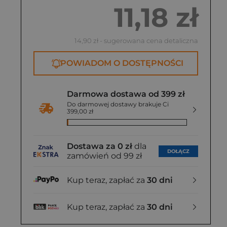
11,18 zł
14,90 zł
- sugerowana cena detaliczna
POWIADOM O DOSTĘPNOŚCI
Darmowa dostawa od 399 zł
Do darmowej dostawy brakuje Ci
399,00 zł
Dostawa za 0 zł
dla
DOŁĄCZ
zamówień od 99 zł
Kup teraz, zapłać za
30 dni
Kup teraz, zapłać za
30 dni