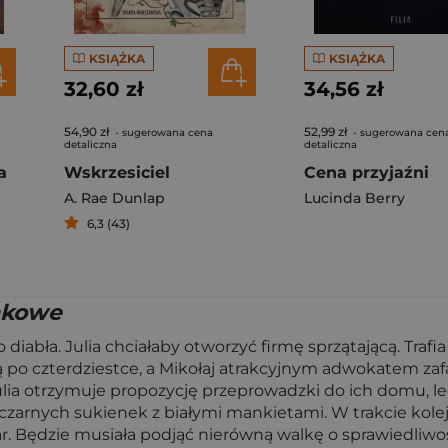
KSIĄŻKA
KSIĄŻKA
32,60 zł
34,56 zł
54,90 zł
52,99 zł
- sugerowana cena
- sugerowana cen
detaliczna
detaliczna
a
Wskrzesiciel
Cena przyjaźni
A. Rae Dunlap
Lucinda Berry
6,3 (43)
nkowe
diabła. Julia chciałaby otworzyć firmę sprzątającą. Tr
tą po czterdziestce, a Mikołaj atrakcyjnym adwokatem 
ulia otrzymuje propozycję przeprowadzki do ich domu, l
 czarnych sukienek z białymi mankietami. W trakcie kole
. Będzie musiała podjąć nierówną walkę o sprawiedliwość