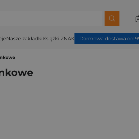
cje
Nasze zakładki
Książki ZNAK
Darmowa dostawa od 99
onkowe
onkowe