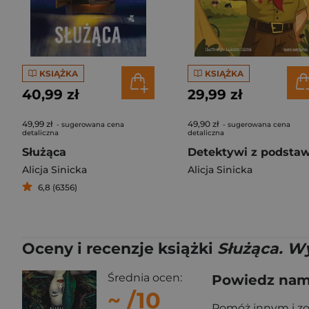
KSIĄŻKA
KSIĄŻKA
40,99 zł
29,99 zł
49,99 zł
49,90 zł
- sugerowana cena
- sugerowana cena
detaliczna
detaliczna
Służąca
Alicja Sinicka
Alicja Sinicka
6,8 (6356)
Oceny i recenzje książki
Służąca. W
Średnia ocen:
Powiedz nam,
~
/10
Pomóż innym i z