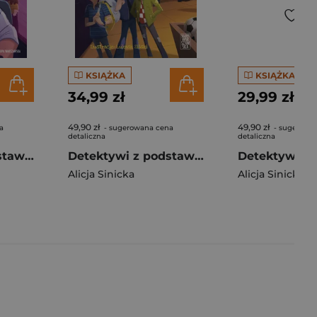
KSIĄŻKA
KSIĄŻKA
34,99 zł
29,99 zł
49,90 zł
49,90 zł
a
- sugerowana cena
- sugerowa
detaliczna
detaliczna
Detektywi z podstawówki. Tajemnica kierowcy Ogórka
Detektywi z podstawówki. Tajemnica woźnej Drucik
Alicja Sinicka
Alicja Sinicka