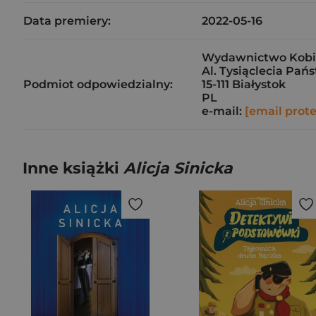
Data premiery:
2022-05-16
Wydawnictwo Kobiec
Al. Tysiąclecia Pań
Podmiot odpowiedzialny:
15-111 Białystok
PL
e-mail:
[email prot
Inne książki
Alicja Sinicka