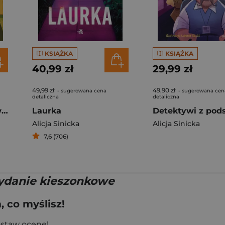
KSIĄŻKA
KSIĄŻKA
40,99 zł
29,99 zł
49,99 zł
49,90 zł
- sugerowana cena
- sugerowana cen
detaliczna
detaliczna
Detektywi z podstawówki. Tajemnica druha Bączka
Laurka
Alicja Sinicka
Alicja Sinicka
7,6 (706)
ydanie kieszonkowe
 co myślisz!
ostaw ocenę!