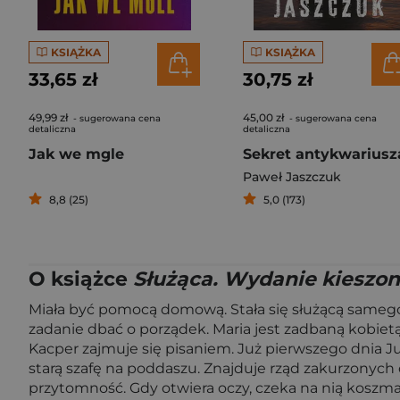
KSIĄŻKA
KSIĄŻKA
33,65 zł
30,75 zł
49,99 zł
45,00 zł
- sugerowana cena
- sugerowana cena
detaliczna
detaliczna
Jak we mgle
Sekret antykwariusz
Paweł Jaszczuk
8,8 (25)
5,0 (173)
O książce
Służąca. Wydanie kieszo
Miała być pomocą domową. Stała się służącą samego 
zadanie dbać o porządek. Maria jest zadbaną kobie
Kacper zajmuje się pisaniem. Już pierwszego dnia J
starą szafę na poddaszu. Znajduje rząd zakurzonych
przytomność. Gdy otwiera oczy, czeka na nią koszmar