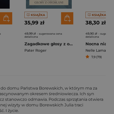
KSIĄŻKA
KSIĄŻKA
35,99 zł
38,30 zł
49,99 zł
49,90 zł
a
- sugerowana cena
- sugerowa
detaliczna
detaliczna
Zagadkowe głosy z otchłani
Nocna niania
Pater Roger
Nelle Lamarr
7,9 (79)
afia do domu Państwa Borewskich, w którym ma za
zafascynowanym okresem średniowiecza. Ich syn
ecz stanowczo odmawia. Podczas sprzątania otwiera
jnej wizyty w domu Borewskich Julia traci
. I życie.