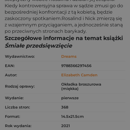
Kiedy kontrowersyjna sprawa w sądzie zmusi go do
bezpośredniej konfrontacji z tą kobietą, będzie
zaskoczony spotkaniem.Rosalind i Nick zmierzą się
z wzajemnym przyciąganiem, a jednocześnie staną
po przeciwnych stronach barykady.
Szczegółowe informacje na temat książki
Śmiałe przedsięwzięcie
Wydawnictwo:
Dreams
EAN:
9788366297456
Autor:
Elizabeth Camden
Okładka broszurowa
Rodzaj oprawy:
(miękka)
Wydanie:
pierwsze
Liczba stron:
368
Format:
14.5x21.5cm
Rok wydania:
2021