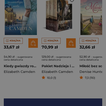
KSIĄŻKA
KSIĄŻKA
KSIĄŻKA
33,67 zł
70,99 zł
32,66 zł
54,90 zł
129,00 zł
52,90 zł
- sugerowana
- sugerowana
- sugerowa
cena detaliczna
cena detaliczna
cena detaliczna
Kiedy gwiazdy rozświetlają. Kobiety ze Śródmieścia. Tom 2
Pakiet Nadzieja i honor. Tomy 1-3
Elizabeth Camden
Elizabeth Camden
Denise Hunter
10,0 (1)
7,3 (110)