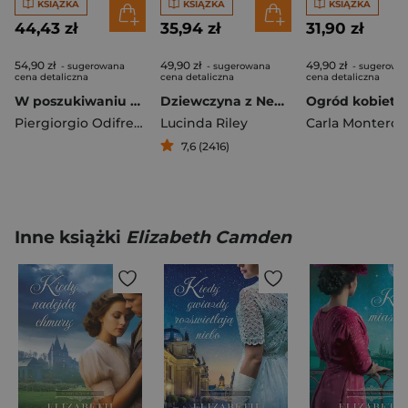
KSIĄŻKA
KSIĄŻKA
KSIĄŻKA
44,43 zł
35,94 zł
31,90 zł
54,90 zł
49,90 zł
49,90 zł
- sugerowana
- sugerowana
- sugerowa
cena detaliczna
cena detaliczna
cena detaliczna
W poszukiwaniu prawdy
Dziewczyna z Neapolu
Ogród kobiet
Piergiorgio Odifreddi
Lucinda Riley
Carla Montero
7,6 (2416)
Inne książki
Elizabeth Camden