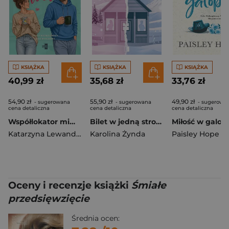
KSIĄŻKA
KSIĄŻKA
KSIĄŻKA
40,99 zł
35,68 zł
33,76 zł
54,90 zł
55,90 zł
49,90 zł
- sugerowana
- sugerowana
- sugerowa
cena detaliczna
cena detaliczna
cena detaliczna
Współlokator mimo woli
Bilet w jedną stronę
Katarzyna Lewandowicz
Karolina Żynda
Paisley Hope
Oceny i recenzje książki
Śmiałe
przedsięwzięcie
Średnia ocen: