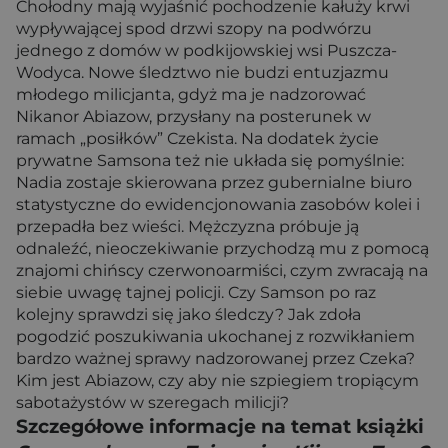
Chołodny mają wyjaśnić pochodzenie kałuży krwi
wypływającej spod drzwi szopy na podwórzu
jednego z domów w podkijowskiej wsi Puszcza-
Wodyca. Nowe śledztwo nie budzi entuzjazmu
młodego milicjanta, gdyż ma je nadzorować
Nikanor Abiazow, przysłany na posterunek w
ramach „posiłków” Czekista. Na dodatek życie
prywatne Samsona też nie układa się pomyślnie:
Nadia zostaje skierowana przez gubernialne biuro
statystyczne do ewidencjonowania zasobów kolei i
przepadła bez wieści. Mężczyzna próbuje ją
odnaleźć, nieoczekiwanie przychodzą mu z pomocą
znajomi chińscy czerwonoarmiści, czym zwracają na
siebie uwagę tajnej policji. Czy Samson po raz
kolejny sprawdzi się jako śledczy? Jak zdoła
pogodzić poszukiwania ukochanej z rozwikłaniem
bardzo ważnej sprawy nadzorowanej przez Czeka?
Kim jest Abiazow, czy aby nie szpiegiem tropiącym
sabotażystów w szeregach milicji?
Szczegółowe informacje na temat książki