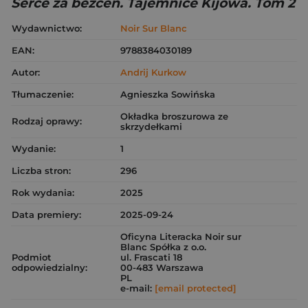
Serce za bezcen. Tajemnice Kijowa. Tom 2
Wydawnictwo:
Noir Sur Blanc
EAN:
9788384030189
Autor:
Andrij Kurkow
Tłumaczenie:
Agnieszka Sowińska
Okładka broszurowa ze
Rodzaj oprawy:
skrzydełkami
Wydanie:
1
Liczba stron:
296
Rok wydania:
2025
Data premiery:
2025-09-24
Oficyna Literacka Noir sur
Blanc Spółka z o.o.
Podmiot
ul. Frascati 18
odpowiedzialny:
00-483 Warszawa
PL
e-mail:
[email protected]