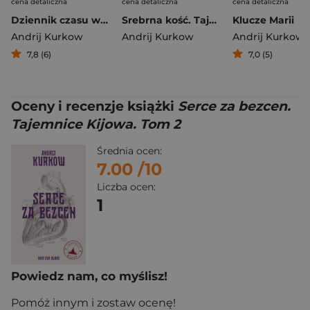
cena detaliczna
cena detaliczna
cena detaliczna
Dziennik czasu wojny
Srebrna kość. Tajemnice Kijowa
Klucze Marii
Andrij Kurkow
Andrij Kurkow
Andrij Kurkow
,
7,8 (6)
7,0 (5)
Oceny i recenzje książki
Serce za bezcen.
Tajemnice Kijowa. Tom 2
Średnia ocen:
7.00
/10
Liczba ocen:
1
Powiedz nam, co myślisz!
Pomóż innym i zostaw ocenę!