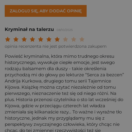
ZALOGUJ SIĘ, ABY DODAĆ OPINIĘ
Kryminał na talerzu
08/10/2025
Twoja ocena: Beznadziejna 1/10"
Twoja ocena: Bardzo słaba 2/10"
Twoja ocena: Słaba 3/10"
Twoja ocena: Może być 4/10"
Twoja ocena: Przeciętna 5/10"
Twoja ocena: Dobra 6/10"
Twoja ocena: Bardzo dobra 7/10"
Twoja ocena: Rewelacyjna 8/10
Twoja ocena: Wybitna 9/10
Twoja ocena: Arcydzieło
opinia recenzenta nie jest potwierdzona zakupem
Powieść kryminalna, która mimo trudnego okresu
historycznego, wywołuje ciepłe emocje, jest swego
rodzaju balsamem dla duszy - takie określenia
przychodzą mi do głowy po lekturze “Serca za bezcen”
Andrija Kurkowa, drugiego tomu serii Tajemnice
Kijowa. Książkę można czytać niezależnie od tomu
pierwszego, nieznaczenie też się od niego różni. Na
plus. Historia przenosi czytelnika o sto lat wcześniej do
Kijowa, gdzie w przeciągu czterech lat władza
zmieniała się kilkanaście razy… To ważne i wyraźne tło
historyczne, jednak my przyglądamy mu się z
perspektywy zwyczajnego człowieka, który chcąc nie
chcąc, do tej zmiennej rzeczywistości też się