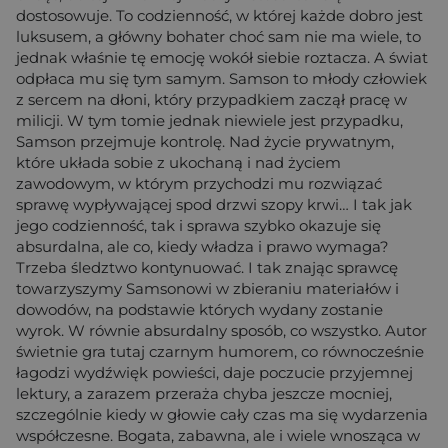
dostosowuje. To codzienność, w której każde dobro jest
luksusem, a główny bohater choć sam nie ma wiele, to
jednak właśnie tę emocję wokół siebie roztacza. A świat
odpłaca mu się tym samym. Samson to młody człowiek
z sercem na dłoni, który przypadkiem zaczął pracę w
milicji. W tym tomie jednak niewiele jest przypadku,
Samson przejmuje kontrolę. Nad życie prywatnym,
które układa sobie z ukochaną i nad życiem
zawodowym, w którym przychodzi mu rozwiązać
sprawę wypływającej spod drzwi szopy krwi… I tak jak
jego codzienność, tak i sprawa szybko okazuje się
absurdalna, ale co, kiedy władza i prawo wymaga?
Trzeba śledztwo kontynuować. I tak znając sprawcę
towarzyszymy Samsonowi w zbieraniu materiałów i
dowodów, na podstawie których wydany zostanie
wyrok. W równie absurdalny sposób, co wszystko. Autor
świetnie gra tutaj czarnym humorem, co równocześnie
łagodzi wydźwięk powieści, daje poczucie przyjemnej
lektury, a zarazem przeraża chyba jeszcze mocniej,
szczególnie kiedy w głowie cały czas ma się wydarzenia
współczesne. Bogata, zabawna, ale i wiele wnosząca w