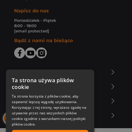
Napisz do nas
Poniedziałek - Piątek
8:00 - 18:00
[email protected]
Bądź z nami na bieżąco
O Księgarni Znak
Ta strona używa plików
cookie
Zakupy u nas
Ta strona korzysta z plików cookie, aby
Nasza oferta
zapewnić lepszą wygodę użytkowania.
Korzystając z tej strony, wyrażasz zgodę na
używanie przez nas wszystkich plików
Nasi autorzy
cookie zgodnie z warunkami naszej polityki
plików cookie.