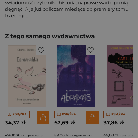
świadomość czytelnika historia, naprawę warto po nią
sięgnąć! A ja już odliczam miesiące do premiery tomu
trzeciego…
Z tego samego wydawnictwa
KSIĄŻKA
KSIĄŻKA
KSIĄŻKA
34,37 zł
62,69 zł
37,86 zł
49,00 zł
89,00 zł
49,00 zł
- sugerowana
- sugerowana
- sugerowa