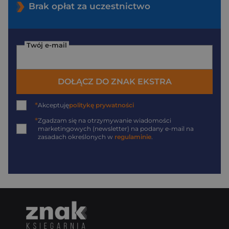
Brak opłat za uczestnictwo
Twój e-mail
DOŁĄCZ DO ZNAK EKSTRA
*
Akceptuję
politykę prywatności
*
Zgadzam się na otrzymywanie wiadomości
marketingowych (newsletter) na podany
e-mail
na
zasadach określonych w
regulaminie
.