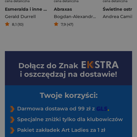
cena detaliczna
cena detaliczna
cena detaliczna
Esmeralda i inne opowiadania
Abraxas
Świetlne ostrz
Gerald Durrell
Bogdan-Alexandru Stănescu
Andrea Camille
8,1 (10)
7,9 (47)
Dołącz do
Znak
i oszczędzaj na dostawie!
Twoje korzyści:
Darmowa dostawa od 99 zł z
Specjalne zniżki tylko dla klubowiczów
Pakiet zakładek Art Ladies za 1 zł