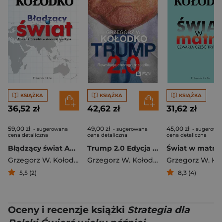
KSIĄŻKA
KSIĄŻKA
KSIĄŻKA
36,52 zł
42,62 zł
31,62 zł
59,00 zł
49,00 zł
45,00 zł
- sugerowana
- sugerowana
- sugerowa
cena detaliczna
cena detaliczna
cena detaliczna
Błądzący świat Absurd i rozsądek w ekonomii i polityce
Trump 2.0 Edycja limitowana z autografem
Grzegorz W. Kołodko
Grzegorz W. Kołodko
5,5 (2)
8,3 (4)
Oceny i recenzje książki
Strategia dla