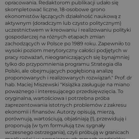
opracowania. Redaktorom publikacji udało się
skompletować liczne, 18-osobowe grono
ekonomistów łączących działalność naukową z
aktywnym (doradczym lub czysto politycznym)
uczestnictwem w kreowaniu i realizowaniu polityki
gospodarczej na różnych etapach zmian
zachodzących w Polsce po 1989 roku. Zapewniło to
wysoki poziom merytoryczny całości podjętych w
pracy rozważań, nieograniczających się bynajmniej
tylko do przypomnienia programu Strategia dla
Polski, ale obejmujących pogłębioną analizę
proponowanych i realizowanych rozwiązań." Prof. dr
hab. Maciej Miszewski "Książka zasługuje na miano
poważnego i interesującego przedsięwzięcia. To
oryginalna, wartościowa i potrzebna próba
zaprezentowania istotnych problemów z zakresu
ekonomii i finansów. Autorzy opisują, mierzą,
porównują, wartościują, objaśniają (!), przewidują i
proponują (w tym formułują tzw. sygnały
wczesnego ostrzegania), czyli próbują w granicach