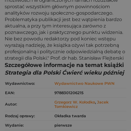
możliwości i w ograniczonych ramach rozdziałów
sprostać wszystkim głównym powinnościom
analityków rozwoju społeczno-gospodarczego.
Problematyka publikacji jest bez wątpienia bardzo
aktualna, a przy tym interesująca zarówno z
poznawczego, jak i praktycznego punktu widzenia.
Nie bez powodu redaktorzy pod koniec wstępu
wyrażają nadzieję, że książka ożywi tak potrzebną
profesjonalną i politycznie odpowiedzialną debatę o
strategii dla Polski." Prof. dr hab. Stanisław Flejterski
Szczegółowe informacje na temat książki
Strategia dla Polski Ćwierć wieku później
Wydawnictwo:
Wydawnictwo Naukowe PWN
EAN:
9788301206215
Grzegorz W. Kołodko
,
Jacek
Autor:
Tomkiewicz
Rodzaj oprawy:
Okładka twarda
Wydanie:
pierwsze