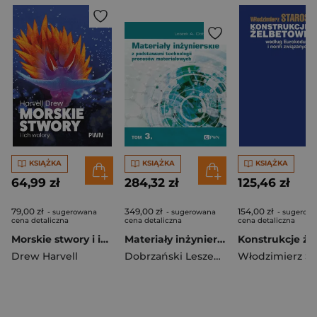
KSIĄŻKA
KSIĄŻKA
KSIĄŻKA
64,99 zł
284,32 zł
125,46 zł
79,00 zł
349,00 zł
154,00 zł
- sugerowana
- sugerowana
- sugerow
cena detaliczna
cena detaliczna
cena detaliczna
Morskie stwory i ich walory
Materiały inżynierskie z podstawami technologii procesów materiałowych. Tom 3
Drew Harvell
Dobrzański Leszek A.