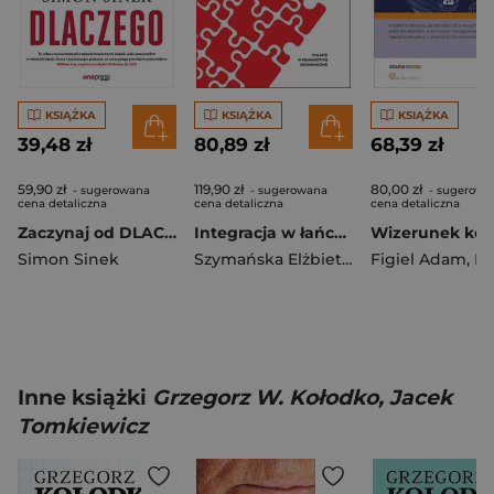
KSIĄŻKA
KSIĄŻKA
KSIĄŻKA
39,48 zł
80,89 zł
68,39 zł
59,90 zł
119,90 zł
80,00 zł
- sugerowana
- sugerowana
- sugerowa
cena detaliczna
cena detaliczna
cena detaliczna
Zaczynaj od DLACZEGO. Jak wielcy liderzy inspirują innych do działania wyd. 2
Integracja w łańcuchach dostaw na rynku mięsa
Simon Sinek
Szymańska Elżbieta Jadwiga
Figiel Adam
,
Ewa K
Inne książki
Grzegorz W. Kołodko, Jacek
Tomkiewicz