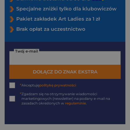
Specjalne zniżki tylko dla klubowiczów
Pakiet zakładek Art Ladies za 1 zł
Brak opłat za uczestnictwo
Twój e-mail
DOŁĄCZ DO ZNAK EKSTRA
*
Akceptuję
politykę prywatności
*
Zgadzam się na otrzymywanie wiadomości
marketingowych (newsletter) na podany
e-mail
na
zasadach określonych w
regulaminie
.