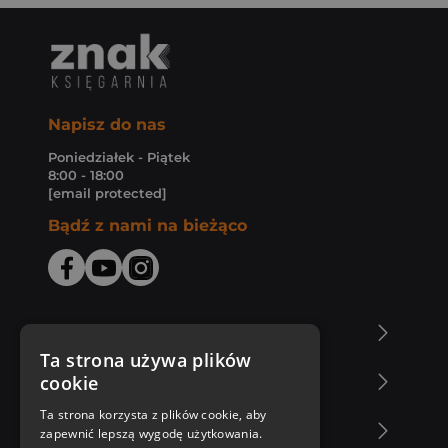
Napisz do nas
Poniedziałek - Piątek
8:00 - 18:00
[email protected]
Bądź z nami na bieżąco
O Księgarni Znak
Ta strona używa plików
cookie
Zakupy u nas
Ta strona korzysta z plików cookie, aby
Nasza oferta
zapewnić lepszą wygodę użytkowania.