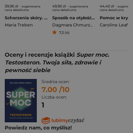
39,90 zł
49,90 zł
44,40 zł
- sugerowana
- sugerowana
- sugerowa
cena detaliczna
cena detaliczna
cena detaliczna
Schorzenia skóry. Ziołolecznictwo
Sposób na otyłość u dzieci. Mama Pediatra radzi, jak skutecznie wspierać dziecko w walce o zdrowie
Maria Treben
Dagmara Chmurzyńska-Rutkowska
Caroline Leaf
7,3 (4)
Oceny i recenzje książki
Super moc.
Testosteron. Twoja siła, zdrowie i
pewność siebie
Średnia ocen:
7.00
/10
Liczba ocen:
1
Powiedz nam, co myślisz!