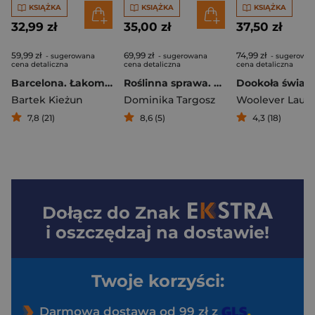
KSIĄŻKA
KSIĄŻKA
KSIĄŻKA
32,99 zł
35,00 zł
37,50 zł
59,99 zł
69,99 zł
74,99 zł
- sugerowana
- sugerowana
- sugerowa
cena detaliczna
cena detaliczna
cena detaliczna
Barcelona. Łakomym okiem. Przewodnik po mieście i jego kuchni
Roślinna sprawa. Prosta i komfortowa kuchnia pełna warzyw
Bartek Kieżun
Dominika Targosz
Woolever Lauri
7,8 (21)
8,6 (5)
4,3 (18)
Dołącz do
Znak
i oszczędzaj na dostawie!
Twoje korzyści:
Darmowa dostawa od 99 zł z