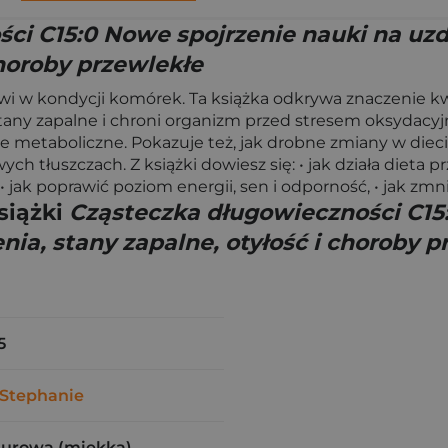
ci C15:0 Nowe spojrzenie nauki na uzd
choroby przewlekłe
kwi w kondycji komórek. Ta książka odkrywa znaczenie k
any zapalne i chroni organizm przed stresem oksydacyj
e metaboliczne. Pokazuje też, jak drobne zmiany w dieci
 tłuszczach. Z książki dowiesz się: • jak działa dieta pr
• jak poprawić poziom energii, sen i odporność, • jak zmn
siążki
Cząsteczka długowieczności C15
nia, stany zapalne, otyłość i choroby p
5
Stephanie
zurowa (miękka)