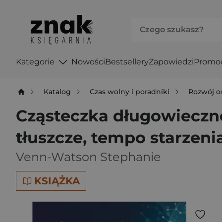
Kategorie
Nowości
Bestsellery
Zapowiedzi
Promo
Katalog
Czas wolny i poradniki
Rozwój o
Cząsteczka długowieczno
tłuszcze, tempo starzeni
Venn-Watson Stephanie
KSIĄŻKA