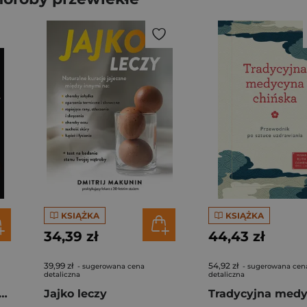
KSIĄŻKA
KSIĄŻKA
34,39 zł
44,43 zł
39,99 zł
54,92 zł
- sugerowana cena
- sugerowana cen
detaliczna
detaliczna
. Wszystko, co mężczyzna musi wiedzieć, by żyć długo i aktywnie
Jajko leczy