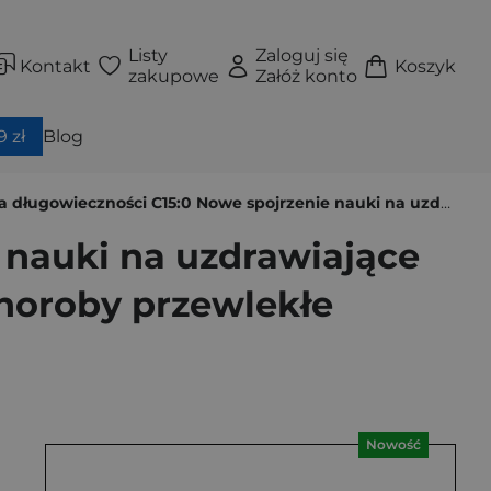
Listy
Zaloguj się
Kontakt
Koszyk
zakupowe
Załóż konto
 zł
Blog
ości C15:0 Nowe spojrzenie nauki na uzdrawiające tłuszcze, tempo starzenia, stany zapalne, otyłość i choroby przewlekłe
 nauki na uzdrawiające
 choroby przewlekłe
Nowość