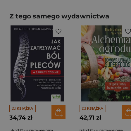
Z tego samego wydawnictwa
KSIĄŻKA
KSIĄŻKA
34,74 zł
42,71 zł
54,50 zł
69,60 zł
- sugerowana cena
- sugerowana cena