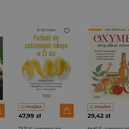
KSIĄŻKA
KSIĄŻKA
47,99 zł
29,42 zł
79,70 zł
44,40 zł
- sugerowana cena
- sugerowana ce