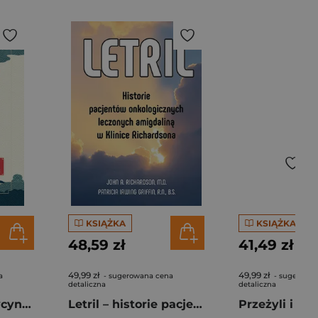
KSIĄŻKA
KSIĄŻKA
48,59 zł
41,49 zł
49,99 zł
49,99 zł
a
- sugerowana cena
- sugerowa
detaliczna
detaliczna
Tradycyjna medycyna chińska. Przewodnik po sztuce uzdrawiania
Letril – historie pacjentów onkologicznych leczonych amigdaliną w Klinice Richardsona