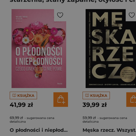
KSIĄŻKA
KSIĄŻKA
41,99 zł
39,99 zł
69,99 zł
59,99 zł
- sugerowana cena
- sugerowana cena
detaliczna
detaliczna
O płodności i niepłodności. Czego ginekolog ci nie powie
Męska rzecz