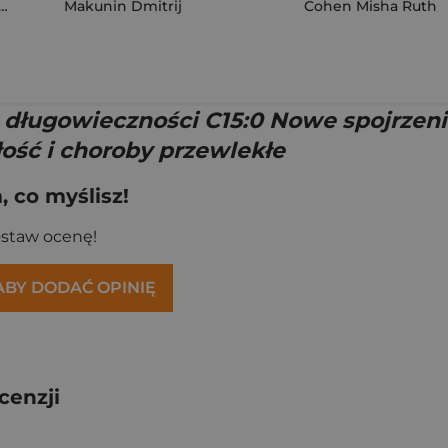
Makunin Dmitrij
,
Piotr Paweł Świniarski
Cohen Misha Ruth
długowieczności C15:0 Nowe spojrzenie
łość i choroby przewlekłe
 co myślisz!
ostaw ocenę!
 ABY DODAĆ OPINIĘ
cenzji