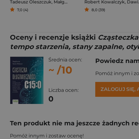
Tadeusz Oleszczuk
,
Małgorzata Zielińska
Robert Kowalczyk
,
Dawid Krawczyk
7,0 (4)
8,0 (39)
Oceny i recenzje książki
Cząsteczka 
tempo starzenia, stany zapalne, oty
Średnia ocen:
Powiedz nam,
~
/10
Pomóż innym i z
ZALOGUJ SIĘ,
Liczba ocen:
0
Ten produkt nie ma jeszcze żadnych re
Pomóż innym i zostaw ocenę!