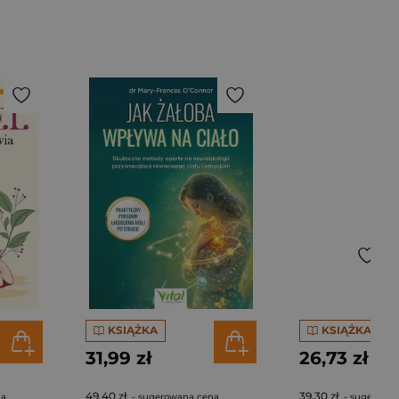
KSIĄŻKA
KSIĄŻKA
31,99 zł
26,73 zł
49,40 zł
39,30 zł
na
- sugerowana cena
- sugerowa