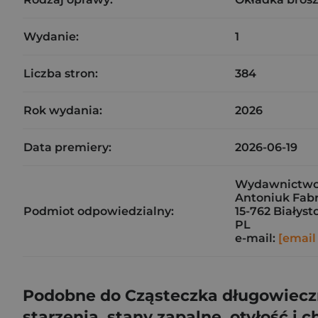
Wydanie:
1
Liczba stron:
384
Rok wydania:
2026
Data premiery:
2026-06-19
Wydawnictwo 
Antoniuk Fabr
Podmiot odpowiedzialny:
15-762 Białyst
PL
e-mail:
[email
Podobne do Cząsteczka długowieczn
starzenia, stany zapalne, otyłość i 