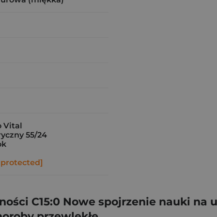
Vital
yczny 55/24
ok
 protected]
ości C15:0 Nowe spojrzenie nauki na u
choroby przewlekłe