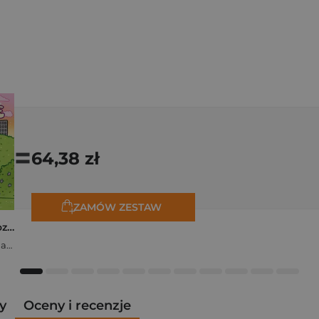
=
64,38 zł
ZAMÓW ZESTAW
Polishcore. Nasza cozy kolorowanka
Zofia Ejsymont-Stępniak „Timka.ink”
y
Oceny i recenzje