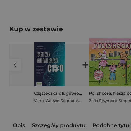
Kup w zestawie
+
Cząsteczka długowieczności C15:0 Nowe spojrzenie nauki na uzdrawiające tłuszcze, tempo starzenia, stany zapalne, otyłość i choroby przewlekłe
Venn-Watson Stephanie
Opis
Szczegóły produktu
Podobne tytuł