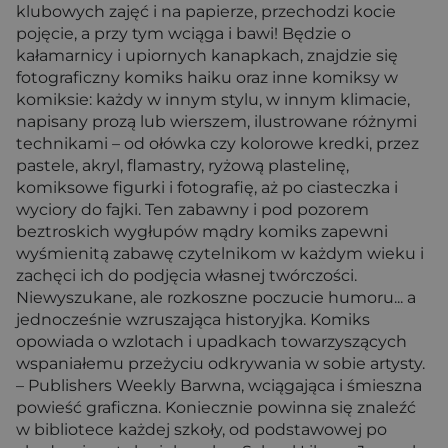
klubowych zajęć i na papierze, przechodzi kocie
pojęcie, a przy tym wciąga i bawi! Będzie o
kałamarnicy i upiornych kanapkach, znajdzie się
fotograficzny komiks haiku oraz inne komiksy w
komiksie: każdy w innym stylu, w innym klimacie,
napisany prozą lub wierszem, ilustrowane różnymi
technikami – od ołówka czy kolorowe kredki, przez
pastele, akryl, flamastry, ryżową plastelinę,
komiksowe figurki i fotografię, aż po ciasteczka i
wyciory do fajki. Ten zabawny i pod pozorem
beztroskich wygłupów mądry komiks zapewni
wyśmienitą zabawę czytelnikom w każdym wieku i
zachęci ich do podjęcia własnej twórczości.
Niewyszukane, ale rozkoszne poczucie humoru... a
jednocześnie wzruszająca historyjka. Komiks
opowiada o wzlotach i upadkach towarzyszących
wspaniałemu przeżyciu odkrywania w sobie artysty.
– Publishers Weekly Barwna, wciągająca i śmieszna
powieść graficzna. Koniecznie powinna się znaleźć
w bibliotece każdej szkoły, od podstawowej po