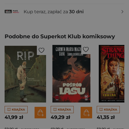
Kup teraz, zapłać za
30 dni
Podobne do Superkot Klub komiksowy
KSIĄŻKA
KSIĄŻKA
KSIĄŻKA
41,99 zł
49,29 zł
41,35 zł
59,90 zł
69,99 zł
59,90 zł