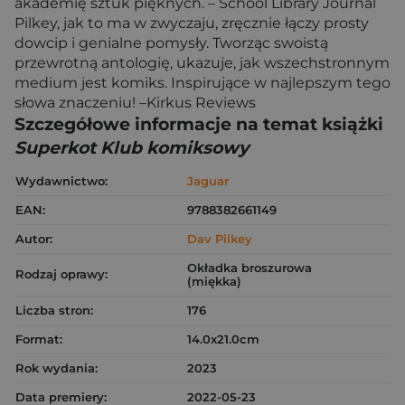
akademię sztuk pięknych. – School Library Journal
Pilkey, jak to ma w zwyczaju, zręcznie łączy prosty
dowcip i genialne pomysły. Tworząc swoistą
przewrotną antologię, ukazuje, jak wszechstronnym
medium jest komiks. Inspirujące w najlepszym tego
słowa znaczeniu! –Kirkus Reviews
Szczegółowe informacje na temat książki
Superkot Klub komiksowy
Wydawnictwo:
Jaguar
EAN:
9788382661149
Autor:
Dav Pilkey
Okładka broszurowa
Rodzaj oprawy:
(miękka)
Liczba stron:
176
Format:
14.0x21.0cm
Rok wydania:
2023
Data premiery:
2022-05-23