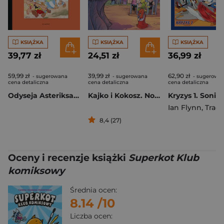
KSIĄŻKA
KSIĄŻKA
KSIĄŻKA
39,77 zł
24,51 zł
36,99 zł
59,99 zł
39,99 zł
62,90 zł
- sugerowana
- sugerowana
- sugerowa
cena detaliczna
cena detaliczna
cena detaliczna
Odyseja Asteriksa. Asteriks. Tom 26
Kajko i Kokosz. Nowe Przygody. Proces Jagi
Ian Flynn
,
Tracy Ya
8,4 (27)
Oceny i recenzje książki
Superkot Klub
komiksowy
Średnia ocen:
8.14
/10
Liczba ocen: