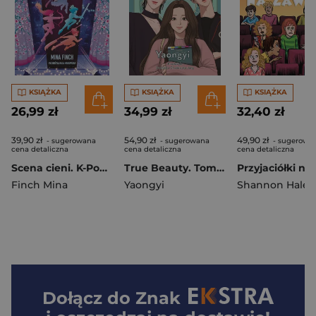
KSIĄŻKA
KSIĄŻKA
KSIĄŻKA
26,99 zł
34,99 zł
32,40 zł
39,90 zł
54,90 zł
49,90 zł
- sugerowana
- sugerowana
- sugerowa
cena detaliczna
cena detaliczna
cena detaliczna
Scena cieni. K-Pop Academy. Tom 1
True Beauty. Tom 10
Finch Mina
Yaongyi
Shannon Hale
,
P
Dołącz do
Znak