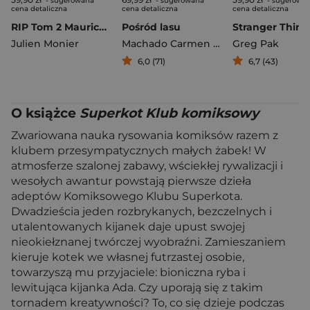
- sugerowana
- sugerowana
- sugerowa
cena detaliczna
cena detaliczna
cena detaliczna
RIP Tom 2 Maurice Muchy zawsze lgną do ścierwa
Pośród lasu
Julien Monier
Machado Carmen Maria
Greg Pak
6,0 (71)
6,7 (43)
O książce
Superkot Klub komiksowy
Zwariowana nauka rysowania komiksów razem z
klubem przesympatycznych małych żabek! W
atmosferze szalonej zabawy, wściekłej rywalizacji i
wesołych awantur powstają pierwsze dzieła
adeptów Komiksowego Klubu Superkota.
Dwadzieścia jeden rozbrykanych, bezczelnych i
utalentowanych kijanek daje upust swojej
nieokiełznanej twórczej wyobraźni. Zamieszaniem
kieruje kotek we własnej futrzastej osobie,
towarzyszą mu przyjaciele: bioniczna ryba i
lewitująca kijanka Ada. Czy uporają się z takim
tornadem kreatywności? To, co się dzieje podczas