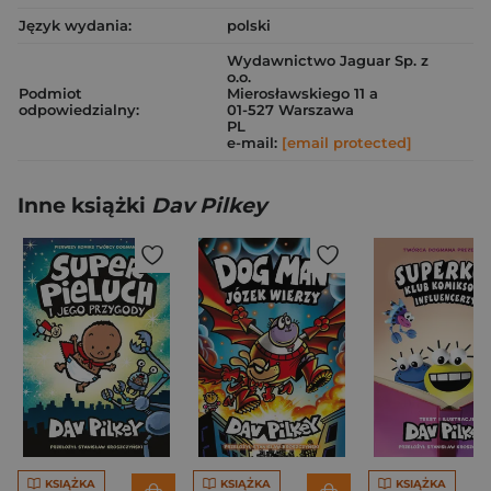
Język wydania:
polski
Wydawnictwo Jaguar Sp. z
o.o.
Podmiot
Mierosławskiego 11 a
odpowiedzialny:
01-527 Warszawa
PL
e-mail:
[email protected]
Inne książki
Dav Pilkey
KSIĄŻKA
KSIĄŻKA
KSIĄŻKA