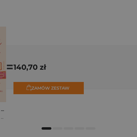
=
140,70 zł
ZAMÓW ZESTAW
Osiem tygodni lata. Opowiadania na wakacje
,
Marta Bijan
,
Oktawia Kain
,
Maria Lichoń
,
Aleksandra Muraszka
,
Edyt