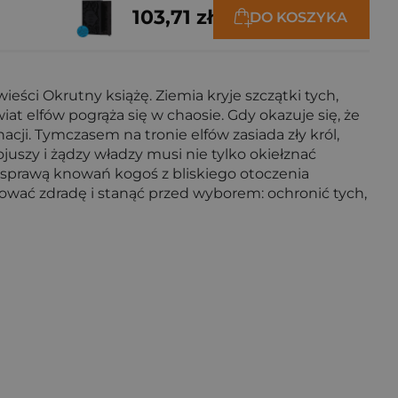
103,71 zł
DO KOSZYKA
eści Okrutny książę. Ziemia kryje szczątki tych,
wiat elfów pogrąża się w chaosie. Gdy okazuje się, że
acji. Tymczasem na tronie elfów zasiada zły król,
uszy i żądzy władzy musi nie tylko okiełznać
za sprawą knowań kogoś z bliskiego otoczenia
ować zdradę i stanąć przed wyborem: ochronić tych,