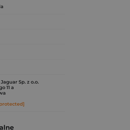
da
aguar Sp. z o.o.
o 11 a
awa
protected]
alne