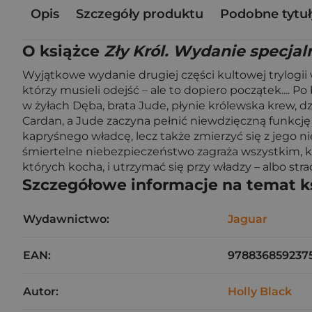
Opis
Szczegóły produktu
Podobne tytuł
O książce
Zły Król. Wydanie specjal
Wyjątkowe wydanie drugiej części kultowej trylogii w
którzy musieli odejść – ale to dopiero początek.... P
w żyłach Dęba, brata Jude, płynie królewska krew, dz
Cardan, a Jude zaczyna pełnić niewdzięczną funkcję 
kapryśnego władcę, lecz także zmierzyć się z jego ni
śmiertelne niebezpieczeństwo zagraża wszystkim, k
których kocha, i utrzymać się przy władzy – albo stra
Szczegółowe informacje na temat k
Wydawnictwo:
Jaguar
EAN:
978836859237
Autor:
Holly Black