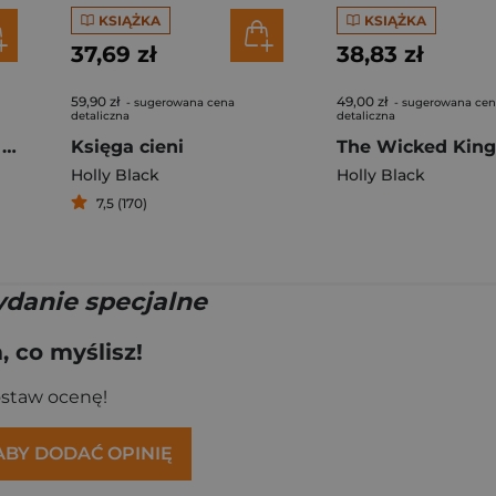
KSIĄŻKA
KSIĄŻKA
37,69 zł
38,83 zł
59,90 zł
49,00 zł
- sugerowana cena
- sugerowana ce
detaliczna
detaliczna
Okrutny książę. Tom 1 wyd. specjalne
Księga cieni
Holly Black
Holly Black
7,5 (170)
ydanie specjalne
 co myślisz!
ostaw ocenę!
 ABY DODAĆ OPINIĘ