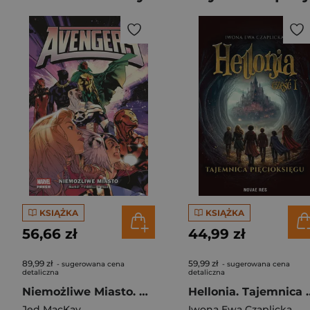
KSIĄŻKA
KSIĄŻKA
56,66 zł
44,99 zł
89,99 zł
59,99 zł
- sugerowana cena
- sugerowana cena
detaliczna
detaliczna
Niemożliwe Miasto. Avengers. Tom 1
Hellonia. Tajemnic
Jed MacKay
Iwona Ewa Czaplicka