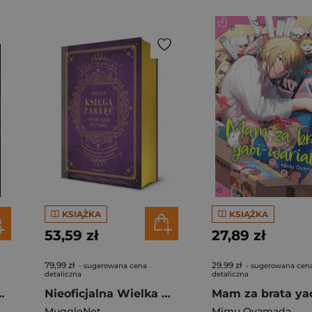
KSIĄŻKA
KSIĄŻKA
53,59 zł
27,89 zł
79,99 zł
29,99 zł
- sugerowana cena
- sugerowana cen
detaliczna
detaliczna
a Pięcioksięgu. Tom 1
Nieoficjalna Wielka Księga Zaklęć Harry'ego Pottera. Kompletny przewodnik po zaklęciach dla czarodziejów i czarownic [wyd. 2026, barwione brzegi]
MuggleNet
Mimu Oyamada