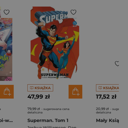
KSIĄŻKA
KSIĄŻKA
47,99 zł
17,52 zł
79,99 zł
20,99 zł
a
- sugerowana cena
- sugerowa
detaliczna
detaliczna
Mam za brata yaoi-wariata
Superman. Tom 1
Mały Książę
Joshua Williamson
,
Dan Mora