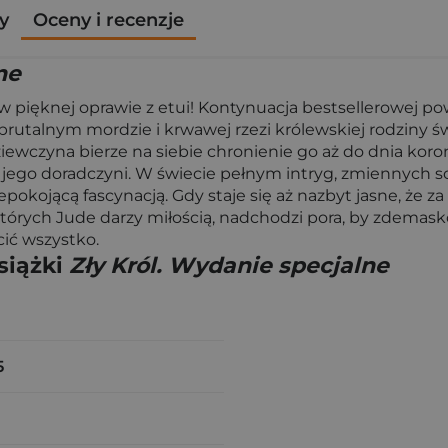
y
Oceny i recenzje
ne
 pięknej oprawie z etui! Kontynuacja bestsellerowej powi
o brutalnym mordzie i krwawej rzezi królewskiej rodziny ś
iewczyna bierze na siebie chronienie go aż do dnia koron
jego doradczyni. W świecie pełnym intryg, zmiennych soj
epokojącą fascynacją. Gdy staje się aż nazbyt jasne, że 
tórych Jude darzy miłością, nadchodzi pora, by zdemask
cić wszystko.
siążki
Zły Król. Wydanie specjalne
5