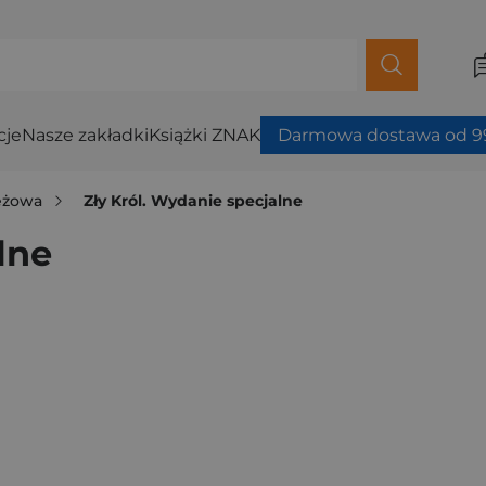
cje
Nasze zakładki
Książki ZNAK
Darmowa dostawa od 99
ieżowa
Zły Król. Wydanie specjalne
lne