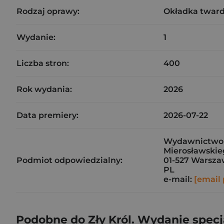
Rodzaj oprawy:
Okładka twar
Wydanie:
1
Liczba stron:
400
Rok wydania:
2026
Data premiery:
2026-07-22
Wydawnictwo J
Mierosławskieg
Podmiot odpowiedzialny:
01-527 Warsz
PL
e-mail:
[email 
Podobne do Zły Król. Wydanie specj