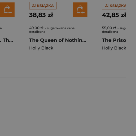
KSIĄŻKA
KSIĄŻKA
38,83 zł
42,85 zł
49,00 zł
55,00 zł
na
- sugerowana cena
- sugerowa
detaliczna
detaliczna
The Wicked King. The Folk of the Air. Part 2 wer. angielska
The Queen of Nothing. The Folk of the Air. Part 3 wer. angielska
The Prisoner
Holly Black
Holly Black