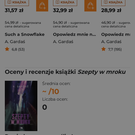
KSIĄŻKA
KSIĄŻKA
KSIĄŻKA
31,57 zł
32,99 zł
28,99 zł
54,99 zł
54,90 zł
46,90 zł
- sugerowana
- sugerowana
- sugerowa
cena detaliczna
cena detaliczna
cena detaliczna
Such a Snowflake
Opowiedz mnie na nowo (ilustrowane brzegi)
A. Gardaś
A. Gardaś
A. Gardaś
6,8 (53)
7,7 (195)
Oceny i recenzje książki
Szepty w mroku
Średnia ocen:
~
/10
Liczba ocen:
0