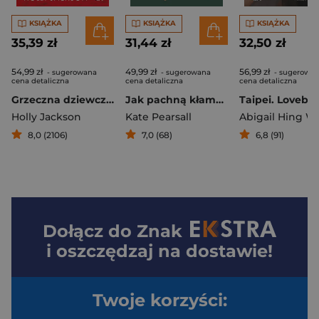
KSIĄŻKA
KSIĄŻKA
KSIĄŻKA
35,39 zł
31,44 zł
32,50 zł
54,99 zł
49,99 zł
56,99 zł
- sugerowana
- sugerowana
- sugerowa
cena detaliczna
cena detaliczna
cena detaliczna
Grzeczna dziewczynka zepsuta krew
Jak pachną kłamstwa
Taipei. Lovebo
Holly Jackson
Kate Pearsall
Abigail Hing W
8,0 (2106)
7,0 (68)
6,8 (91)
Dołącz do
Znak
i oszczędzaj na dostawie!
Twoje korzyści: