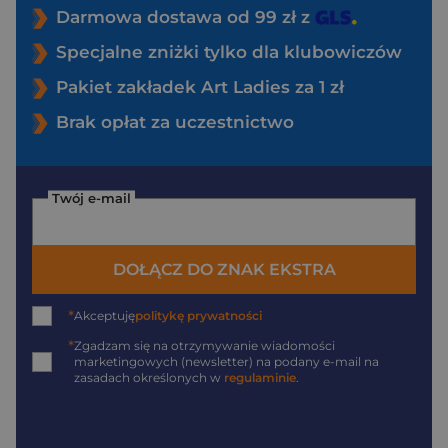
Darmowa dostawa od 99 zł z
Specjalne zniżki tylko dla klubowiczów
Pakiet zakładek Art Ladies za 1 zł
Brak opłat za uczestnictwo
Twój e-mail
DOŁĄCZ DO ZNAK EKSTRA
*
Akceptuję
politykę prywatności
*
Zgadzam się na otrzymywanie wiadomości
marketingowych (newsletter) na podany
e-mail
na
zasadach określonych w
regulaminie
.