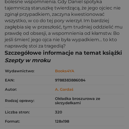
bolesne wspomnienia. Gdy Daniel spotyka
tajemniczą staruszkę twierdzącą, że jego ojciec nie
zginął przypadkiem, zaczyna kwestionować
wszystko, w co do tej pory wierzył. Im bardziej
zagłębia się w przeszłość, tym trudniej oddzielić mu
prawdę od obsesji, a wspomnienia od kłamstw. Bo
jeśli śmierć jego ojca nie była wypadkiem… to kto
naprawdę stoi za tragedią?
Szczegółowe informacje na temat książki
Szepty w mroku
Wydawnictwo:
Books4YA
EAN:
9788383886084
Autor:
A. Gardaś
Okładka broszurowa ze
Rodzaj oprawy:
skrzydełkami
Liczba stron:
320
Format:
128x198