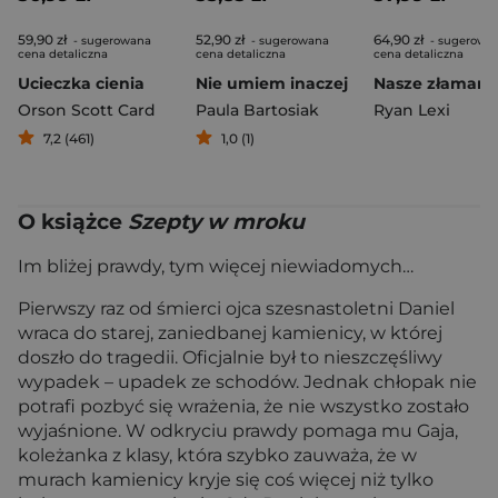
59,90 zł
52,90 zł
64,90 zł
- sugerowana
- sugerowana
- sugerowa
cena detaliczna
cena detaliczna
cena detaliczna
Ucieczka cienia
Nie umiem inaczej
Orson Scott Card
Paula Bartosiak
Ryan Lexi
7,2 (461)
1,0 (1)
O książce
Szepty w mroku
Im bliżej prawdy, tym więcej niewiadomych…
Pierwszy raz od śmierci ojca szesnastoletni Daniel
wraca do starej, zaniedbanej kamienicy, w której
doszło do tragedii. Oficjalnie był to nieszczęśliwy
wypadek – upadek ze schodów. Jednak chłopak nie
potrafi pozbyć się wrażenia, że nie wszystko zostało
wyjaśnione. W odkryciu prawdy pomaga mu Gaja,
koleżanka z klasy, która szybko zauważa, że w
murach kamienicy kryje się coś więcej niż tylko