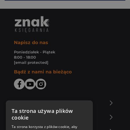
Napisz do nas
Poniedziałek - Piątek
8:00 - 18:00
[email protected]
Bądź z nami na bieżąco
O Księgarni Znak
Ta strona używa plików
cookie
Zakupy u nas
Ta strona korzysta z plików cookie, aby