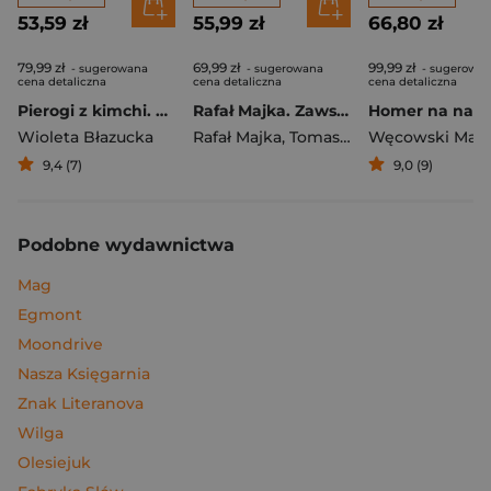
53,59 zł
55,99 zł
66,80 zł
79,99 zł
69,99 zł
99,99 zł
- sugerowana
- sugerowana
- sugerowa
cena detaliczna
cena detaliczna
cena detaliczna
Pierogi z kimchi. Moje ulubione azjatyckie przepisy
Rafał Majka. Zawsze z przodu. Rozmawia Tomasz Kalemba - książka z autografem
Wioleta Błazucka
Rafał Majka
,
Tomasz Kalemba
Węcowski Mar
9,4 (7)
9,0 (9)
Podobne wydawnictwa
Mag
Egmont
Moondrive
Nasza Księgarnia
Znak Literanova
Wilga
Olesiejuk