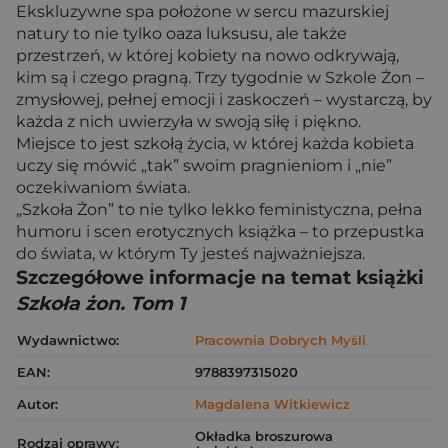
Ekskluzywne spa położone w sercu mazurskiej
natury to nie tylko oaza luksusu, ale także
przestrzeń, w której kobiety na nowo odkrywają,
kim są i czego pragną. Trzy tygodnie w Szkole Żon –
zmysłowej, pełnej emocji i zaskoczeń – wystarczą, by
każda z nich uwierzyła w swoją siłę i piękno.
Miejsce to jest szkołą życia, w której każda kobieta
uczy się mówić „tak” swoim pragnieniom i „nie”
oczekiwaniom świata.
„Szkoła Żon” to nie tylko lekko feministyczna, pełna
humoru i scen erotycznych książka – to przepustka
do świata, w którym Ty jesteś najważniejsza.
Szczegółowe informacje na temat książki
Szkoła żon. Tom 1
Wydawnictwo:
Pracownia Dobrych Myśli
EAN:
9788397315020
Autor:
Magdalena Witkiewicz
Okładka broszurowa
Rodzaj oprawy: