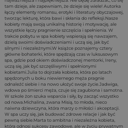
najważniejsza i najpiękniejsza. Nie będę zdradzać, co się
tam dzieje, ale zapewniam, że dzieje się wiele! Autorka
łączy elementy romansu, erotyki i literatury obyczajowej,
tworząc lekturę, która bawi i skłania do refleksji.Nasze
kobiety mają swoją unikalną historię i motywację, ale
wszystkie łączy pragnienie szczęścia i spełnienia. W
trakcie pobytu w spa kobiety wspierają się nawzajem,
dzielą swoimi doświadczeniami i uczą się, jak być
silnymi i niezależnymi.W książce poznajemy cztery
główne bohaterki, które spędzają czas w luksusowym
spa, gdzie pod okiem doświadczonej mentorki, Ireny,
uczą się, jak być szczęśliwymi i spełnionymi
kobietami.Julia to dojrzała kobieta, która po latach
spędzonych u boku niewiernego męża pragnie
odnaleźć siebie i na nowo ułożyć swoje życie.Jadwiga,
wdowa po śmierci męża, czuje się zagubiona i samotna.
W szkole żon szuka wsparcia i siły, by zacząć wszystko
od nowa.Michalina, zwana Misią, to młoda, nieco
naiwna dziewczyna, która marzy o miłości i akceptacji.
W spa uczy się, jak budować zdrowe relacje i jak być
pewną siebie.Marta to ambitna i niezależna kobieta,
która odnosi sukcesy zawodowe, ale w życiu prywatnym