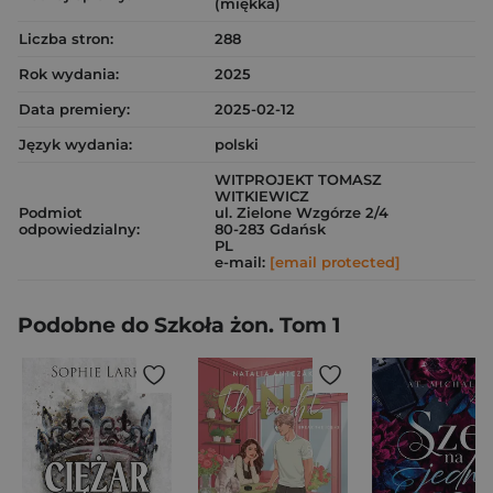
(miękka)
Liczba stron:
288
Rok wydania:
2025
Data premiery:
2025-02-12
Język wydania:
polski
WITPROJEKT TOMASZ
WITKIEWICZ
Podmiot
ul. Zielone Wzgórze 2/4
odpowiedzialny:
80-283 Gdańsk
PL
e-mail:
[email protected]
Podobne do Szkoła żon. Tom 1