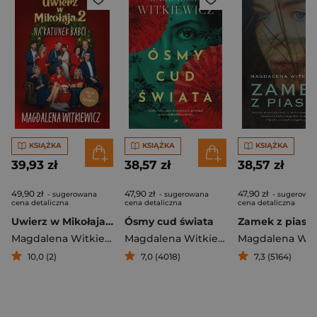
KSIĄŻKA
KSIĄŻKA
KSIĄŻKA
39,93 zł
38,57 zł
38,57 zł
49,90 zł
47,90 zł
47,90 zł
- sugerowana
- sugerowana
- sugerowa
cena detaliczna
cena detaliczna
cena detaliczna
Uwierz w Mikołaja 2. Na ratunek babci
Ósmy cud świata
Zamek z piask
Magdalena Witkiewicz
Magdalena Witkiewicz
10,0 (2)
7,0 (4018)
7,3 (5164)