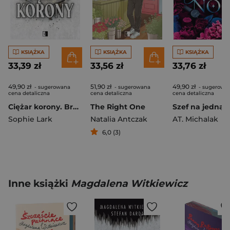
KSIĄŻKA
KSIĄŻKA
KSIĄŻKA
33,39 zł
33,56 zł
33,76 zł
49,90 zł
51,90 zł
49,90 zł
- sugerowana
- sugerowana
- sugerowa
cena detaliczna
cena detaliczna
cena detaliczna
Ciężar korony. Brutalne dziedzictwo. Tom 6
The Right One
Szef na jedną 
Sophie Lark
Natalia Antczak
AT. Michalak
6,0 (3)
Inne książki
Magdalena Witkiewicz