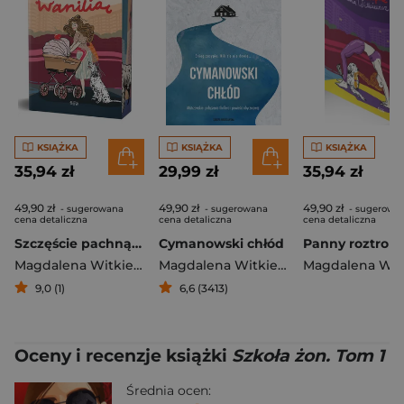
KSIĄŻKA
KSIĄŻKA
KSIĄŻKA
35,94 zł
29,99 zł
35,94 zł
49,90 zł
49,90 zł
49,90 zł
- sugerowana
- sugerowana
- sugerowa
cena detaliczna
cena detaliczna
cena detaliczna
Szczęście pachnące wanilią (ilustrowane brzegi)
Cymanowski chłód
Magdalena Witkiewicz
Magdalena Witkiewicz
,
Stefan Darda
9,0 (1)
6,6 (3413)
Oceny i recenzje książki
Szkoła żon. Tom 1
Średnia ocen: