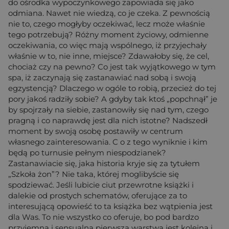
do ośrodka wypoczynkowego zapowiada się jako
odmiana. Nawet nie wiedzą, co je czeka. Z pewnością
nie to, czego mogłyby oczekiwać, lecz może właśnie
tego potrzebują? Różny moment życiowy, odmienne
oczekiwania, co więc mają wspólnego, iż przyjechały
właśnie w to, nie inne, miejsce? Zdawałoby się, że cel,
chociaż czy na pewno? Co jest tak wyjątkowego w tym
spa, iż zaczynają się zastanawiać nad sobą i swoją
egzystencją? Dlaczego w ogóle to robią, przecież do tej
pory jakoś radziły sobie? A gdyby tak ktoś „popchnął” je
by spojrzały na siebie, zastanowiły się nad tym, czego
pragną i co naprawdę jest dla nich istotne? Nadszedł
moment by swoją osobę postawiły w centrum
własnego zainteresowania. C o z tego wyniknie i kim
będą po turnusie pełnym niespodzianek?
Zastanawiacie się, jaka historia kryje się za tytułem
„Szkoła żon”? Nie taka, której moglibyście się
spodziewać. Jeśli lubicie ciut przewrotne książki i
dalekie od prostych schematów, oferujące za to
interesującą opowieść to ta książka bez wątpienia jest
dla Was. To nie wszystko co oferuje, bo pod bardzo
przyjemną i sensualną pierwszą warstwą jest kolejna i