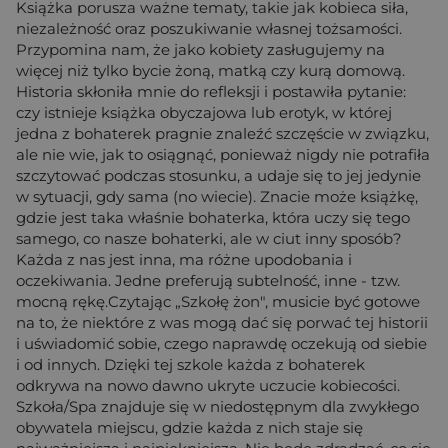
Książka porusza ważne tematy, takie jak kobieca siła,
niezależność oraz poszukiwanie własnej tożsamości.
Przypomina nam, że jako kobiety zasługujemy na
więcej niż tylko bycie żoną, matką czy kurą domową.
Historia skłoniła mnie do refleksji i postawiła pytanie:
czy istnieje książka obyczajowa lub erotyk, w której
jedna z bohaterek pragnie znaleźć szczęście w związku,
ale nie wie, jak to osiągnąć, ponieważ nigdy nie potrafiła
szczytować podczas stosunku, a udaje się to jej jedynie
w sytuacji, gdy sama (no wiecie). Znacie może książkę,
gdzie jest taka właśnie bohaterka, która uczy się tego
samego, co nasze bohaterki, ale w ciut inny sposób?
Każda z nas jest inna, ma różne upodobania i
oczekiwania. Jedne preferują subtelność, inne - tzw.
mocną rękę.Czytając „Szkołę żon", musicie być gotowe
na to, że niektóre z was mogą dać się porwać tej historii
i uświadomić sobie, czego naprawdę oczekują od siebie
i od innych. Dzięki tej szkole każda z bohaterek
odkrywa na nowo dawno ukryte uczucie kobiecości.
Szkoła/Spa znajduje się w niedostępnym dla zwykłego
obywatela miejscu, gdzie każda z nich staje się