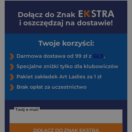
Dołącz do
Znak
i oszczędzaj na dostawie!
Twoje korzyści:
Darmowa dostawa od 99 zł z
Specjalne zniżki tylko dla klubowiczów
Pakiet zakładek Art Ladies za 1 zł
Brak opłat za uczestnictwo
Twój e-mail
DOŁĄCZ DO ZNAK EKSTRA