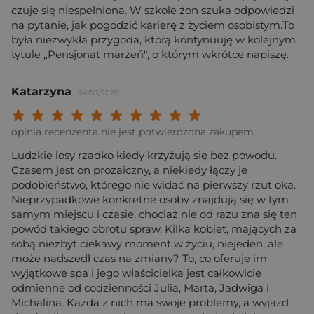
czuje się niespełniona. W szkole żon szuka odpowiedzi
na pytanie, jak pogodzić karierę z życiem osobistym.To
była niezwykła przygoda, którą kontynuuję w kolejnym
tytule „Pensjonat marzeń", o którym wkrótce napiszę.
Katarzyna
04/03/2025
Twoja ocena: Beznadziejna 1/10"
Twoja ocena: Bardzo słaba 2/10"
Twoja ocena: Słaba 3/10"
Twoja ocena: Może być 4/10"
Twoja ocena: Przeciętna 5/10"
Twoja ocena: Dobra 6/10"
Twoja ocena: Bardzo dobra 7/10"
Twoja ocena: Rewelacyjna 8/10
Twoja ocena: Wybitna 9/10
Twoja ocena: Arcydzieło
opinia recenzenta nie jest potwierdzona zakupem
Ludzkie losy rzadko kiedy krzyżują się bez powodu.
Czasem jest on prozaiczny, a niekiedy łączy je
podobieństwo, którego nie widać na pierwszy rzut oka.
Nieprzypadkowe konkretne osoby znajdują się w tym
samym miejscu i czasie, chociaż nie od razu zna się ten
powód takiego obrotu spraw. Kilka kobiet, mających za
sobą niezbyt ciekawy moment w życiu, niejeden, ale
może nadszedł czas na zmiany? To, co oferuje im
wyjątkowe spa i jego właścicielka jest całkowicie
odmienne od codzienności Julia, Marta, Jadwiga i
Michalina. Każda z nich ma swoje problemy, a wyjazd