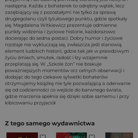
następna. Każda z bohaterek to odrębny wątek, lecz
zazębiający się z pozostałymi nie tylko za sprawą
drugiegolanu czyli tytułowego punktu, gdzie spotkały
się. Magdalena Witkiewicz prezentuje odmienne
punkty widzenia i życiowe historie, każdorazowo
docierając do sedna postaci. Dobry humor i życiowe
rozstaje nie wykluczają się, zwłaszcza jeśli stanowią
element ludzkich historii, gdzie tak jak w prawdziwym
życiu śmiech, smutek, radość i łzy wzajemnie
przeplatają się. W „Szkole żon” nie brakuje
poważniejszych momentów orz celnych obserwacji i
dodając do tego ciekawe sylwetki bohaterów
otrzymujemy książkę nie tyle pozwalającą a oderwanie
się od codzienności co wejście do barwnego świata,
gdzie marzenia spełnia się dzięki sobie samemu i przy
kibicowaniu przyjaciół.
Z tego samego wydawnictwa