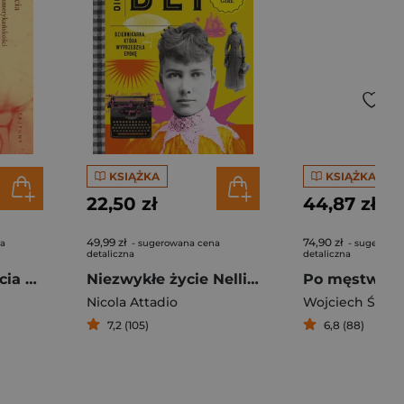
KSIĄŻKA
KSIĄŻKA
22,50 zł
44,87 zł
49,99 zł
74,90 zł
na
- sugerowana cena
- sugerowa
detaliczna
detaliczna
Pomniejsze uczucia O doświadczeniu azjoamerykańskości
Niezwykłe życie Nellie Bly. Dziennikarka, która wyprzedziła epokę
Po męstwie
Nicola Attadio
Wojciech Śmiej
7,2 (105)
6,8 (88)