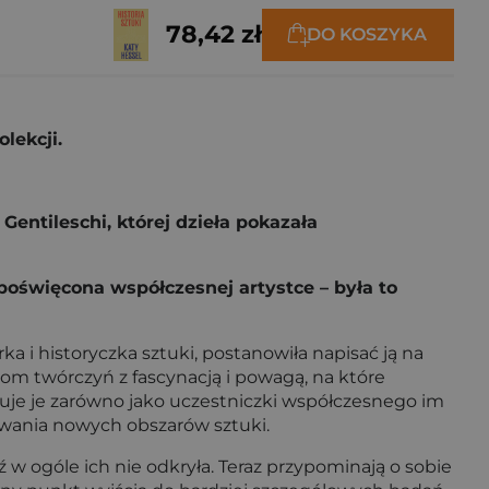
78,42 zł
DO KOSZYKA
lekcji.
entileschi, której dzieła pokazała
oświęcona współczesnej artystce – była to
ka i historyczka sztuki, postanowiła napisać ją na
om twórczyń z fascynacją i powagą, na które
uje je zarówno jako uczestniczki współczesnego im
rowania nowych obszarów sztuki.
 w ogóle ich nie odkryła. Teraz przypominają o sobie