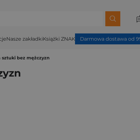
cje
Nasze zakładki
Książki ZNAK
Darmowa dostawa od 99
a sztuki bez mężczyzn
zyzn