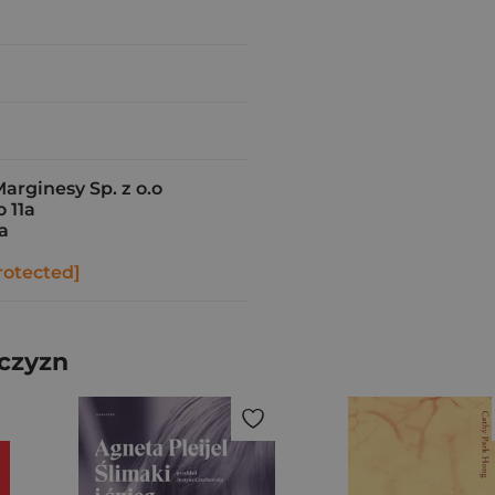
rginesy Sp. z o.o
 11a
a
rotected]
żczyzn