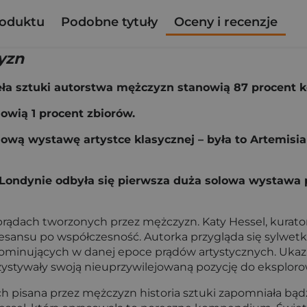
roduktu
Podobne tytuły
Oceny i recenzje
yzn
 sztuki autorstwa mężczyzn stanowią 87 procent ko
owią 1 procent zbiorów.
wą wystawę artystce klasycznej – była to Artemisia G
Londynie odbyła się pierwsza duża solowa wystawa p
i prądach tworzonych przez mężczyzn. Katy Hessel, kurator
esansu po współczesność. Autorka przygląda się sylwetk
 dominujących w danej epoce prądów artystycznych. Ukaz
orzystywały swoją nieuprzywilejowaną pozycję do eksplo
h pisana przez mężczyzn historia sztuki zapomniała bądź