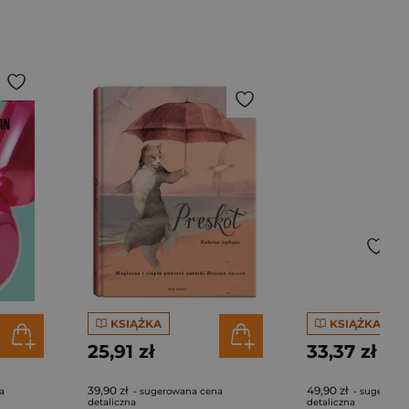
KSIĄŻKA
KSIĄŻKA
25,91 zł
33,37 zł
39,90 zł
49,90 zł
a
- sugerowana cena
- sugerowa
detaliczna
detaliczna