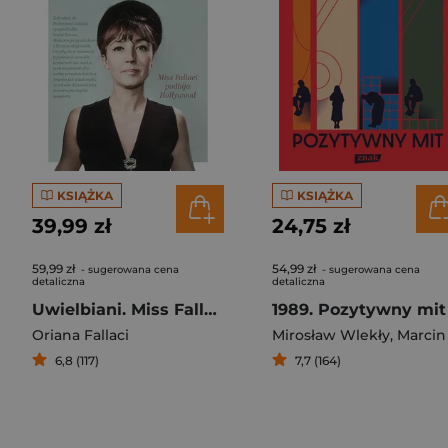
KSIĄŻKA
KSIĄŻKA
39,99 zł
24,75 zł
59,99 zł
54,99 zł
- sugerowana cena
- sugerowana cena
detaliczna
detaliczna
Uwielbiani. Miss Fallaci podbija Hollywood
1989. Pozytywny mit
Oriana Fallaci
Mirosław Wlekły
,
Marcin Napiórkowsk
6,8 (117)
7,7 (164)