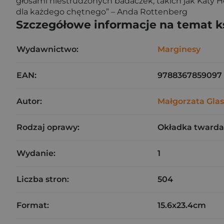
głosami niestrudzonych badaczek, takich jak Katy 
dla każdego chętnego” – Anda Rottenberg
Szczegółowe informacje na temat k
Wydawnictwo:
Marginesy
EAN:
9788367859097
Autor:
Małgorzata Gla
Rodzaj oprawy:
Okładka twarda
Wydanie:
1
Liczba stron:
504
Format:
15.6x23.4cm