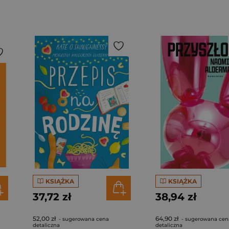
KSIĄŻKA
KSIĄŻKA
37,72 zł
38,94 zł
52,00 zł
64,90 zł
- sugerowana cena
- sugerowana cen
detaliczna
detaliczna