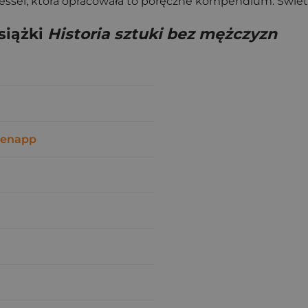
Hessel, która opracowała to poręczne kompendium. Świe
siążki
Historia sztuki bez mężczyzn
senapp