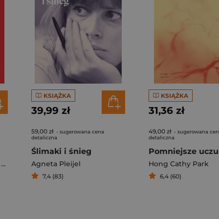
KSIĄŻKA
KSIĄŻKA
39,99 zł
31,36 zł
59,00 zł
49,00 zł
- sugerowana cena
- sugerowana ce
detaliczna
detaliczna
Ślimaki i śnieg
i
Agneta Pleijel
,
Katarzyna Szyngiera
Hong Cathy Park
7,4 (83)
6,4 (60)