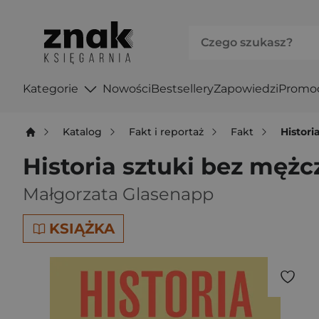
Kategorie
Nowości
Bestsellery
Zapowiedzi
Promo
Katalog
Fakt i reportaż
Fakt
Histori
Historia sztuki bez mężc
Małgorzata Glasenapp
KSIĄŻKA