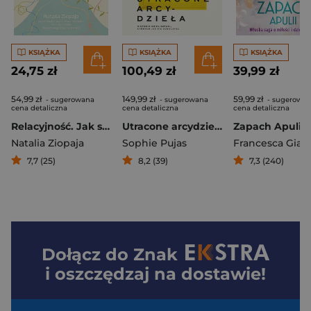
KSIĄŻKA
KSIĄŻKA
KSIĄŻKA
24,75 zł
100,49 zł
39,99 zł
54,99 zł
149,99 zł
59,99 zł
- sugerowana
- sugerowana
- sugerowa
cena detaliczna
cena detaliczna
cena detaliczna
Relacyjność. Jak sprawić, by więzi z tym, co w nas i wokół nas, wspierały szczęśliwe życie
Utracone arcydzieła. Historie dzieł sztuki, których już nie zobaczysz
Natalia Ziopaja
Sophie Pujas
7,7 (25)
8,2 (39)
7,3 (240)
Dołącz do
Znak
i oszczędzaj na dostawie!