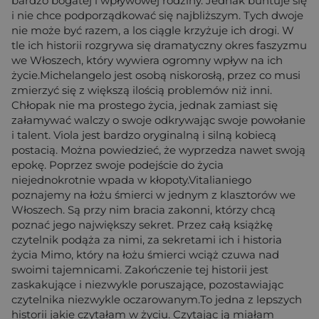
bardzo bogatej i wpływowej rodziny. Jednak buntuje się
i nie chce podporządkować się najbliższym. Tych dwoje
nie może być razem, a los ciągle krzyżuje ich drogi. W
tle ich historii rozgrywa się dramatyczny okres faszyzmu
we Włoszech, który wywiera ogromny wpływ na ich
życie.Michelangelo jest osobą niskorosłą, przez co musi
zmierzyć się z większą ilością problemów niż inni.
Chłopak nie ma prostego życia, jednak zamiast się
załamywać walczy o swoje odkrywając swoje powołanie
i talent. Viola jest bardzo oryginalną i silną kobiecą
postacią. Można powiedzieć, że wyprzedza nawet swoją
epokę. Poprzez swoje podejście do życia
niejednokrotnie wpada w kłopoty.Vitalianiego
poznajemy na łożu śmierci w jednym z klasztorów we
Włoszech. Są przy nim bracia zakonni, którzy chcą
poznać jego największy sekret. Przez całą książkę
czytelnik podąża za nimi, za sekretami ich i historia
życia Mimo, który na łożu śmierci wciąż czuwa nad
swoimi tajemnicami. Zakończenie tej historii jest
zaskakujące i niezwykle poruszające, pozostawiając
czytelnika niezwykle oczarowanym.To jedna z lepszych
historii jakie czytałam w życiu. Czytając ją miałam