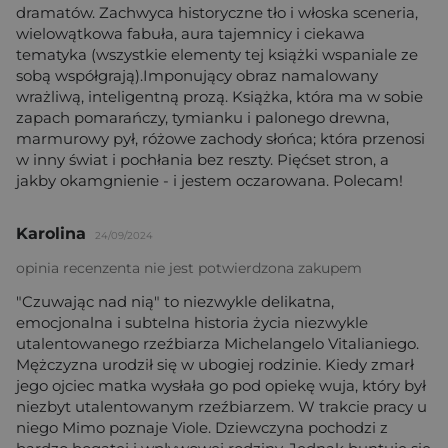
dramatów. Zachwyca historyczne tło i włoska sceneria,
wielowątkowa fabuła, aura tajemnicy i ciekawa
tematyka (wszystkie elementy tej książki wspaniale ze
sobą współgrają).Imponujący obraz namalowany
wrażliwą, inteligentną prozą. Książka, która ma w sobie
zapach pomarańczy, tymianku i palonego drewna,
marmurowy pył, różowe zachody słońca; która przenosi
w inny świat i pochłania bez reszty. Pięćset stron, a
jakby okamgnienie - i jestem oczarowana. Polecam!
Karolina
24/09/2024
opinia recenzenta nie jest potwierdzona zakupem
"Czuwając nad nią" to niezwykle delikatna,
emocjonalna i subtelna historia życia niezwykle
utalentowanego rzeźbiarza Michelangelo Vitalianiego.
Mężczyzna urodził się w ubogiej rodzinie. Kiedy zmarł
jego ojciec matka wysłała go pod opiekę wuja, który był
niezbyt utalentowanym rzeźbiarzem. W trakcie pracy u
niego Mimo poznaje Viole. Dziewczyna pochodzi z