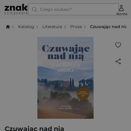
Czego szukasz?
Konto
Katalog
Literatura
Proza
Czuwając nad nią
Czuwając nad nią