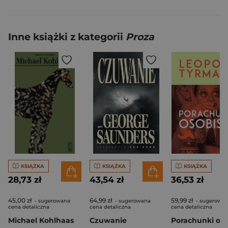
Inne książki z kategorii
Proza
KSIĄŻKA
KSIĄŻKA
KSIĄŻKA
28,73 zł
43,54 zł
36,53 zł
45,00 zł
64,99 zł
59,99 zł
- sugerowana
- sugerowana
- sugerowa
cena detaliczna
cena detaliczna
cena detaliczna
Michael Kohlhaas
Czuwanie