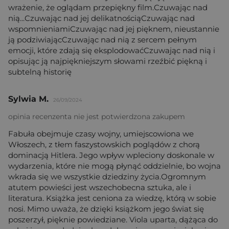
wrażenie, że oglądam przepiękny film.Czuwając nad
nią...Czuwając nad jej delikatnościąCzuwając nad
wspomnieniamiCzuwając nad jej pięknem, nieustannie
ją podziwiającCzuwając nad nią z sercem pełnym
emocji, które zdają się eksplodowaćCzuwając nad nią i
opisując ją najpiękniejszym słowami rzeźbić piękną i
subtelną historię
Sylwia M.
26/09/2024
opinia recenzenta nie jest potwierdzona zakupem
Fabuła obejmuje czasy wojny, umiejscowiona we
Włoszech, z tłem faszystowskich poglądów z chorą
dominacją Hitlera. Jego wpływ wpleciony doskonale w
wydarzenia, które nie mogą płynąć oddzielnie, bo wojna
wkrada się we wszystkie dziedziny życia.Ogromnym
atutem powieści jest wszechobecna sztuka, ale i
literatura. Książka jest ceniona za wiedzę, którą w sobie
nosi. Mimo uważa, że dzięki książkom jego świat się
poszerzył, pięknie powiedziane. Viola uparta, dążąca do