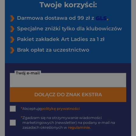
Twoje korzyści:
Darmowa dostawa od 99 zł z
Specjalne zniżki tylko dla klubowiczów
Pakiet zakładek Art Ladies za 1 zł
Brak opłat za uczestnictwo
Twój e-mail
DOŁĄCZ DO ZNAK EKSTRA
*
Akceptuję
politykę prywatności
*
Zgadzam się na otrzymywanie wiadomości
marketingowych (newsletter) na podany
e-mail
na
zasadach określonych w
regulaminie
.