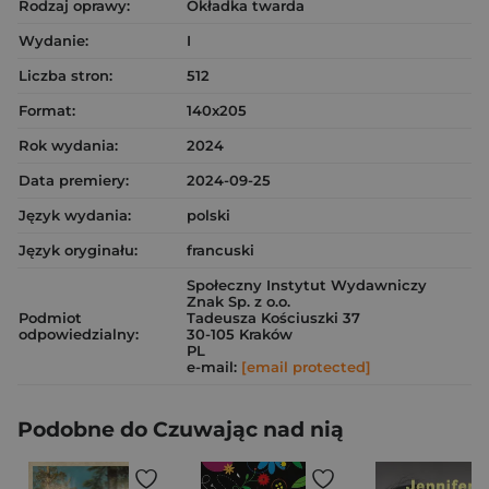
Rodzaj oprawy:
Okładka twarda
Wydanie:
I
Liczba stron:
512
Format:
140x205
Rok wydania:
2024
Data premiery:
2024-09-25
Język wydania:
polski
Język oryginału:
francuski
Społeczny Instytut Wydawniczy
Znak Sp. z o.o.
Podmiot
Tadeusza Kościuszki 37
odpowiedzialny:
30-105 Kraków
PL
e-mail:
[email protected]
Podobne do Czuwając nad nią