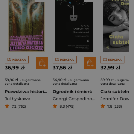
KSIĄŻKA
KSIĄŻKA
KSIĄŻKA
36,99 zł
37,56 zł
32,99 zł
59,90 zł
54,90 zł
59,99 zł
- sugerowana
- sugerowana
- sugerowa
cena detaliczna
cena detaliczna
cena detaliczna
Prawdziwa historia Jeffreya Watersa i jego ojców
Ogrodnik i śmierć
Ciała subtelne
Jul Łyskawa
Georgi Gospodinow
Jennifer Down
7,2 (762)
8,3 (475)
7,8 (233)