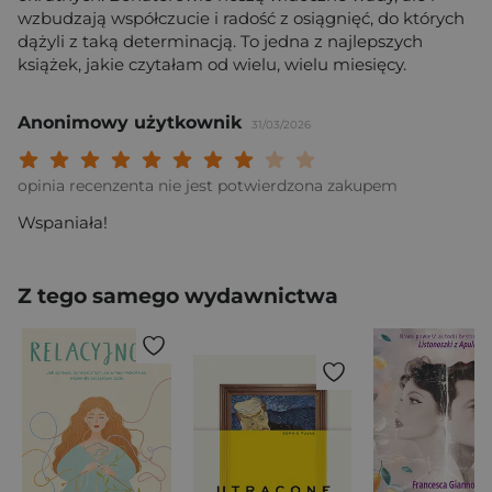
wzbudzają współczucie i radość z osiągnięć, do których
dążyli z taką determinacją. To jedna z najlepszych
książek, jakie czytałam od wielu, wielu miesięcy.
Anonimowy użytkownik
31/03/2026
Twoja ocena: Beznadziejna 1/10"
Twoja ocena: Bardzo słaba 2/10"
Twoja ocena: Słaba 3/10"
Twoja ocena: Może być 4/10"
Twoja ocena: Przeciętna 5/10"
Twoja ocena: Dobra 6/10"
Twoja ocena: Bardzo dobra 7/10"
Twoja ocena: Rewelacyjna 8/10
Twoja ocena: Wybitna 9/10
Twoja ocena: Arcydzieło
opinia recenzenta nie jest potwierdzona zakupem
Wspaniała!
Z tego samego wydawnictwa