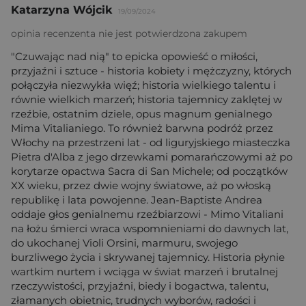
Katarzyna Wójcik
19/09/2024
opinia recenzenta nie jest potwierdzona zakupem
"Czuwając nad nią" to epicka opowieść o miłości,
przyjaźni i sztuce - historia kobiety i mężczyzny, których
połączyła niezwykła więź; historia wielkiego talentu i
równie wielkich marzeń; historia tajemnicy zaklętej w
rzeźbie, ostatnim dziele, opus magnum genialnego
Mima Vitalianiego. To również barwna podróż przez
Włochy na przestrzeni lat - od liguryjskiego miasteczka
Pietra d'Alba z jego drzewkami pomarańczowymi aż po
korytarze opactwa Sacra di San Michele; od początków
XX wieku, przez dwie wojny światowe, aż po włoską
republikę i lata powojenne. Jean-Baptiste Andrea
oddaje głos genialnemu rzeźbiarzowi - Mimo Vitaliani
na łożu śmierci wraca wspomnieniami do dawnych lat,
do ukochanej Violi Orsini, marmuru, swojego
burzliwego życia i skrywanej tajemnicy. Historia płynie
wartkim nurtem i wciąga w świat marzeń i brutalnej
rzeczywistości, przyjaźni, biedy i bogactwa, talentu,
złamanych obietnic, trudnych wyborów, radości i