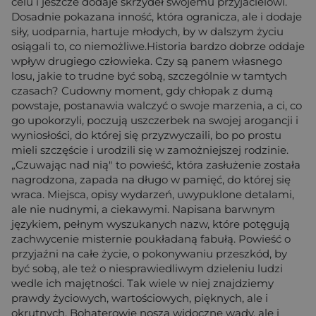
celu i jeszcze dodaje skrzydeł swojemu przyjacielowi.
Dosadnie pokazana inność, która ogranicza, ale i dodaje
siły, uodparnia, hartuje młodych, by w dalszym życiu
osiągali to, co niemożliwe.Historia bardzo dobrze oddaje
wpływ drugiego człowieka. Czy są panem własnego
losu, jakie to trudne być sobą, szczególnie w tamtych
czasach? Cudowny moment, gdy chłopak z dumą
powstaje, postanawia walczyć o swoje marzenia, a ci, co
go upokorzyli, poczują uszczerbek na swojej arogancji i
wyniosłości, do której się przyzwyczaili, bo po prostu
mieli szczęście i urodzili się w zamożniejszej rodzinie.
„Czuwając nad nią" to powieść, która zasłużenie została
nagrodzona, zapada na długo w pamięć, do której się
wraca. Miejsca, opisy wydarzeń, uwypuklone detalami,
ale nie nudnymi, a ciekawymi. Napisana barwnym
językiem, pełnym wyszukanych nazw, które potęgują
zachwycenie misternie poukładaną fabułą. Powieść o
przyjaźni na całe życie, o pokonywaniu przeszkód, by
być sobą, ale też o niesprawiedliwym dzieleniu ludzi
wedle ich majętności. Tak wiele w niej znajdziemy
prawdy życiowych, wartościowych, pięknych, ale i
okrutnych. Bohaterowie noszą widoczne wady, ale i