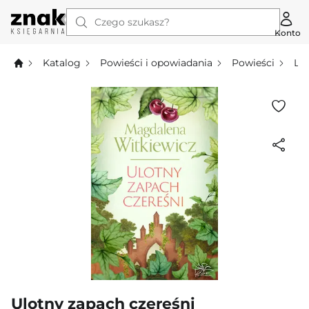
Czego szukasz?
Konto
Katalog
Powieści i opowiadania
Powieści
Li
Ulotny zapach czereśni