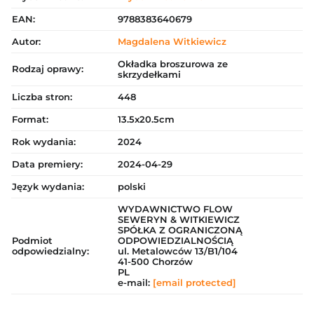
EAN:
9788383640679
Autor:
Magdalena Witkiewicz
Okładka broszurowa ze
Rodzaj oprawy:
skrzydełkami
Liczba stron:
448
Format:
13.5x20.5cm
Rok wydania:
2024
Data premiery:
2024-04-29
Język wydania:
polski
WYDAWNICTWO FLOW
SEWERYN & WITKIEWICZ
SPÓŁKA Z OGRANICZONĄ
Podmiot
ODPOWIEDZIALNOŚCIĄ
odpowiedzialny:
ul. Metalowców 13/B1/104
41-500 Chorzów
PL
e-mail:
[email protected]