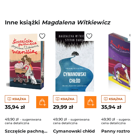
Inne książki
Magdalena Witkiewicz
KSIĄŻKA
KSIĄŻKA
KSIĄŻKA
35,94 zł
29,99 zł
35,94 zł
49,90 zł
49,90 zł
49,90 zł
- sugerowana
- sugerowana
- sugerowa
cena detaliczna
cena detaliczna
cena detaliczna
Szczęście pachnące wanilią (ilustrowane brzegi)
Cymanowski chłód