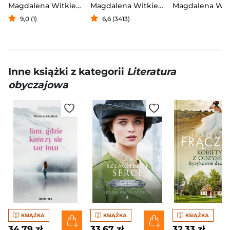
Magdalena Witkiewicz
Magdalena Witkiewicz
,
Stefan Darda
9,0 (1)
6,6 (3413)
Inne książki z kategorii
Literatura
obyczajowa
KSIĄŻKA
KSIĄŻKA
KSIĄŻKA
34,79 zł
33,67 zł
32,33 zł