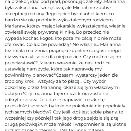
na przekór, idąc pod prąd, pokonując zakręty...Marianna
była zakochana, szczęśliwa, ale Michał nie zdobył
akceptacji rodziny. Jego ojciec był alkoholikiem, co
bardzo się nie podobało wykształconym rodzicom
Marianny, którzy mając lekarskie wykształcenie, właśnie
otwierali swoją prywatną klinikę. Bo przecież nie
wypada kochać kogoś, kto poza miłością nic nie może
oferować. Co ludzie powiedzą? No właśnie... Marianna
też miała marzenia, pragnęła zupełnie czegoś innego,
niż wymarzyli sobie dla niej rodzice. Czy można się im
przeciwstawić?„Miałam wrażenie, że nasi rodzice
ustawiają nam życie, które tak naprawdę my
powinniśmy planować."Czasami wystarczy jeden źle
zrobiony krok i wszyscy za to płacą... Czy wybór
dokonany przez Mariannę, okaże się tym właściwym i
dobrym?Czy rodzinna tajemnica, która zostanie
odkryta, sprawi, że uda się naprawić troszkę tę
przeszłość i sprawić, by kolejne pokolenia nie popełniały
tych samych błędów? Czy jeśli ktoś jest sobie pisany, to
wcześniej czy później i tak jego droga zejdzie się z tą
drugą połówką?A może miłość i wspomnienia, są ulotne
niczym zapach czereśni...?Na te i inne pytania,