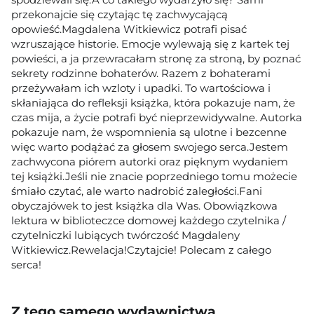
przekonajcie się czytając tę zachwycającą
opowieść.Magdalena Witkiewicz potrafi pisać
wzruszające historie. Emocje wylewają się z kartek tej
powieści, a ja przewracałam stronę za stroną, by poznać
sekrety rodzinne bohaterów. Razem z bohaterami
przeżywałam ich wzloty i upadki. To wartościowa i
skłaniająca do refleksji książka, która pokazuje nam, że
czas mija, a życie potrafi być nieprzewidywalne. Autorka
pokazuje nam, że wspomnienia są ulotne i bezcenne
więc warto podążać za głosem swojego serca.Jestem
zachwycona piórem autorki oraz pięknym wydaniem
tej książki.Jeśli nie znacie poprzedniego tomu możecie
śmiało czytać, ale warto nadrobić zaległości.Fani
obyczajówek to jest książka dla Was. Obowiązkowa
lektura w biblioteczce domowej każdego czytelnika /
czytelniczki lubiących twórczość Magdaleny
Witkiewicz.Rewelacja!Czytajcie! Polecam z całego
serca!
Z tego samego wydawnictwa