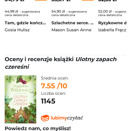
44,99 zł
54,90 zł
52,00 zł
- sugerowana
- sugerowana
- sugerowa
cena detaliczna
cena detaliczna
cena detaliczna
Tam, gdzie kończy się tor lotu
Szlachetne serce. Mieć odwagę, by marzyć. Tom 2 wyd. 2026
Gosia Hulisz
Mason Susan Anne
Izabella Frączyk
Oceny i recenzje książki
Ulotny zapach
czereśni
Średnia ocen:
7.55
/10
Liczba ocen:
1145
Powiedz nam, co myślisz!