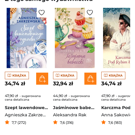
KSIĄŻKA
KSIĄŻKA
KSIĄŻKA
34,74 zł
32,94 zł
34,74 zł
47,90 zł
44,90 zł
47,90 zł
- sugerowana
- sugerowana
- sugerowa
cena detaliczna
cena detaliczna
cena detaliczna
Szept lawendowego ogrodu
Jaśminowe babeczki
Agnieszka Zakrzewska
Aleksandra Rak
Anna Sakowicz
7,7 (272)
7,6 (316)
7,6 (183)