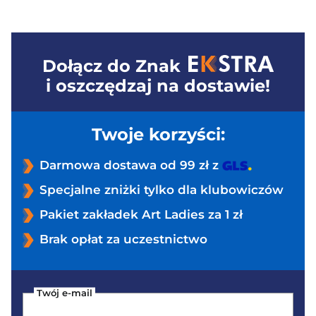
Dołącz do
Znak
i oszczędzaj na dostawie!
Twoje korzyści:
Darmowa dostawa od 99 zł z
Specjalne zniżki tylko dla klubowiczów
Pakiet zakładek Art Ladies za 1 zł
Brak opłat za uczestnictwo
Twój e-mail