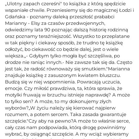
„Ulotny zapach czereśni" to książka z którą spędzicie
wspaniałe chwile. Przeniesiemy się do magicznej Łodzi i
Gdańska - poznamy daleką przeszłość prababci
Marianny - Elsy za czasów przedwojennych,
odwiedzimy lata 90 poznając dalszą historię rodzinną
oraz poznamy teraźniejszość. Wszystko to przeplatane
w tak piękny i ciekawy sposób, że trudno tę książkę
odłożyć, bo ciekawość co będzie dalej, jest o wiele
większa.„- Gdybym tylko mogła być szczęśliwa, po
drodze nie raniąc innych.- Nie zawsze tak się da. Często
jest tak, że radość równoważy się smutkiem."Marianna
znajduje książkę z zasuszonym kwiatem bluszczu.
Budzą się w niej wspomnienia. Powracają uczucia,
emocje. Czy miłość prawdziwa, ta, która sprawia, że
motylki fruwają w brzuchu istnieje naprawdę? A może
to tylko sen? A może, to my dokonujemy złych
wyborów?„W życiu należy się kierować najpierw
rozumem, a potem sercem. Taka zasada gwarantuje
szczęście."Czy aby na pewno?A może to właśnie serce,
cały czas nam podpowiada, którą drogę powinniśmy
wybrać, by osiągnąć szczęście. A my wciąż wybieramy