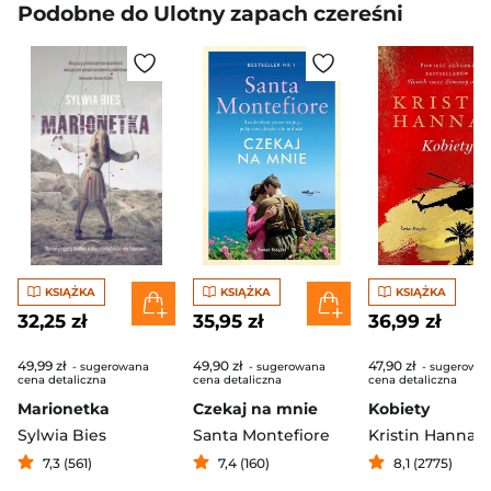
Podobne do Ulotny zapach czereśni
KSIĄŻKA
KSIĄŻKA
KSIĄŻKA
32,25 zł
35,95 zł
36,99 zł
49,99 zł
49,90 zł
47,90 zł
- sugerowana
- sugerowana
- sugerowa
cena detaliczna
cena detaliczna
cena detaliczna
Marionetka
Czekaj na mnie
Kobiety
Sylwia Bies
Santa Montefiore
Kristin Hannah
7,3 (561)
7,4 (160)
8,1 (2775)