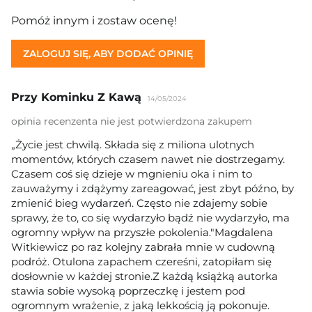
Pomóż innym i zostaw ocenę!
ZALOGUJ SIĘ, ABY DODAĆ OPINIĘ
Przy Kominku Z Kawą
14/05/2024
opinia recenzenta nie jest potwierdzona zakupem
„Życie jest chwilą. Składa się z miliona ulotnych
momentów, których czasem nawet nie dostrzegamy.
Czasem coś się dzieje w mgnieniu oka i nim to
zauważymy i zdążymy zareagować, jest zbyt późno, by
zmienić bieg wydarzeń. Często nie zdajemy sobie
sprawy, że to, co się wydarzyło bądź nie wydarzyło, ma
ogromny wpływ na przyszłe pokolenia."Magdalena
Witkiewicz po raz kolejny zabrała mnie w cudowną
podróż. Otulona zapachem czereśni, zatopiłam się
dosłownie w każdej stronie.Z każdą książką autorka
stawia sobie wysoką poprzeczkę i jestem pod
ogromnym wrażenie, z jaką lekkością ją pokonuje.