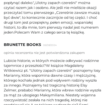
popłynąć daleko."„Ulotny zapach czereśni" można
czytać razem jak i osobno. Ale jeśli nie mieliście okazji
przeczytać tomu pierwszego „Czereśnie zawsze muszą
być dwie", to koniecznie zacznijcie od tej części. I choć
drugi tom jest przepiękny, pełen emocji, wspaniałej
historii, to dla mnie, tom pierwszy nadal jest numerem
jeden.Polecam Wam z całego serca tę książkę.
BRUNETTE BOOKS
06/08/2024
opinia recenzenta nie jest potwierdzona zakupem
Lubicie historie, w których możecie odkrywać rodzinne
tajemnice z przeszłości?W książce Magdaleny
Witkiewicz pt. "Ulotny zapach czereśni" poznajemy losy
Marianny, która wspomina dawne czasy i mężczyznę,
którego kochała jednak pod wpływem rodziny wyszła
za innego. Poznajemy też tragiczną historię Elsy
Zelmer, prababci Marianny, która wbrew rodzinie wyszła
za mąż za ubogiego Maksymiliana. Niestety wojenna
rzeczywistość zesłała na nich tragedię, której nie
spodziewali się.A co takiego wydarzyło się? Sami