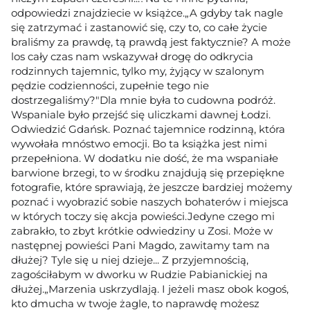
odpowiedzi znajdziecie w książce.„A gdyby tak nagle
się zatrzymać i zastanowić się, czy to, co całe życie
braliśmy za prawdę, tą prawdą jest faktycznie? A może
los cały czas nam wskazywał drogę do odkrycia
rodzinnych tajemnic, tylko my, żyjący w szalonym
pędzie codzienności, zupełnie tego nie
dostrzegaliśmy?"Dla mnie była to cudowna podróż.
Wspaniale było przejść się uliczkami dawnej Łodzi.
Odwiedzić Gdańsk. Poznać tajemnice rodzinną, która
wywołała mnóstwo emocji. Bo ta książka jest nimi
przepełniona. W dodatku nie dość, że ma wspaniałe
barwione brzegi, to w środku znajdują się przepiękne
fotografie, które sprawiają, że jeszcze bardziej możemy
poznać i wyobrazić sobie naszych bohaterów i miejsca
w których toczy się akcja powieści.Jedyne czego mi
zabrakło, to zbyt krótkie odwiedziny u Zosi. Może w
następnej powieści Pani Magdo, zawitamy tam na
dłużej? Tyle się u niej dzieje... Z przyjemnością,
zagościłabym w dworku w Rudzie Pabianickiej na
dłużej.„Marzenia uskrzydlają. I jeżeli masz obok kogoś,
kto dmucha w twoje żagle, to naprawdę możesz