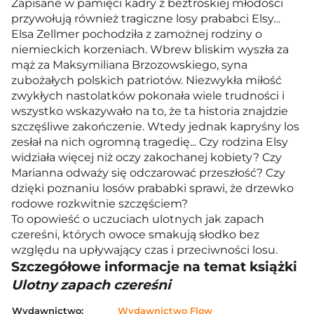
Zapisane w pamięci kadry z beztroskiej młodości
przywołują również tragiczne losy prababci Elsy…
Elsa Zellmer pochodziła z zamożnej rodziny o
niemieckich korzeniach. Wbrew bliskim wyszła za
mąż za Maksymiliana Brzozowskiego, syna
zubożałych polskich patriotów. Niezwykła miłość
zwykłych nastolatków pokonała wiele trudności i
wszystko wskazywało na to, że ta historia znajdzie
szczęśliwe zakończenie. Wtedy jednak kapryśny los
zesłał na nich ogromną tragedię... Czy rodzina Elsy
widziała więcej niż oczy zakochanej kobiety? Czy
Marianna odważy się odczarować przeszłość? Czy
dzięki poznaniu losów prababki sprawi, że drzewko
rodowe rozkwitnie szczęściem?
To opowieść o uczuciach ulotnych jak zapach
czereśni, których owoce smakują słodko bez
względu na upływający czas i przeciwności losu.
Szczegółowe informacje na temat książki
Ulotny zapach czereśni
Wydawnictwo:
Wydawnictwo Flow