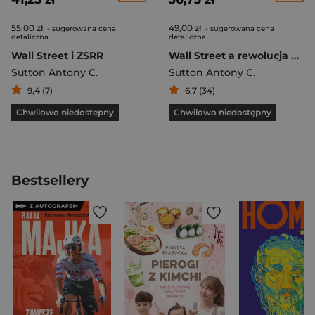
55,00 zł
49,00 zł
- sugerowana cena
- sugerowana cena
detaliczna
detaliczna
Wall Street i ZSRR
Wall Street a rewolucja bolszewicka
Sutton Antony C.
Sutton Antony C.
9,4 (7)
6,7 (34)
Chwilowo niedostępny
Chwilowo niedostępny
Bestsellery