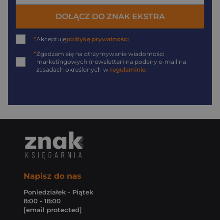
DOŁĄCZ DO ZNAK EKSTRA
*
Akceptuję
politykę prywatności
*
Zgadzam się na otrzymywanie wiadomości
marketingowych (newsletter) na podany
e-mail
na
zasadach określonych w
regulaminie
.
Napisz do nas
Poniedziałek - Piątek
8:00 - 18:00
[email protected]