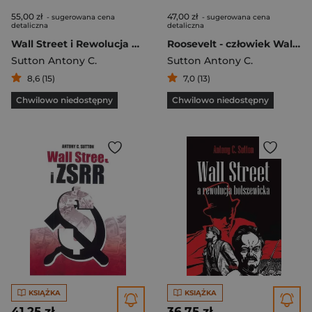
55,00 zł
47,00 zł
- sugerowana cena
- sugerowana cena
detaliczna
detaliczna
Wall Street i Rewolucja Bolszewicka
Roosevelt - człowiek Wall Street
Sutton Antony C.
Sutton Antony C.
8,6 (15)
7,0 (13)
Chwilowo niedostępny
Chwilowo niedostępny
KSIĄŻKA
KSIĄŻKA
41,25 zł
36,75 zł