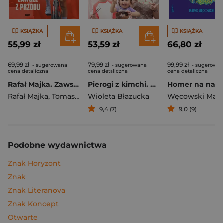
KSIĄŻKA
KSIĄŻKA
KSIĄŻKA
55,99 zł
53,59 zł
66,80 zł
69,99 zł
79,99 zł
99,99 zł
- sugerowana
- sugerowana
- sugerowa
cena detaliczna
cena detaliczna
cena detaliczna
Rafał Majka. Zawsze z przodu. Rozmawia Tomasz Kalemba - książka z autografem
Pierogi z kimchi. Moje ulubione azjatyckie przepisy
Rafał Majka
,
Tomasz Kalemba
Wioleta Błazucka
Węcowski Mar
9,4 (7)
9,0 (9)
Podobne wydawnictwa
Znak Horyzont
Znak
Znak Literanova
Znak Koncept
Otwarte