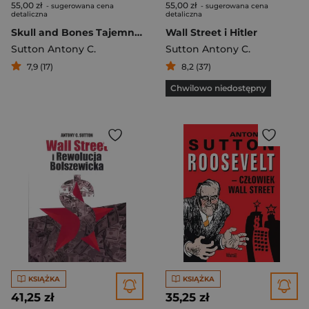
55,00 zł
55,00 zł
- sugerowana cena
- sugerowana cena
detaliczna
detaliczna
Skull and Bones Tajemna elita Ameryki
Wall Street i Hitler
Sutton Antony C.
Sutton Antony C.
7,9 (17)
8,2 (37)
Chwilowo niedostępny
KSIĄŻKA
KSIĄŻKA
41,25 zł
35,25 zł