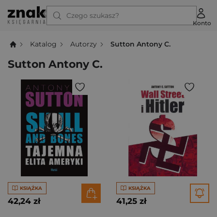
Czego szukasz?
Konto
Katalog
Autorzy
Sutton Antony C.
Sutton Antony C.
KSIĄŻKA
KSIĄŻKA
42,24 zł
41,25 zł