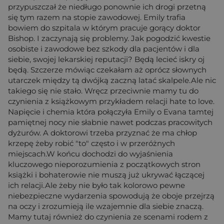
przypuszczał że niedługo ponownie ich drogi przetną
się tym razem na stopie zawodowej. Emily trafia
bowiem do szpitala w którym pracuje gorący doktor
Bishop. I zaczynają się problemy. Jak pogodzić kwestie
osobiste i zawodowe bez szkody dla pacjentów i dla
siebie, swojej lekarskiej reputacji? Będą lecieć iskry oj
będą. Szczerze mówiąc czekałam aż oprócz słownych
utarczek między tą dwójką zaczną latać skalpele.Ale nic
takiego się nie stało. Wręcz przeciwnie mamy tu do
czynienia z książkowym przykładem relacji hate to love.
Napięcie i chemia która połączyła Emily o Evana tamtej
pamiętnej nocy nie słabnie nawet podczas pracowitych
dyżurów. A doktorowi trzeba przyznać że ma chłop
krzepę żeby robić "to" często i w przeróżnych
miejscach.W końcu dochodzi do wyjaśnienia
kluczowego nieporozumienia z początkowych stron
książki i bohaterowie nie muszą już ukrywać łączącej
ich relacji.Ale żeby nie było tak kolorowo pewne
niebezpieczne wydarzenia spowodują że oboje przejrzą
na oczy i zrozumieją ile wzajemnie dla siebie znaczą.
Mamy tutaj również do czynienia ze scenami rodem z