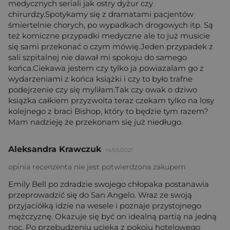
medycznych seriali jak ostry dyżur czy
chirurdzy.Spotykamy się z dramatami pacjentów
śmiertelnie chorych, po wypadkach drogowych itp. Są
też komiczne przypadki medyczne ale to już musicie
się sami przekonać o czym mówię.Jeden przypadek z
sali szpitalnej nie dawał mi spokoju do samego
końca.Ciekawa jestem czy tylko ja powiazalam go z
wydarzeniami z końca książki i czy to było trafne
podejrzenie czy się myliłam.Tak czy owak o dziwo
książka całkiem przyzwoita teraz czekam tylko na losy
kolejnego z braci Bishop, który to będzie tym razem?
Mam nadzieję że przekonam się już niedługo.
Aleksandra Krawczuk
14/05/2021
opinia recenzenta nie jest potwierdzona zakupem
Emily Bell po zdradzie swojego chłopaka postanawia
przeprowadzić się do San Angelo. Wraz ze swoją
przyjaciółką idzie na wesele i poznaje przystojnego
mężczyznę. Okazuje się być on idealną partią na jedną
noc. Po przebudzeniu ucieka z pokoju hotelowego