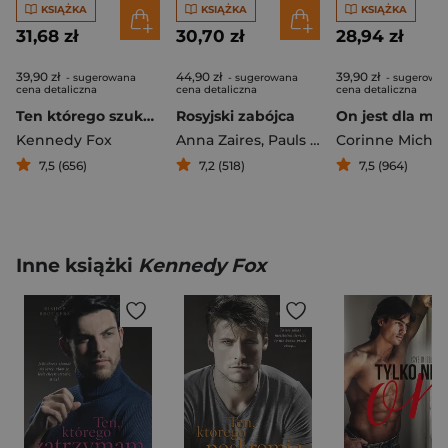
KSIĄŻKA
KSIĄŻKA
KSIĄŻKA
31,68 zł
30,70 zł
28,94 zł
39,90 zł
44,90 zł
39,90 zł
- sugerowana
- sugerowana
- sugerowa
cena detaliczna
cena detaliczna
cena detaliczna
Ten którego szukam
Rosyjski zabójca
On jest dla mn
Kennedy Fox
Anna Zaires
,
Pauls Charmaine
Corinne Michae
7,5 (656)
7,2 (518)
7,5 (964)
Inne książki
Kennedy Fox