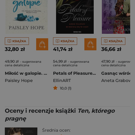
KSIĄŻKA
KSIĄŻKA
KSIĄŻKA
32,80 zł
41,74 zł
36,66 zł
49,90 zł
54,99 zł
47,90 zł
- sugerowana
- sugerowana
- sugerowa
cena detaliczna
cena detaliczna
cena detaliczna
Miłość w galopie. Ranczo Srebrzyste Sosny. Tom 3
Petals of Pleasure. Gdzie tulipany rumienią się w ciszy
Paisley Hope
EllinART
Aneta Grabows
10,0 (1)
Oceny i recenzje książki
Ten, którego
pragnę
Średnia ocen: