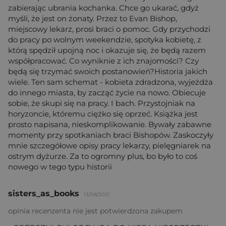
zabierając ubrania kochanka. Chce go ukarać, gdyż
myśli, że jest on żonaty. Przez to Evan Bishop,
miejscowy lekarz, prosi braci o pomoc. Gdy przychodzi
do pracy po wolnym weekendzie, spotyka kobietę, z
którą spędził upojną noc i okazuje się, że będą razem
współpracować. Co wyniknie z ich znajomości? Czy
będą się trzymać swoich postanowień?Historia jakich
wiele. Ten sam schemat - kobieta zdradzona, wyjeżdża
do innego miasta, by zacząć życie na nowo. Obiecuje
sobie, że skupi się na pracy. I bach. Przystojniak na
horyzoncie, któremu ciężko się oprzeć. Książka jest
prosto napisana, nieskomplikowanie. Bywały zabawne
momenty przy spotkaniach braci Bishopów. Zaskoczyły
mnie szczegółowe opisy pracy lekarzy, pielęgniarek na
ostrym dyżurze. Za to ogromny plus, bo było to coś
nowego w tego typu historii
sisters_as_books
13/08/2021
opinia recenzenta nie jest potwierdzona zakupem