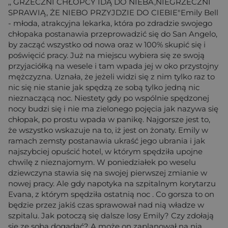
,, GRZECZNI CHŁOPCY IDĄ DO NIEBA,NIEGRZECZNI
SPRAWIĄ, ŻE NIEBO PRZYJDZIE DO CIEBIE"Emily Bell
- młoda, atrakcyjna lekarka, która po zdradzie swojego
chłopaka postanawia przeprowadzić się do San Angelo,
by zacząć wszystko od nowa oraz w 100% skupić się i
poświęcić pracy. Już na miejscu wybiera się ze swoją
przyjaciółką na wesele i tam wpada jej w oko przystojny
mężczyzna. Uznała, że jeżeli widzi się z nim tylko raz to
nic się nie stanie jak spędzą ze sobą tylko jedną nic
nieznaczącą noc. Niestety gdy po wspólnie spędzonej
nocy budzi się i nie ma zielonego pojęcia jak nazywa się
chłopak, po prostu wpada w panikę. Najgorsze jest to,
że wszystko wskazuje na to, iż jest on żonaty. Emily w
ramach zemsty postanawia ukraść jego ubrania i jak
najszybciej opuścić hotel, w którym spędziła upojne
chwilę z nieznajomym. W poniedziałek po weselu
dziewczyna stawia się na swojej pierwszej zmianie w
nowej pracy. Ale gdy napotyka na szpitalnym korytarzu
Evana, z którym spędziła ostatnią noc . Co gorsza to on
będzie przez jakiś czas sprawował nad nią władze w
szpitalu. Jak potoczą się dalsze losy Emily? Czy zdołają
się ze sobą dogadać? A może on zaplanował na nią