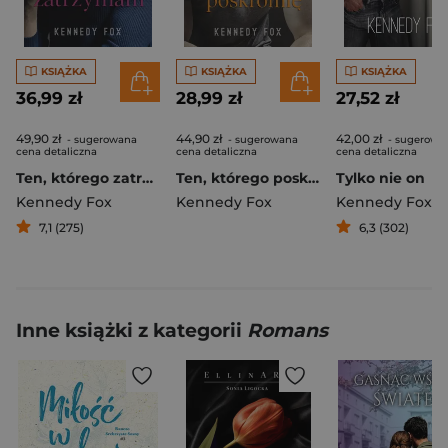
KSIĄŻKA
KSIĄŻKA
KSIĄŻKA
36,99 zł
28,99 zł
27,52 zł
49,90 zł
44,90 zł
42,00 zł
- sugerowana
- sugerowana
- sugerowa
cena detaliczna
cena detaliczna
cena detaliczna
Ten, którego zatrzymam
Ten, którego poskromię
Tylko nie on
Kennedy Fox
Kennedy Fox
Kennedy Fox
7,1 (275)
6,3 (302)
Inne książki z kategorii
Romans