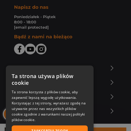
Napisz do nas
Poniedziałek - Piątek
8:00 - 18:00
[email protected]
Bądź z nami na bieżąco
O Księgarni Znak
Ta strona używa plików
cookie
Zakupy u nas
Ta strona korzysta z plików cookie, aby
Nasza oferta
zapewnić lepszą wygodę użytkowania.
Korzystając z tej strony, wyrażasz zgodę na
używanie przez nas wszystkich plików
Nasi autorzy
cookie zgodnie z warunkami naszej polityki
plików cookie.
ZAAKCEPTUJ ZGODY