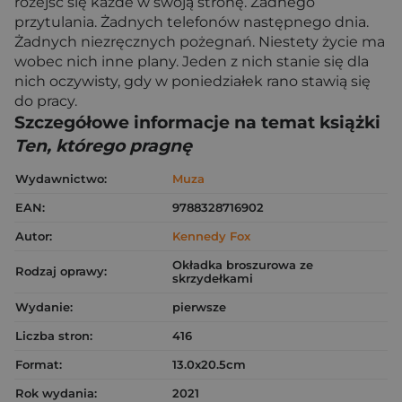
rozejść się każde w swoją stronę. Żadnego
przytulania. Żadnych telefonów następnego dnia.
Żadnych niezręcznych pożegnań. Niestety życie ma
wobec nich inne plany. Jeden z nich stanie się dla
nich oczywisty, gdy w poniedziałek rano stawią się
do pracy.
Szczegółowe informacje na temat książki
Ten, którego pragnę
Wydawnictwo:
Muza
EAN:
9788328716902
Autor:
Kennedy Fox
Okładka broszurowa ze
Rodzaj oprawy:
skrzydełkami
Wydanie:
pierwsze
Liczba stron:
416
Format:
13.0x20.5cm
Rok wydania:
2021