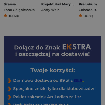
Szansa
Projekt Hail Mary (okładka filmowa)
Preludium
Ilona Gołębiewska
Andy Weir
Calando B.
8,1 (58)
10,0 (1)
Dołącz do
Znak
i oszczędzaj na dostawie!
Twoje korzyści:
Darmowa dostawa od 99 zł z
Specjalne zniżki tylko dla klubowiczów
Pakiet zakładek Art Ladies za 1 zł
Brak opłat za uczestnictwo