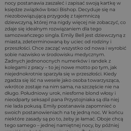
nocy postanawia zaszaleć i zapisać swoją kartkę w
księdze związków braci Bishop. Decyduje się na
niezobowiązującą przygodę z tajemniczą
dziewczyną, której ma nigdy więcej nie zobaczyć, co
zdaje się idealnym rozwiązaniem dla tego
samozwańczego singla. Emily Bell jest dziewczyną z
miasta, zdeterminowaną by uciec od rodziny i
przeszłości. Chce zacząć wszystko od nowa i wyrobić
sobie nazwisko w środowisku medycznym.
Żadnych jednonocnych numerków i randek z
kolegami z pracy – to jej nowe motto po tym, jak
niejednokrotnie sparzyła się w przeszłości. Kiedy
zgadza się iść na wesele jako osoba towarzysząca,
wkrótce zostaje na nim sama, na szczęście nie na
długo. Południowy urok, niesforne blond włosy i
nieodparty seksapil pana Przystojniaka są dla niej
nie lada pokusą. Emily postanawia zapomnieć o
swoich postanowieniach na tę jedną noc. W końcu
niektóre zasady są po to, żeby je łamać. Oboje chcą
tego samego – jednej namiętnej nocy, by później