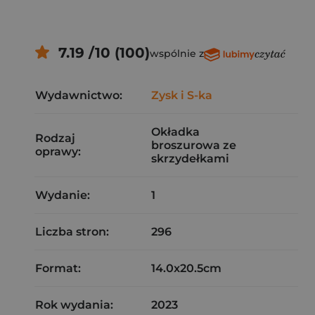
7.19 /10 (100)
wspólnie z
Wydawnictwo:
Zysk i S-ka
Okładka
Rodzaj
broszurowa ze
oprawy:
skrzydełkami
Wydanie:
1
Liczba stron:
296
Format:
14.0x20.5cm
Rok wydania:
2023