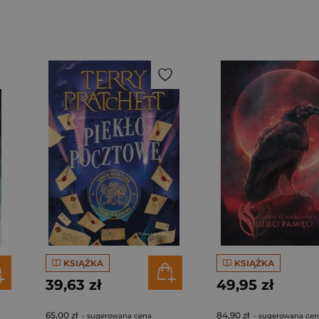
KSIĄŻKA
KSIĄŻKA
39,63 zł
49,95 zł
65,00 zł
84,90 zł
- sugerowana cena
- sugerowana ce