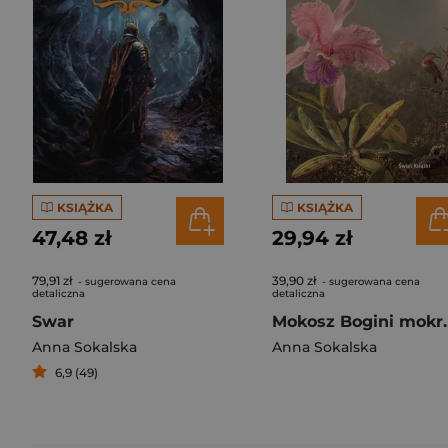
KSIĄŻKA
KSIĄŻKA
47,48 zł
29,94 zł
79,91 zł
39,90 zł
- sugerowana cena
- sugerowana cena
detaliczna
detaliczna
Swar
Mokosz Bog
Anna Sokalska
Anna Sokalska
6,9 (49)