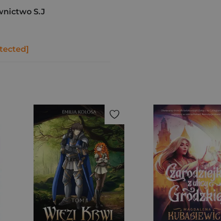
wnictwo S.J
tected]