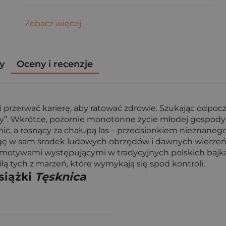
Zobacz więcej
y
Oceny i recenzje
 przerwać karierę, aby ratować zdrowie. Szukając odpocz
”. Wkrótce, pozornie monotonne życie młodej gospodyn
ic, a rosnący za chałupą las – przedsionkiem nieznanego
Igę w sam środek ludowych obrzędów i dawnych wierzeń. 
z motywami występującymi w tradycyjnych polskich bajkac
siłą tych z marzeń, które wymykają się spod kontroli.
siążki
Tęsknica