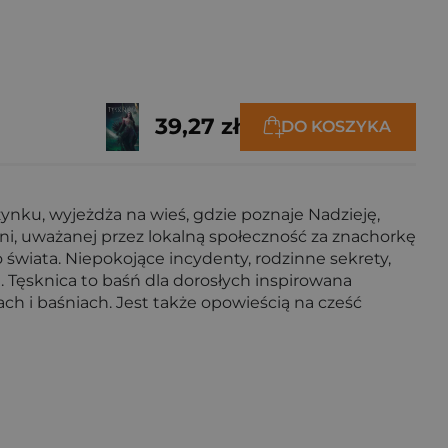
39,27 zł
DO KOSZYKA
ynku, wyjeżdża na wieś, gdzie poznaje Nadzieję,
i, uważanej przez lokalną społeczność za znachorkę
 świata. Niepokojące incydenty, rodzinne sekrety,
Tęsknica to baśń dla dorosłych inspirowana
h i baśniach. Jest także opowieścią na cześć