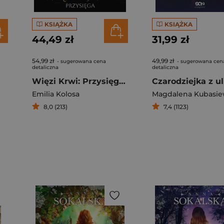
KSIĄŻKA
KSIĄŻKA
44,49 zł
31,99 zł
54,99 zł
49,99 zł
- sugerowana cena
- sugerowana cen
detaliczna
detaliczna
Więzi Krwi: Przysięga. Tom 1
Emilia Kolosa
Magdalena Kubasie
8,0 (213)
7,4 (1123)