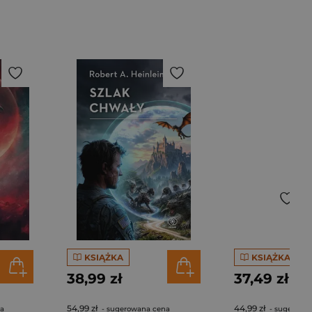
KSIĄŻKA
KSIĄŻKA
38,99 zł
37,49 zł
54,99 zł
44,99 zł
na
- sugerowana cena
- sugerowa