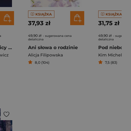
KSIĄŻKA
KSIĄŻKA
37,93 zł
31,75 zł
49,90 zł
49,90 zł
a
- sugerowana cena
- sugerowa
detaliczna
detaliczna
Czarodziejka z ulicy Grodzkiej
Ani słowa o rodzinie
wicz
Alicja Filipowska
Kim Michele Ri
8,0 (104)
7,5 (83)