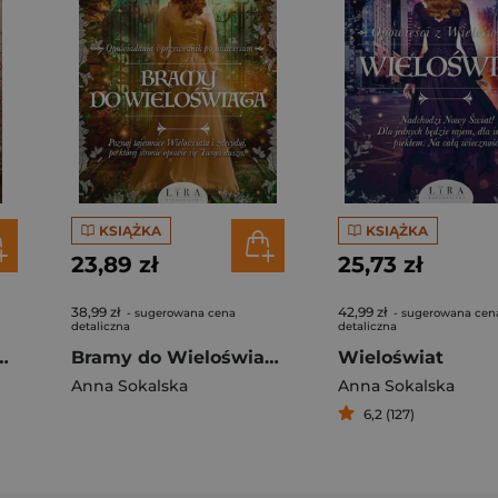
KSIĄŻKA
KSIĄŻKA
23,89 zł
25,73 zł
38,99 zł
42,99 zł
- sugerowana cena
- sugerowana cen
detaliczna
detaliczna
ini mokrej ziemi
Bramy do Wieloświata Opowiadania i przewodnik po uniwersum
Wieloświat
Anna Sokalska
Anna Sokalska
6,2 (127)