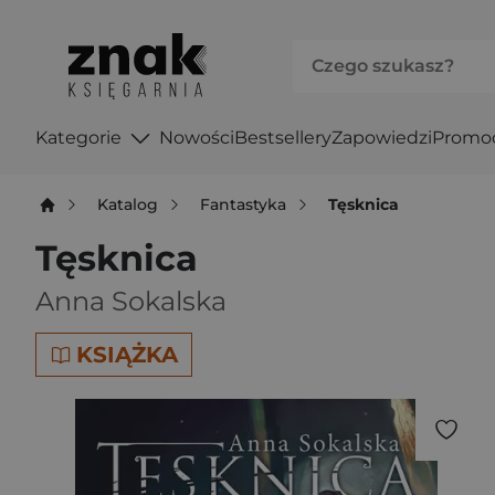
Kategorie
Nowości
Bestsellery
Zapowiedzi
Promo
Katalog
Fantastyka
Tęsknica
Tęsknica
Anna Sokalska
KSIĄŻKA