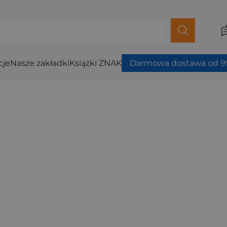
cje
Nasze zakładki
Książki ZNAK
Darmowa dostawa od 99