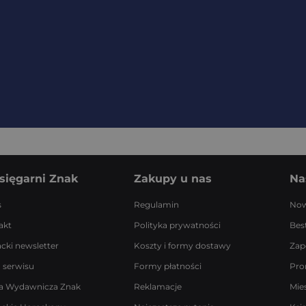
sięgarni Znak
Zakupy u nas
Na
s
Regulamin
Now
akt
Polityka prywatności
Best
acki newsletter
Koszty i formy dostawy
Zap
 serwisu
Formy płatności
Pro
a Wydawnicza Znak
Reklamacje
Mie