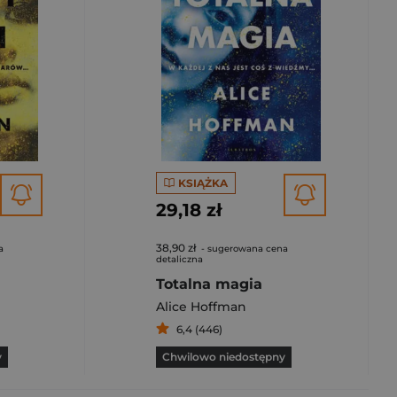
KSIĄŻKA
29,18 zł
38,90 zł
a
- sugerowana cena
detaliczna
Totalna magia
Alice Hoffman
6,4 (446)
y
Chwilowo niedostępny