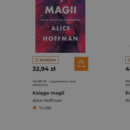
KSIĄŻKA
32,94 zł
4
44,90 zł
59
- sugerowana cena
detaliczna
det
Księga magii
Alice Hoffman
Al
7,4 (96)