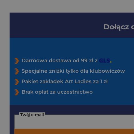
Dołącz
Darmowa dostawa od 99 zł z
Specjalne zniżki tylko dla klubowiczów
Pakiet zakładek Art Ladies za 1 zł
Brak opłat za uczestnictwo
Twój e-mail