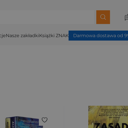
cje
Nasze zakładki
Książki ZNAK
Darmowa dostawa od 99