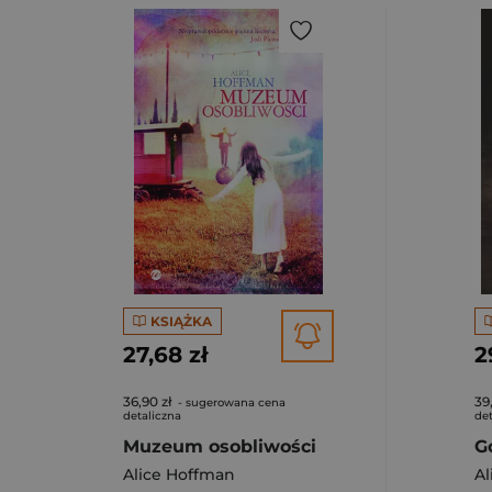
KSIĄŻKA
27,68 zł
2
36,90 zł
39
- sugerowana cena
detaliczna
det
Muzeum osobliwości
G
Alice Hoffman
Al