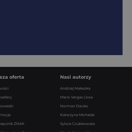
sza oferta
Nasi autorzy
ości
Andrzej Maleszka
sellery
Mario Vargas Llosa
owiedzi
Norman Davies
mocje
Katarzyna Michalak
sięcznik ZNAK
Sylwia Czubkowska