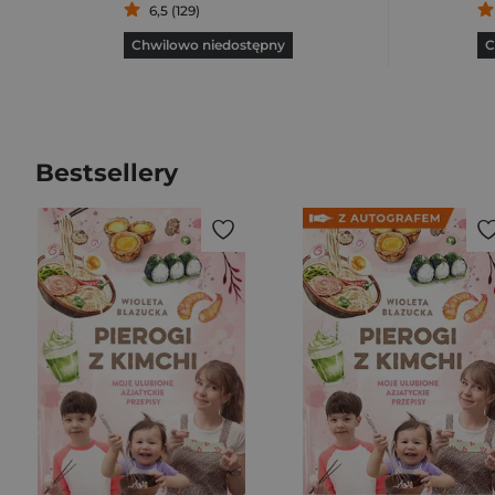
6,5 (129)
Chwilowo niedostępny
C
Bestsellery