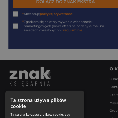
DOŁĄCZ DO ZNAK EKSTRA
*
Akceptuję
politykę prywatności
*
Zgadzam się na otrzymywanie wiadomości
marketingowych (newsletter) na podany
e-mail
na
zasadach określonych w
regulaminie
.
O K
O na
Kont
Liter
Napisz do nas
Ta strona używa plików
Mapa
Poniedziałek - Piątek
cookie
8:00 - 18:00
Grup
[email protected]
Ta strona korzysta z plików cookie, aby