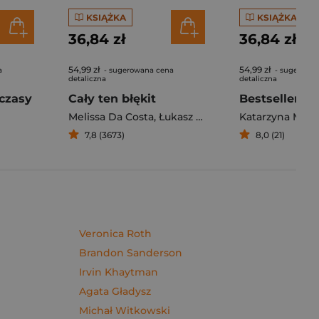
KSIĄŻKA
KSIĄŻKA
36,84 zł
36,84 zł
54,99 zł
54,99 zł
a
- sugerowana cena
- sugerowa
detaliczna
detaliczna
czasy
Cały ten błękit
Bestseller. S
Melissa Da Costa
,
Łukasz Müller
Katarzyna Mich
7,8 (3673)
8,0 (21)
Veronica Roth
Brandon Sanderson
Irvin Khaytman
Agata Gładysz
Michał Witkowski