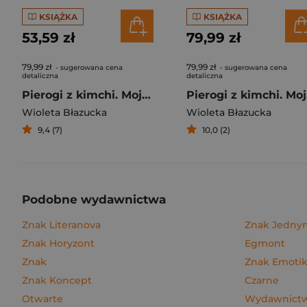
KSIĄŻKA
KSIĄŻKA
53,59 zł
79,99 zł
79,99 zł
79,99 zł
- sugerowana cena
- sugerowana cena
detaliczna
detaliczna
Pierogi z kimchi. Moje ulubione azjatyckie przepisy
Piero
Wioleta Błazucka
Wioleta Błazucka
9,4 (7)
10,0 (2)
Podobne wydawnictwa
Znak Literanova
Znak Jedn
Znak Horyzont
Egmont
Znak
Znak Emoti
Znak Koncept
Czarne
Otwarte
Wydawnictwo