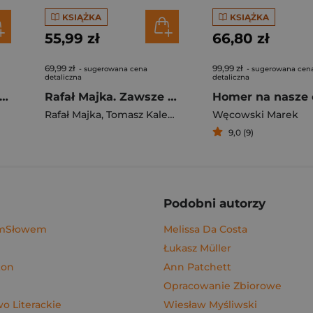
KSIĄŻKA
KSIĄŻKA
55,99 zł
66,80 zł
69,99 zł
99,99 zł
- sugerowana cena
- sugerowana cen
detaliczna
detaliczna
gi z kimchi. Moje ulubione azjatyckie przepisy - książka z autografem
Rafał Majka. Zawsze z przodu. Rozmawia Tomasz Kalemba - książka z autografem
Homer na nasze 
Rafał Majka
,
Tomasz Kalemba
Węcowski Marek
9,0 (9)
Podobni autorzy
ymSłowem
Melissa Da Costa
Łukasz Müller
kon
Ann Patchett
Opracowanie Zbiorowe
 Literackie
Wiesław Myśliwski