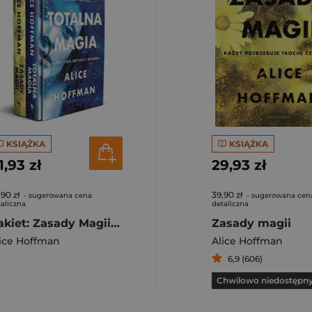
KSIĄŻKA
KSIĄŻKA
1,93 zł
29,93 zł
,90 zł
39,90 zł
- sugerowana cena
- sugerowana cen
aliczna
detaliczna
Pakiet: Zasady Magii / Totalna Magia
Zasady magii
ice Hoffman
Alice Hoffman
6,9 (606)
Chwilowo niedostępn