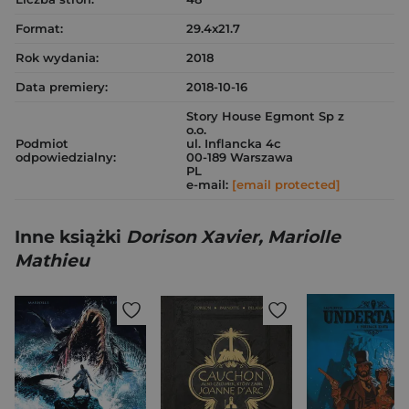
Format:
29.4x21.7
Rok wydania:
2018
Data premiery:
2018-10-16
Story House Egmont Sp z
o.o.
Podmiot
ul. Inflancka 4c
odpowiedzialny:
00-189 Warszawa
PL
e-mail:
[email protected]
Inne książki
Dorison Xavier, Mariolle
Mathieu