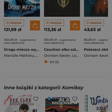
KSIĄŻKA
KSIĄŻKA
KSIĄŻKA
121,99 zł
113,36 zł
43,63 zł
140,00 zł
130,00 zł
65,00 zł
- sugerowana
- sugerowana
- sugerowa
cena detaliczna
cena detaliczna
cena detaliczna
Droga miecza wyd. zbiorcze
Cauchon albo człowiek, który zabił Joannę d'Arc
Mariolle Mathieu
,
Ferniani Federico
Dorison Xavier
,
Mikaël Bourgouin
,
Louis-David Delahaye
Dorison Xavier
9,0 (2)
Inne książki z kategorii
Komiksy