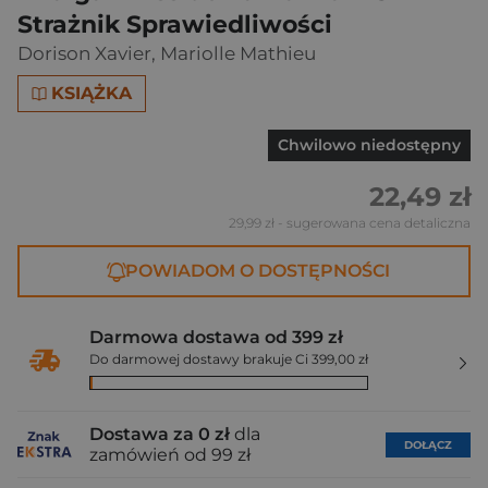
Strażnik Sprawiedliwości
Dorison Xavier
,
Mariolle Mathieu
KSIĄŻKA
Chwilowo niedostępny
22,49 zł
29,99 zł
- sugerowana cena detaliczna
POWIADOM O DOSTĘPNOŚCI
Darmowa dostawa od 399 zł
Do darmowej dostawy brakuje Ci 399,00 zł
Dostawa za 0 zł
dla
DOŁĄCZ
zamówień od 99 zł