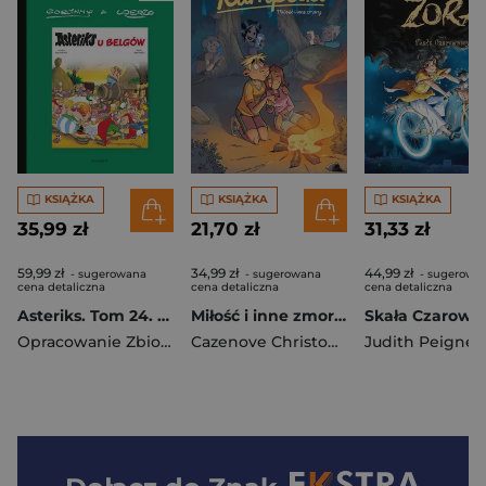
KSIĄŻKA
KSIĄŻKA
KSIĄŻKA
35,99 zł
21,70 zł
31,33 zł
59,99 zł
34,99 zł
44,99 zł
- sugerowana
- sugerowana
- sugerowa
cena detaliczna
cena detaliczna
cena detaliczna
Asteriks. Tom 24. Asteriks u Belgów
Miłość i inne zmory. Kumpelki. Tom 13
Opracowanie Zbiorowe
Cazenove Christophe
,
Judith Peignen
Philippe Fene