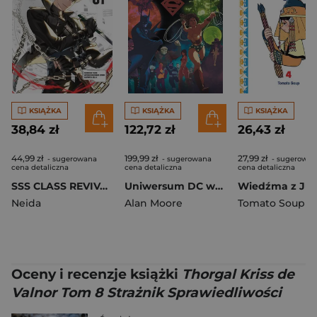
KSIĄŻKA
KSIĄŻKA
KSIĄŻKA
38,84 zł
122,72 zł
26,43 zł
44,99 zł
199,99 zł
27,99 zł
- sugerowana
- sugerowana
- sugerowan
cena detaliczna
cena detaliczna
cena detaliczna
SSS CLASS REVIVAL HUNTER. Tom 1
Uniwersum DC według Alana Moore'a. DC Deluxe
Neida
Alan Moore
Tomato Soup
Oceny i recenzje książki
Thorgal Kriss de
Valnor Tom 8 Strażnik Sprawiedliwości