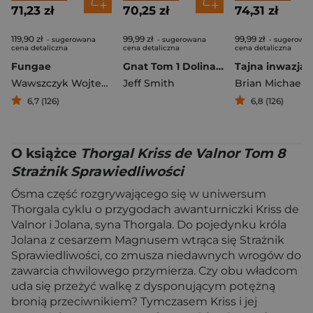
71,23 zł
70,25 zł
74,31 zł
119,90 zł
99,99 zł
99,99 zł
- sugerowana
- sugerowana
- sugerowa
cena detaliczna
cena detaliczna
cena detaliczna
Fungae
Gnat Tom 1 Dolina czyli równonoc wiosenna
Tajna inwazja
Wawszczyk Wojtek
,
Leśniak Tomasz Lew
Jeff Smith
6,7 (126)
6,8 (126)
O książce
Thorgal Kriss de Valnor Tom 8
Strażnik Sprawiedliwości
Ósma część rozgrywającego się w uniwersum
Thorgala cyklu o przygodach awanturniczki Kriss de
Valnor i Jolana, syna Thorgala. Do pojedynku króla
Jolana z cesarzem Magnusem wtrąca się Strażnik
Sprawiedliwości, co zmusza niedawnych wrogów do
zawarcia chwilowego przymierza. Czy obu władcom
uda się przeżyć walkę z dysponującym potężną
bronią przeciwnikiem? Tymczasem Kriss i jej