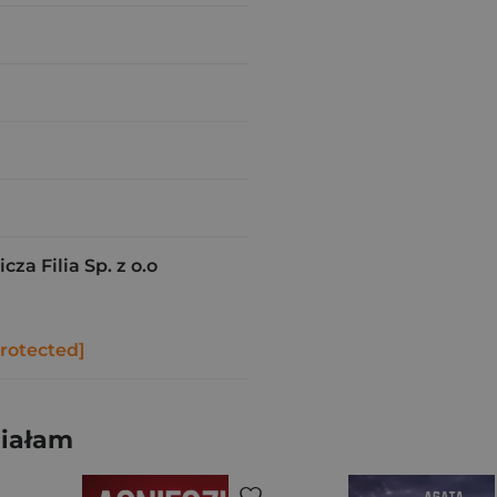
a Filia Sp. z o.o
protected]
niałam