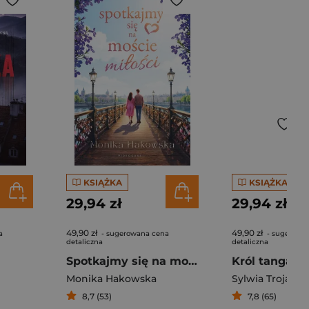
KSIĄŻKA
KSIĄŻKA
29,94 zł
29,94 zł
49,90 zł
49,90 zł
a
- sugerowana cena
- sugerowa
detaliczna
detaliczna
Spotkajmy się na moście miłości
Król tanga
Monika Hakowska
Sylwia Trojano
8,7 (53)
7,8 (65)