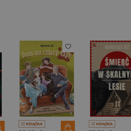
KSIĄŻKA
KSIĄŻKA