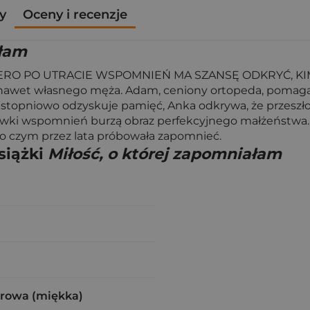
y
Oceny i recenzje
ałam
RO PO UTRACIE WSPOMNIEŃ MA SZANSĘ ODKRYĆ, KIM N
t własnego męża. Adam, ceniony ortopeda, pomaga jej 
stopniowo odzyskuje pamięć, Anka odkrywa, że przeszłość n
rywki wspomnień burzą obraz perfekcyjnego małżeństwa. 
, o czym przez lata próbowała zapomnieć.
siążki
Miłość, o której zapomniałam
urowa (miękka)