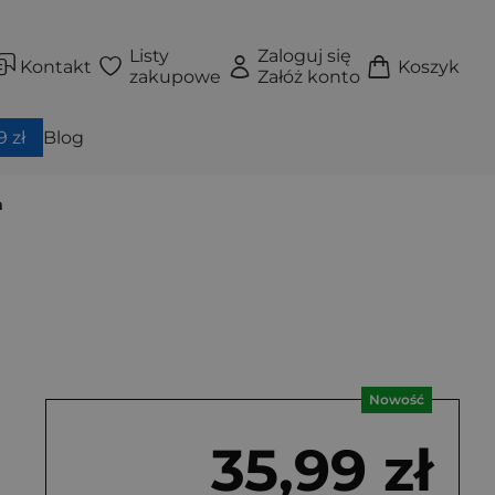
Listy
Zaloguj się
Kontakt
Koszyk
zakupowe
Załóż konto
 zł
Blog
m
Nowość
35,99 zł