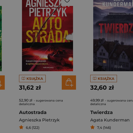
KSIĄŻKA
KSIĄŻKA
31,62 zł
32,60 zł
52,90 zł
49,99 zł
- sugerowana cena
- sugerowana cen
detaliczna
detaliczna
Autostrada
Twierdza
Agnieszka Pietrzyk
Agata Kunderman
6,6 (122)
7,4 (146)