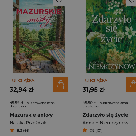
KSIĄŻKA
KSIĄŻKA
32,94 zł
31,95 zł
49,99 zł
49,90 zł
- sugerowana cena
- sugerowana cena
detaliczna
detaliczna
Mazurskie anioły
Zdarzyło się życie
Natalia Przeździk
Anna H Niemczynow
8,3 (66)
7,9 (101)