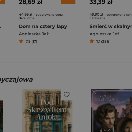
28,69 zł
33,39 zł
44,99 zł
49,90 zł
- sugerowana cena
- sugerowana cen
detaliczna
detaliczna
sieńska. Tom 1
Dom na cztery łapy
Agnieszka Jeż
Agnieszka Jeż
7,8 (17)
7,1 (281)
obyczajowa