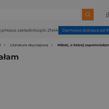
cje
Nasze zakładki
Książki ZNAK
Darmowa dostawa od 99
i
Literatura obyczajowa
Miłość, o której zapomniała
iałam