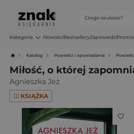
Kategorie
Nowości
Bestsellery
Zapowiedzi
Promo
Katalog
Powieści i opowiadania
Powieśc
Miłość, o której zapomn
Agnieszka Jeż
KSIĄŻKA