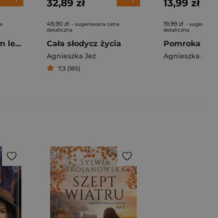
32,89 zł
13,99 zł
49,90 zł
19,99 zł
a
- sugerowana cena
- sugerowan
detaliczna
detaliczna
Śmierć w skalnym lesie
Cała słodycz życia
Agnieszka Jeż
Agnieszka Jeż
7,3 (185)