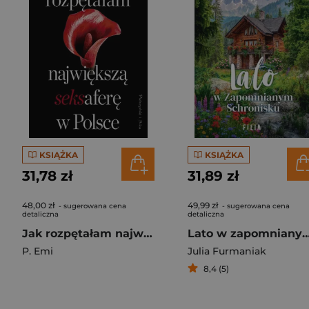
KSIĄŻKA
KSIĄŻKA
31,78 zł
31,89 zł
48,00 zł
49,99 zł
- sugerowana cena
- sugerowana cena
detaliczna
detaliczna
Jak rozpętałam największą seksaferę w Polsce
Lato w zapomnianym sch
P. Emi
Julia Furmaniak
8,4 (5)