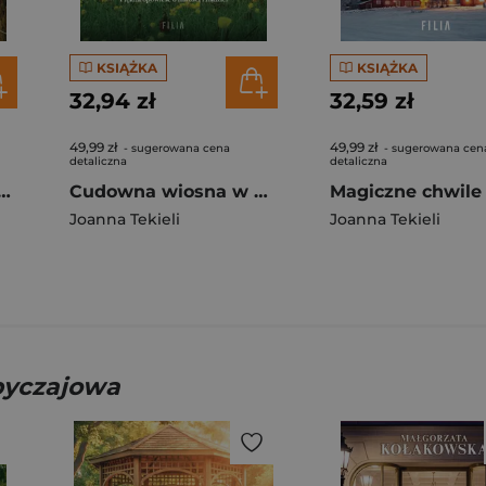
KSIĄŻKA
KSIĄŻKA
32,94 zł
32,59 zł
49,99 zł
49,99 zł
- sugerowana cena
- sugerowana cen
detaliczna
detaliczna
 pienińskich ścieżek
Cudowna wiosna w Olszowym Jarze
Joanna Tekieli
Joanna Tekieli
obyczajowa