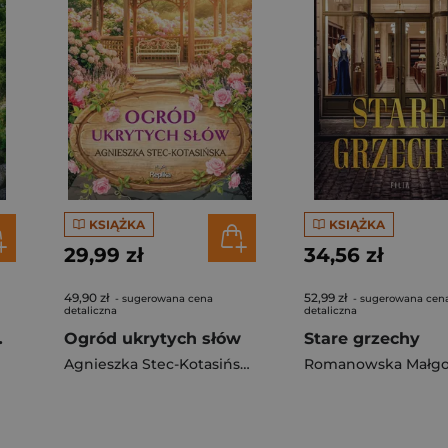
KSIĄŻKA
KSIĄŻKA
29,99 zł
34,56 zł
49,90 zł
52,99 zł
- sugerowana cena
- sugerowana cen
detaliczna
detaliczna
ronisku
Ogród ukrytych słów
Stare grzechy
Agnieszka Stec-Kotasińska
Romanowska Małgo