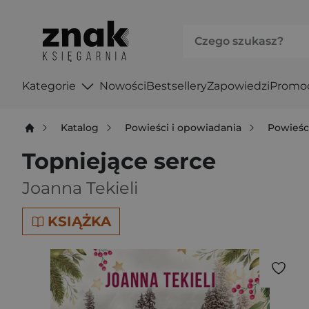
Kategorie
Nowości
Bestsellery
Zapowiedzi
Promo
Katalog
Powieści i opowiadania
Powieśc
Topniejące serce
Joanna Tekieli
KSIĄŻKA