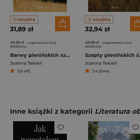
KSIĄŻKA
KSIĄŻKA
31,89 zł
32,94 zł
49,99 zł
49,99 zł
- sugerowana cena
- sugerowana cena
detaliczna
detaliczna
Barwy pienińskich szczytów
Szepty
Joanna Tekieli
Joanna Tekieli
7,8 (47)
7,4 (1244)
Inne książki z kategorii
Literatura 