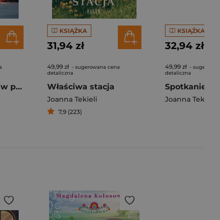
KSIĄŻKA
KSIĄŻKA
31,94 zł
32,94 zł
49,99 zł
49,99 zł
a
- sugerowana cena
- sugerowa
detaliczna
detaliczna
Magiczne chwile w pensjonacie Leśna Ostoja
Właściwa stacja
Joanna Tekieli
Joanna Tekieli
7,9 (223)