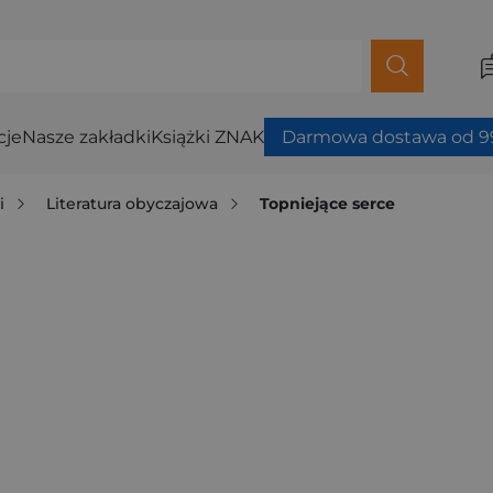
cje
Nasze zakładki
Książki ZNAK
Darmowa dostawa od 99
i
Literatura obyczajowa
Topniejące serce