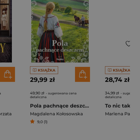
KSIĄŻKA
KSIĄŻKA
29,99 zł
28,74 zł
49,90 zł
34,99 zł
a
- sugerowana cena
- sugerowa
detaliczna
detaliczna
Pola pachnące deszczem. Saga łowicka. Tom 2
To nic takieg
rzata
Magdalena Kołosowska
Marlena Palett
9,0 (1)