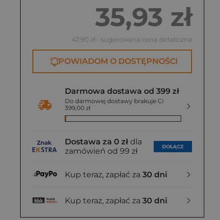
35,93 zł
47,90 zł
- sugerowana cena detaliczna
POWIADOM O DOSTĘPNOŚCI
Darmowa dostawa od 399 zł
Do darmowej dostawy brakuje Ci
399,00 zł
Dostawa za 0 zł
dla
DOŁĄCZ
zamówień od 99 zł
Kup teraz, zapłać za
30 dni
Kup teraz, zapłać za
30 dni