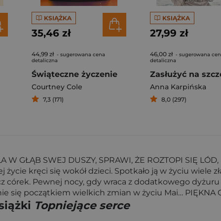
KSIĄŻKA
KSIĄŻKA
35,46 zł
27,99 zł
44,99 zł
46,00 zł
- sugerowana cena
- sugerowana ce
detaliczna
detaliczna
Świąteczne życzenie
Zasłużyć na szcz
Courtney Cole
Anna Karpińska
7,3 (171)
8,0 (297)
W GŁĄB SWEJ DUSZY, SPRAWI, ŻE ROZTOPI SIĘ LÓD, K
 życie kręci się wokół dzieci. Spotkało ją w życiu wiele zł
rócz córek. Pewnej nocy, gdy wraca z dodatkowego dyżur
anie się początkiem wielkich zmian w życiu Mai… PI
siążki
Topniejące serce