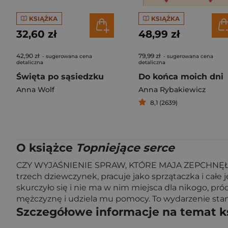
KSIĄŻKA
KSIĄŻKA
32,60 zł
48,99 zł
42,90 zł
79,99 zł
- sugerowana cena
- sugerowana cena
detaliczna
detaliczna
Święta po sąsiedzku
Do końca moich dni
Anna Wolf
Anna Rybakiewicz
8,1 (2639)
O książce
Topniejące serce
CZY WYJAŚNIENIE SPRAW, KTÓRE MAJA ZEPCHNĘŁA 
trzech dziewczynek, pracuje jako sprzątaczka i całe jej
skurczyło się i nie ma w nim miejsca dla nikogo, p
mężczyznę i udziela mu pomocy. To wydarzenie st
Szczegółowe informacje na temat k