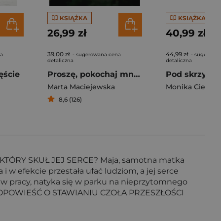
KSIĄŻKA
KSIĄŻKA
26,99 zł
40,99 zł
39,00 zł
44,99 zł
na
- sugerowana cena
- sugerowa
detaliczna
detaliczna
ęście
Proszę, pokochaj mnie, mamo!
Pod skrzydła
Marta Maciejewska
Monika Cieluch
8,6 (126)
TÓRY SKUŁ JEJ SERCE? Maja, samotna matka
a i w efekcie przestała ufać ludziom, a jej serce
u w pracy, natyka się w parku na nieprzytomnego
ĘKNA OPOWIEŚĆ O STAWIANIU CZOŁA PRZESZŁOŚCI