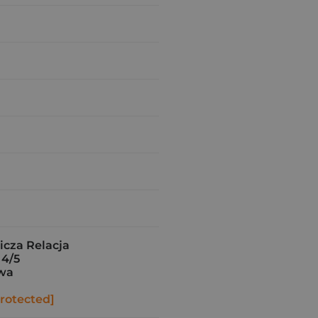
cza Relacja
 4/5
wa
protected]