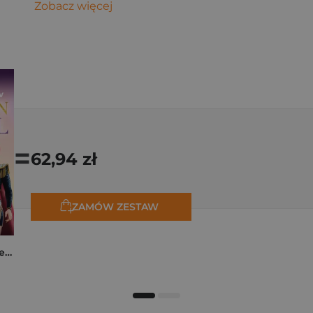
Zobacz więcej
=
62,94 zł
ZAMÓW ZESTAW
K-popowe łowczynie demonów. Mój golden journal. Oficjalny dziennik