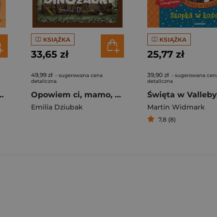
KSIĄŻKA
KSIĄŻKA
33,65 zł
25,77 zł
49,99 zł
39,90 zł
- sugerowana cena
- sugerowana cen
detaliczna
detaliczna
 i Mają. Turniej w Valleby
Opowiem ci, mamo, co robią dinozaury
Emilia Dziubak
Martin Widmark
7,8 (8)