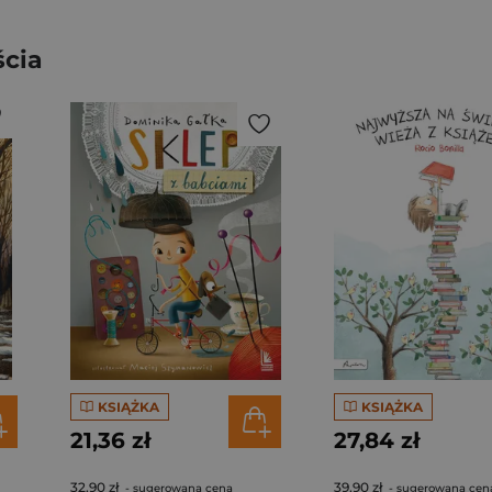
ścia
KSIĄŻKA
KSIĄŻKA
21,36 zł
27,84 zł
32,90 zł
39,90 zł
- sugerowana cena
- sugerowana cen