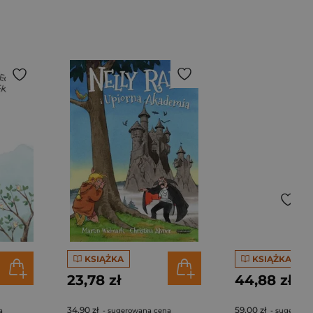
KSIĄŻKA
KSIĄŻKA
23,78 zł
44,88 zł
34,90 zł
59,00 zł
a
- sugerowana cena
- sugerowa