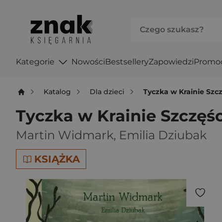
Kategorie
Nowości
Bestsellery
Zapowiedzi
Promo
Katalog
Dla dzieci
Tyczka w Krainie Szc
Tyczka w Krainie Szczęś
Martin Widmark
,
Emilia Dziubak
KSIĄŻKA