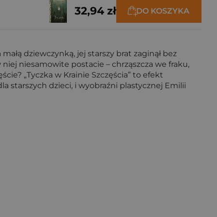
32,94 zł
DO KOSZYKA
małą dziewczynką, jej starszy brat zaginął bez
 niej niesamowite postacie – chrząszcza we fraku,
ście? „Tyczka w Krainie Szczęścia” to efekt
 starszych dzieci, i wyobraźni plastycznej Emilii