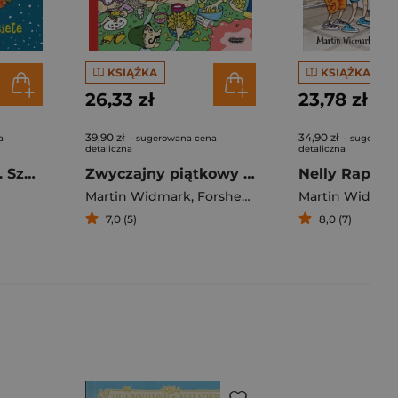
KSIĄŻKA
KSIĄŻKA
26,33 zł
23,78 zł
39,90 zł
34,90 zł
a
- sugerowana cena
- sugerowa
detaliczna
detaliczna
Święta w Valleby. Szopka w kościele
Zwyczajny piątkowy wieczór z rodziną Janssonów
Martin Widmark
,
Forshed Pelle
Martin Widmar
7,0 (5)
8,0 (7)