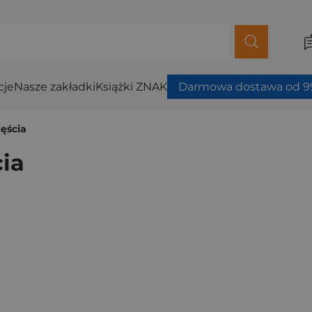
cje
Nasze zakładki
Książki ZNAK
Darmowa dostawa od 99
zęścia
cia