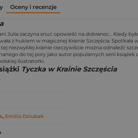
y
Oceny i recenzje
ia
ani Julia zaczyna snuć opowieść na dobranoc… Kiedy była 
owała z hukiem w magicznej Krainie Szczęścia. Spotkała w
tej niezwykłej krainie rzeczywiście można odnaleźć szczę
nego do tej pory jako autor popularnych serii książek dla
skiej ilustratorki.
siążki
Tyczka w Krainie Szczęścia
k
,
Emilia Dziubak
a