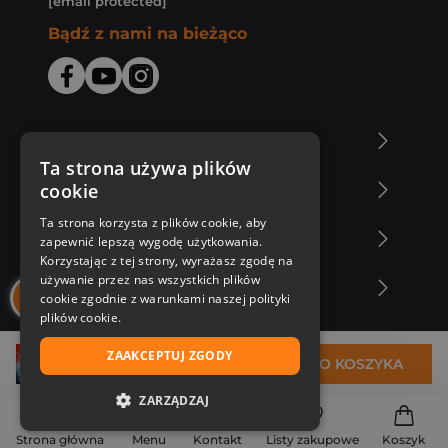
[email protected]
Bądź z nami na bieżąco
O Księgarni Znak
Ta strona używa plików
cookie
Zakupy u nas
Ta strona korzysta z plików cookie, aby
Nasza oferta
zapewnić lepszą wygodę użytkowania.
Korzystając z tej strony, wyrażasz zgodę na
używanie przez nas wszystkich plików
Nasi autorzy
cookie zgodnie z warunkami naszej polityki
plików cookie.
ZAAKCEPTUJ ZGODY
30,37 zł
DO KOSZYKA
ZARZĄDZAJ
NIEZBĘDNE
Strona główna
Menu
Kontakt
Listy zakupowe
Koszyk