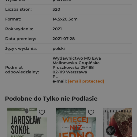
Liczba stron:
320
Format:
14.5x20.5cm
Rok wydania:
2021
Data premiery:
2021-07-28
Język wydania:
polski
Wydawnictwo MG Ewa
Malinowska-Grupińska
Podmiot
Pruszkowska 29/188
odpowiedzialny:
02-119 Warszawa
PL
e-mail:
[email protected]
Podobne do Tylko nie Podlasie