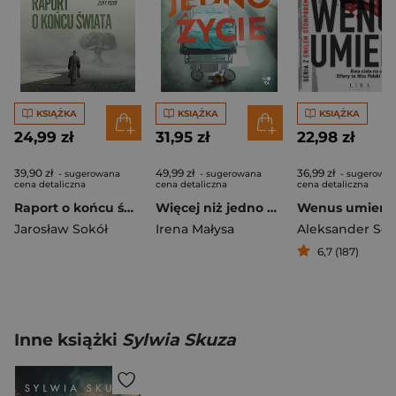
KSIĄŻKA
KSIĄŻKA
KSIĄŻKA
24,99 zł
31,95 zł
22,98 zł
39,90 zł
49,99 zł
36,99 zł
- sugerowana
- sugerowana
- sugerowa
cena detaliczna
cena detaliczna
cena detaliczna
Raport o końcu świata
Więcej niż jedno życie
Wenus umiera
Jarosław Sokół
Irena Małysa
Aleksander So
6,7 (187)
Inne książki
Sylwia Skuza