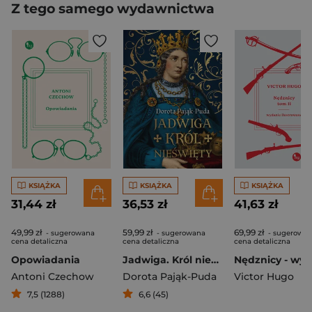
Z tego samego wydawnictwa
KSIĄŻKA
KSIĄŻKA
KSIĄŻKA
31,44 zł
36,53 zł
41,63 zł
49,99 zł
59,99 zł
69,99 zł
- sugerowana
- sugerowana
- sugerowa
cena detaliczna
cena detaliczna
cena detaliczna
Opowiadania
Jadwiga. Król nieświęty
Antoni Czechow
Dorota Pająk-Puda
Victor Hugo
7,5 (1288)
6,6 (45)