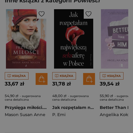
Inne książki z kategorii
Powieści
KSIĄŻKA
KSIĄŻKA
KSIĄŻKA
33,67 zł
31,78 zł
39,54 zł
54,90 zł
48,00 zł
55,90 zł
- sugerowana
- sugerowana
- sugerowa
cena detaliczna
cena detaliczna
cena detaliczna
Przysięga miłości. Mieć odwagę, by marzyć. Tom 3 wyd. 2026
Jak rozpętałam największą seksaferę w Polsce
Better Than H
Mason Susan Anne
P. Emi
Angelika Kołodz