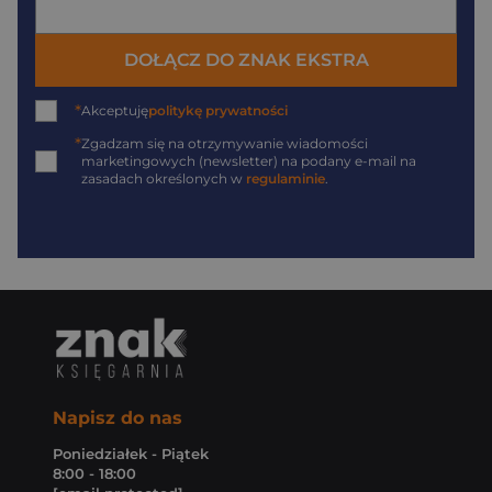
DOŁĄCZ DO ZNAK EKSTRA
*
Akceptuję
politykę prywatności
*
Zgadzam się na otrzymywanie wiadomości
marketingowych (newsletter) na podany
e-mail
na
zasadach określonych w
regulaminie
.
Napisz do nas
Poniedziałek - Piątek
8:00 - 18:00