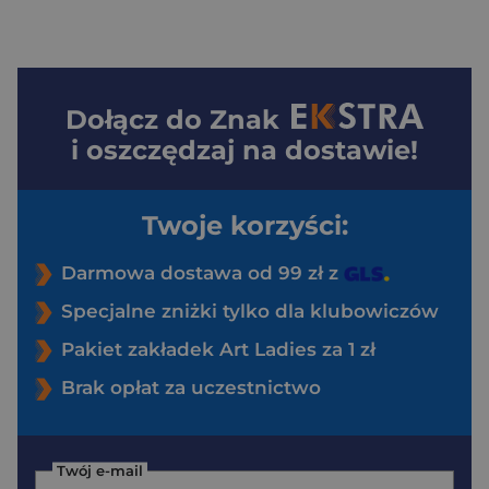
Dołącz do
Znak
i oszczędzaj na dostawie!
Twoje korzyści:
Darmowa dostawa od 99 zł z
Specjalne zniżki tylko dla klubowiczów
Pakiet zakładek Art Ladies za 1 zł
Brak opłat za uczestnictwo
Twój e-mail