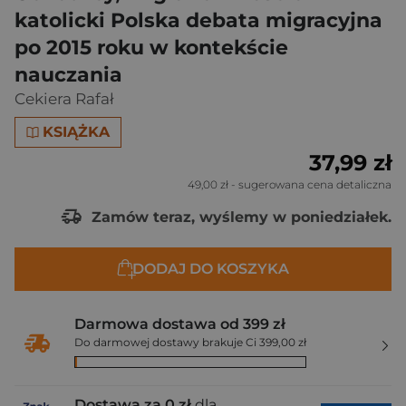
katolicki Polska debata migracyjna
po 2015 roku w kontekście
nauczania
Cekiera Rafał
KSIĄŻKA
37,99 zł
49,00 zł
- sugerowana cena detaliczna
Zamów teraz, wyślemy w poniedziałek.
DODAJ DO KOSZYKA
Darmowa dostawa od 399 zł
Do darmowej dostawy brakuje Ci 399,00 zł
Dostawa za 0 zł
dla