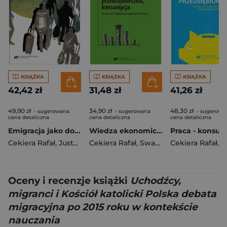
KSIĄŻKA
KSIĄŻKA
KSIĄŻKA
42,42 zł
31,48 zł
41,26 zł
49,90 zł
34,90 zł
48,30 zł
- sugerowana
- sugerowana
- sugerowa
cena detaliczna
cena detaliczna
cena detaliczna
Emigracja jako doświadczenie
Wiedza ekonomiczna, praca, przedsiębiorczość..
Cekiera Rafał
,
Justyna Kijonka
Cekiera Rafał
,
Monika Żak
,
Swadźba Urszula
Cekiera Rafał
,
Monik
,
red. Ur
Oceny i recenzje książki
Uchodźcy,
migranci i Kościół katolicki Polska debata
migracyjna po 2015 roku w kontekście
nauczania