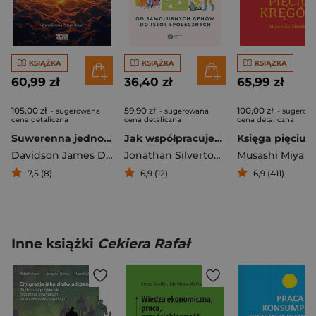
KSIĄŻKA
KSIĄŻKA
KSIĄŻKA
60,99 zł
36,40 zł
65,99 zł
105,00 zł
59,90 zł
100,00 zł
- sugerowana
- sugerowana
- sugerow
cena detaliczna
cena detaliczna
cena detaliczna
Suwerenna jednostka Wolność i sukces w erze informacji
Jak współpracujemy. Od samolubnych genów do istot społecznych
Davidson James Dale
,
Rees-Mogg Lord William
Jonathan Silvertown
Musashi Miyam
7,5 (8)
6,9 (12)
6,9 (411)
Inne książki
Cekiera Rafał