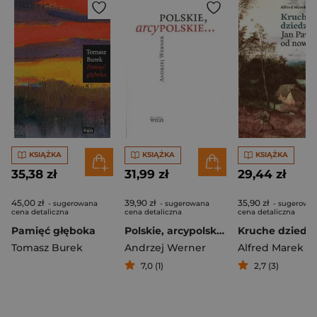
KSIĄŻKA
KSIĄŻKA
KSIĄŻKA
35,38 zł
31,99 zł
29,44 zł
45,00 zł
39,90 zł
35,90 zł
- sugerowana
- sugerowana
- sugerowa
cena detaliczna
cena detaliczna
cena detaliczna
Pamięć głęboka
Polskie, arcypolskie ...
Tomasz Burek
Andrzej Werner
7,0 (1)
2,7 (3)