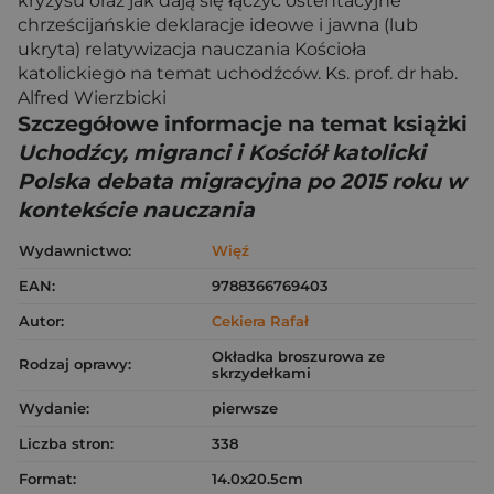
kryzysu oraz jak dają się łączyć ostentacyjne
chrześcijańskie deklaracje ideowe i jawna (lub
ukryta) relatywizacja nauczania Kościoła
katolickiego na temat uchodźców. Ks. prof. dr hab.
Alfred Wierzbicki
Szczegółowe informacje na temat książki
Uchodźcy, migranci i Kościół katolicki
Polska debata migracyjna po 2015 roku w
kontekście nauczania
Wydawnictwo:
Więź
EAN:
9788366769403
Autor:
Cekiera Rafał
Okładka broszurowa ze
Rodzaj oprawy:
skrzydełkami
Wydanie:
pierwsze
Liczba stron:
338
Format:
14.0x20.5cm