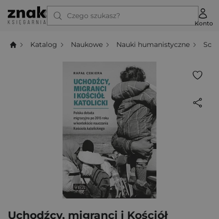
Czego szukasz?
Konto
Katalog
Naukowe
Nauki humanistyczne
Socj
Uchodźcy, migranci i Kościół