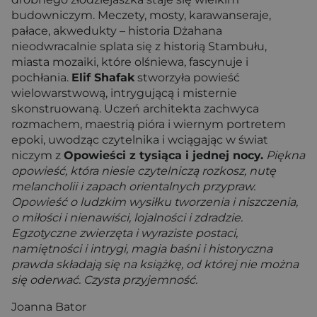
budowniczym. Meczety, mosty, karawanseraje,
pałace, akwedukty – historia Dżahana
nieodwracalnie splata się z historią Stambułu,
miasta mozaiki, które olśniewa, fascynuje i
pochłania.
Elif Shafak
stworzyła powieść
wielowarstwową, intrygującą i misternie
skonstruowaną. Uczeń architekta zachwyca
rozmachem, maestrią pióra i wiernym portretem
epoki, uwodząc czytelnika i wciągając w świat
niczym z
Opowieści z tysiąca i jednej nocy.
Piękna
opowieść, która niesie czytelniczą rozkosz, nutę
melancholii i zapach orientalnych przypraw.
Opowieść o ludzkim wysiłku tworzenia i niszczenia,
o miłości i nienawiści, lojalności i zdradzie.
Egzotyczne zwierzęta i wyraziste postaci,
namiętności i intrygi, magia baśni i historyczna
prawda składają się na książkę, od której nie można
się oderwać. Czysta przyjemność.
Joanna Bator