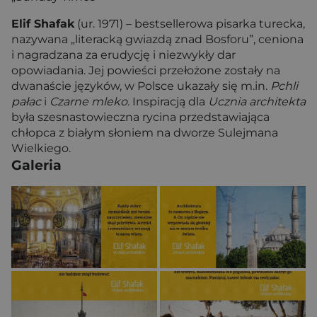
Elif Shafak
(ur. 1971) – bestsellerowa pisarka turecka,
nazywana „literacką gwiazdą znad Bosforu”, ceniona
i nagradzana za erudycję i niezwykły dar
opowiadania. Jej powieści przełożone zostały na
dwanaście języków, w Polsce ukazały się m.in.
Pchli
pałac
i
Czarne mleko
. Inspiracją dla
Ucznia architekta
była szesnastowieczna rycina przedstawiająca
chłopca z białym słoniem na dworze Sulejmana
Wielkiego.
Galeria