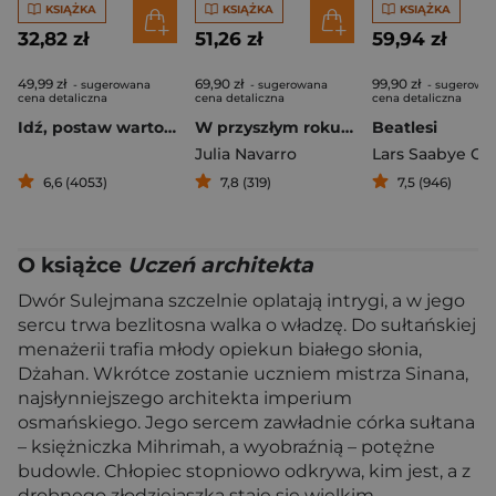
KSIĄŻKA
KSIĄŻKA
KSIĄŻKA
32,82 zł
51,26 zł
59,94 zł
49,99 zł
69,90 zł
99,90 zł
- sugerowana
- sugerowana
- sugerowa
cena detaliczna
cena detaliczna
cena detaliczna
Idź, postaw wartownika
W przyszłym roku w Jerozolimie
Beatlesi
Julia Navarro
6,6 (4053)
7,8 (319)
7,5 (946)
O książce
Uczeń architekta
Dwór Sulejmana szczelnie oplatają intrygi, a w jego
sercu trwa bezlitosna walka o władzę. Do sułtańskiej
menażerii trafia młody opiekun białego słonia,
Dżahan. Wkrótce zostanie uczniem mistrza Sinana,
najsłynniejszego architekta imperium
osmańskiego. Jego sercem zawładnie córka sułtana
– księżniczka Mihrimah, a wyobraźnią – potężne
budowle. Chłopiec stopniowo odkrywa, kim jest, a z
drobnego złodziejaszka staje się wielkim