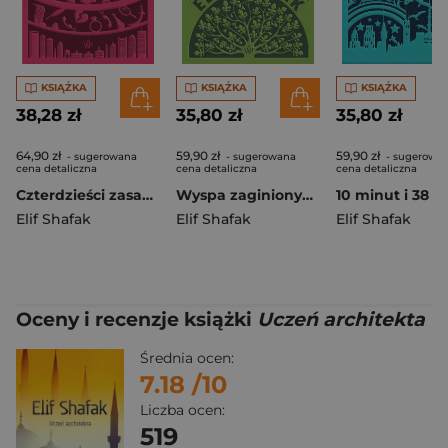
KSIĄŻKA
KSIĄŻKA
KSIĄŻKA
38,28 zł
35,80 zł
35,80 zł
64,90 zł
59,90 zł
59,90 zł
- sugerowana
- sugerowana
- sugerowa
cena detaliczna
cena detaliczna
cena detaliczna
Czterdzieści zasad miłości
Wyspa zaginionych drzew wyd. 2025
Elif Shafak
Elif Shafak
Elif Shafak
Oceny i recenzje książki
Uczeń architekta
Średnia ocen:
7.18
/10
Liczba ocen:
519