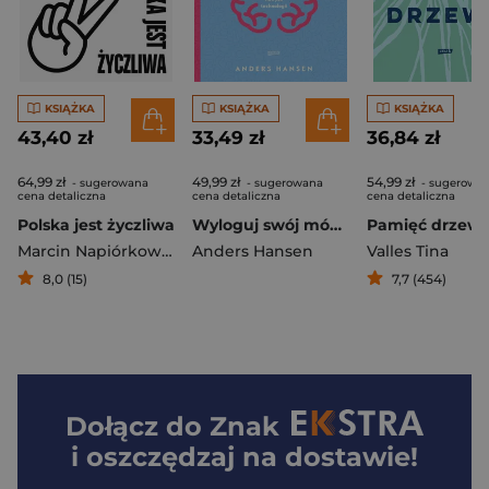
KSIĄŻKA
KSIĄŻKA
KSIĄŻKA
43,40 zł
33,49 zł
36,84 zł
64,99 zł
49,99 zł
54,99 zł
- sugerowana
- sugerowana
- sugerowa
cena detaliczna
cena detaliczna
cena detaliczna
Polska jest życzliwa
Wyloguj swój mózg. Jak zadbać o swój mózg w dobie nowych technologii (2026)
Pamięć drzew
Marcin Napiórkowski
Anders Hansen
Valles Tina
8,0 (15)
7,7 (454)
Dołącz do
Znak
i oszczędzaj na dostawie!