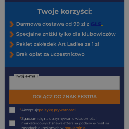
Twoje korzyści:
Darmowa dostawa od 99 zł z
Specjalne zniżki tylko dla klubowiczów
Pakiet zakładek Art Ladies za 1 zł
Brak opłat za uczestnictwo
Twój e-mail
DOŁĄCZ DO ZNAK EKSTRA
*
Akceptuję
politykę prywatności
*
Zgadzam się na otrzymywanie wiadomości
marketingowych (newsletter) na podany
e-mail
na
zasadach określonych w
regulaminie
.