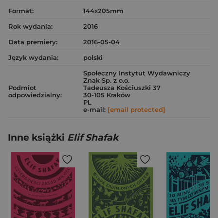
Format:
144x205mm
Rok wydania:
2016
Data premiery:
2016-05-04
Język wydania:
polski
Społeczny Instytut Wydawniczy
Znak Sp. z o.o.
Podmiot
Tadeusza Kościuszki 37
odpowiedzialny:
30-105 Kraków
PL
e-mail:
[email protected]
Inne książki
Elif Shafak