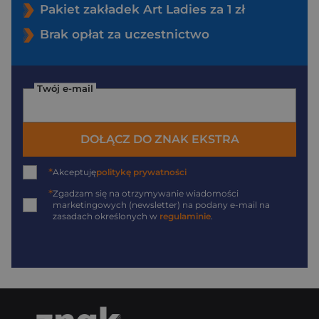
Pakiet zakładek Art Ladies za 1 zł
Brak opłat za uczestnictwo
Twój e-mail
DOŁĄCZ DO ZNAK EKSTRA
*
Akceptuję
politykę prywatności
*
Zgadzam się na otrzymywanie wiadomości
marketingowych (newsletter) na podany
e-mail
na
zasadach określonych w
regulaminie
.