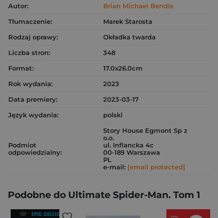
Autor:
Brian Michael Bendis
Tłumaczenie:
Marek Starosta
Rodzaj oprawy:
Okładka twarda
Liczba stron:
348
Format:
17.0x26.0cm
Rok wydania:
2023
Data premiery:
2023-03-17
Język wydania:
polski
Story House Egmont Sp z
o.o.
Podmiot
ul. Inflancka 4c
odpowiedzialny:
00-189 Warszawa
PL
e-mail:
[email protected]
Podobne do Ultimate Spider-Man. Tom 1