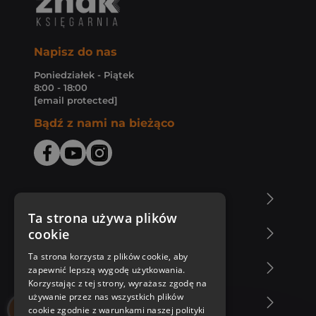
Napisz do nas
Poniedziałek - Piątek
8:00 - 18:00
[email protected]
Bądź z nami na bieżąco
O Księgarni Znak
Ta strona używa plików
cookie
Zakupy u nas
Ta strona korzysta z plików cookie, aby
Nasza oferta
zapewnić lepszą wygodę użytkowania.
Korzystając z tej strony, wyrażasz zgodę na
używanie przez nas wszystkich plików
Nasi autorzy
cookie zgodnie z warunkami naszej polityki