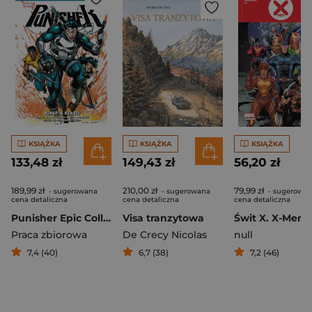
KSIĄŻKA
KSIĄŻKA
KSIĄŻKA
133,48 zł
149,43 zł
56,20 zł
189,99 zł
210,00 zł
79,99 zł
- sugerowana
- sugerowana
- sugerowa
cena detaliczna
cena detaliczna
cena detaliczna
Punisher Epic Collection. Kingpin rządzi
Visa tranzytowa
Praca zbiorowa
De Crecy Nicolas
null
7,4 (40)
6,7 (38)
7,2 (46)