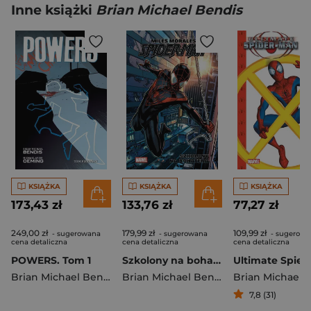
Inne książki
Brian Michael Bendis
KSIĄŻKA
KSIĄŻKA
KSIĄŻKA
173,43 zł
133,76 zł
77,27 zł
249,00 zł
179,99 zł
109,99 zł
- sugerowana
- sugerowana
- sugerowa
cena detaliczna
cena detaliczna
cena detaliczna
POWERS. Tom 1
Szkolony na bohatera. Miles Morales. Spider-Man. Tom 1
Brian Michael Bendis
,
Michael Avon Oeming
Brian Michael Bendis
7,8 (31)