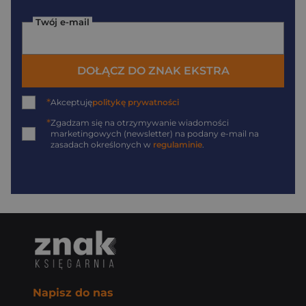
Twój e-mail
DOŁĄCZ DO ZNAK EKSTRA
*
Akceptuję
politykę prywatności
*
Zgadzam się na otrzymywanie wiadomości
marketingowych (newsletter) na podany
e-mail
na
zasadach określonych w
regulaminie
.
Napisz do nas