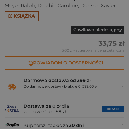
Meyer Ralph
,
Delabie Caroline
,
Dorison Xavier
KSIĄŻKA
Chwilowo niedostępny
33,75 zł
45,00 zł
- sugerowana cena detaliczna
POWIADOM O DOSTĘPNOŚCI
Darmowa dostawa od 399 zł
Do darmowej dostawy brakuje Ci 399,00 zł
Dostawa za 0 zł
dla
DOŁĄCZ
zamówień od 99 zł
Kup teraz, zapłać za
30 dni