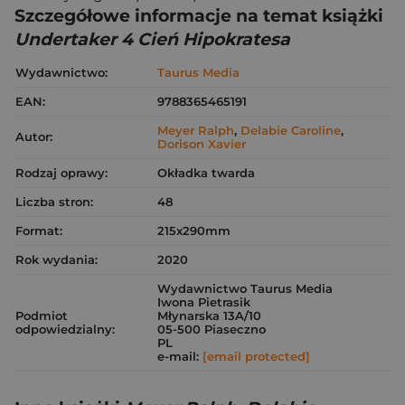
Szczegółowe informacje na temat książki
Undertaker 4 Cień Hipokratesa
Wydawnictwo:
Taurus Media
EAN:
9788365465191
Meyer Ralph
,
Delabie Caroline
,
Autor:
Dorison Xavier
Rodzaj oprawy:
Okładka twarda
Liczba stron:
48
Format:
215x290mm
Rok wydania:
2020
Wydawnictwo Taurus Media
Iwona Pietrasik
Podmiot
Młynarska 13A/10
odpowiedzialny:
05-500 Piaseczno
PL
e-mail:
[email protected]