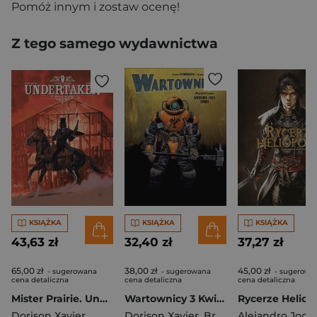
Pomóż innym i zostaw ocenę!
Z tego samego wydawnictwa
KSIĄŻKA
KSIĄŻKA
KSIĄŻKA
43,63 zł
32,40 zł
37,27 zł
65,00 zł
38,00 zł
45,00 zł
- sugerowana
- sugerowana
- sugerowa
cena detaliczna
cena detaliczna
cena detaliczna
Mister Prairie. Undertaker. Tom (okładka A)
Wartownicy 3 Kwiecień 1915 Ypres
Dorison Xavier
Dorison Xavier
,
Breccia Enrique