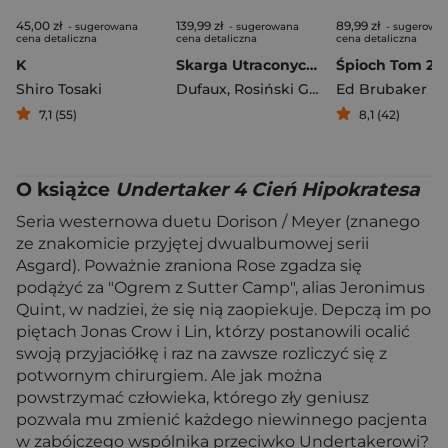
45,00 zł
139,99 zł
89,99 zł
- sugerowana
- sugerowana
- sugerowa
cena detaliczna
cena detaliczna
cena detaliczna
K
Skarga Utraconych Ziem
Śpioch Tom 2
Shiro Tosaki
Dufaux
,
Rosiński Grzegorz
Ed Brubaker
7,1 (55)
8,1 (42)
O książce
Undertaker 4 Cień Hipokratesa
Seria westernowa duetu Dorison / Meyer (znanego
ze znakomicie przyjętej dwualbumowej serii
Asgard). Poważnie zraniona Rose zgadza się
podążyć za "Ogrem z Sutter Camp", alias Jeronimus
Quint, w nadziei, że się nią zaopiekuje. Depczą im po
piętach Jonas Crow i Lin, którzy postanowili ocalić
swoją przyjaciółkę i raz na zawsze rozliczyć się z
potwornym chirurgiem. Ale jak można
powstrzymać człowieka, którego zły geniusz
pozwala mu zmienić każdego niewinnego pacjenta
w zabójczego wspólnika przeciwko Undertakerowi?