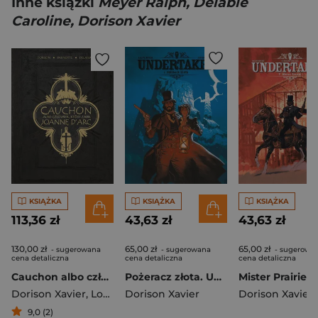
Inne książki
Meyer Ralph, Delabie
Caroline, Dorison Xavier
KSIĄŻKA
KSIĄŻKA
KSIĄŻKA
113,36 zł
43,63 zł
43,63 zł
130,00 zł
65,00 zł
65,00 zł
- sugerowana
- sugerowana
- sugerowa
cena detaliczna
cena detaliczna
cena detaliczna
Cauchon albo człowiek, który zabił Joannę d'Arc
Pożeracz złota. Undertaker. Tom 1 wyd. 3
Dorison Xavier
,
Louis-David Delahaye
Dorison Xavier
,
Parnotte Joel
Dorison Xavier
9,0 (2)