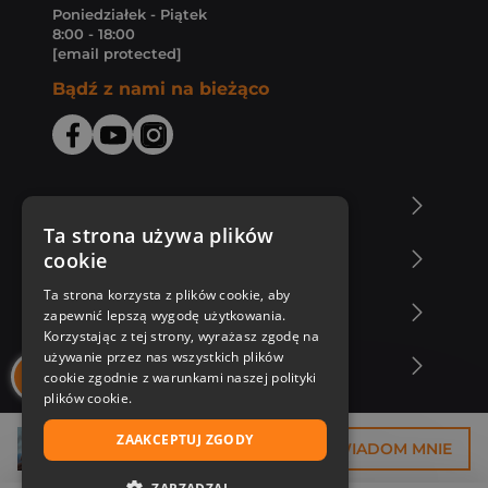
Poniedziałek - Piątek
8:00 - 18:00
[email protected]
Bądź z nami na bieżąco
O Księgarni Znak
Ta strona używa plików
cookie
Zakupy u nas
Ta strona korzysta z plików cookie, aby
Nasza oferta
zapewnić lepszą wygodę użytkowania.
Korzystając z tej strony, wyrażasz zgodę na
używanie przez nas wszystkich plików
Nasi autorzy
cookie zgodnie z warunkami naszej polityki
plików cookie.
ZAAKCEPTUJ ZGODY
33,75 zł
POWIADOM MNIE