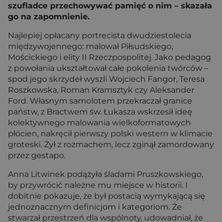
szufladce przechowywać pamięć o nim – skazała
go na zapomnienie.
Najlepiej opłacany portrecista dwudziestolecia
międzywojennego: malował Piłsudskiego,
Mościckiego i elity II Rzeczpospolitej. Jako pedagog
z powołania ukształtował całe pokolenia twórców –
spod jego skrzydeł wyszli Wojciech Fangor, Teresa
Roszkowska, Roman Kramsztyk czy Aleksander
Ford. Własnym samolotem przekraczał granice
państw, z Bractwem św. Łukasza wskrzesił ideę
kolektywnego malowania wielkoformatowych
płócien, nakręcił pierwszy polski western w klimacie
groteski. Żył z rozmachem, lecz zginął zamordowany
przez gestapo.
Anna Litwinek podążyła śladami Pruszkowskiego,
by przywrócić należne mu miejsce w historii. I
dobitnie pokazuje, że był postacią wymykającą się
jednoznacznym definicjom i kategoriom. Że
stwarzał przestrzeń dla wspólnoty, udowadniał, że