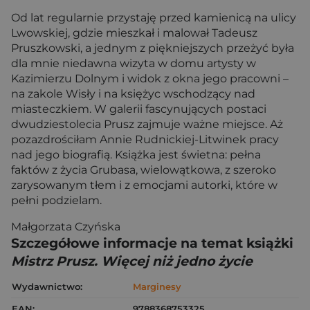
Od lat regularnie przystaję przed kamienicą na ulicy
Lwowskiej, gdzie mieszkał i malował Tadeusz
Pruszkowski, a jednym z piękniejszych przeżyć była
dla mnie niedawna wizyta w domu artysty w
Kazimierzu Dolnym i widok z okna jego pracowni –
na zakole Wisły i na księżyc wschodzący nad
miasteczkiem. W galerii fascynujących postaci
dwudziestolecia Prusz zajmuje ważne miejsce. Aż
pozazdrościłam Annie Rudnickiej-Litwinek pracy
nad jego biografią. Książka jest świetna: pełna
faktów z życia Grubasa, wielowątkowa, z szeroko
zarysowanym tłem i z emocjami autorki, które w
pełni podzielam.
Małgorzata Czyńska
Szczegółowe informacje na temat książki
Mistrz Prusz. Więcej niż jedno życie
Wydawnictwo:
Marginesy
EAN:
9788368753325