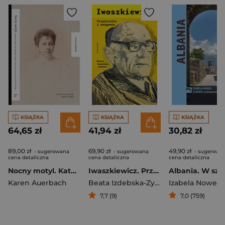
KSIĄŻKA
KSIĄŻKA
KSIĄŻKA
64,65 zł
41,94 zł
30,82 zł
89,00 zł
69,90 zł
49,90 zł
- sugerowana
- sugerowana
- sugerowa
cena detaliczna
cena detaliczna
cena detaliczna
Nocny motyl. Katolicka kobieta i jej żydowska rodzina w Warszawie na przełomie XIX i XX wieku
Iwaszkiewicz. Przyjaciele i wrogowie
Karen Auerbach
Beata Izdebska-Zybała
Izabela Nowek
7,7 (9)
7,0 (759)