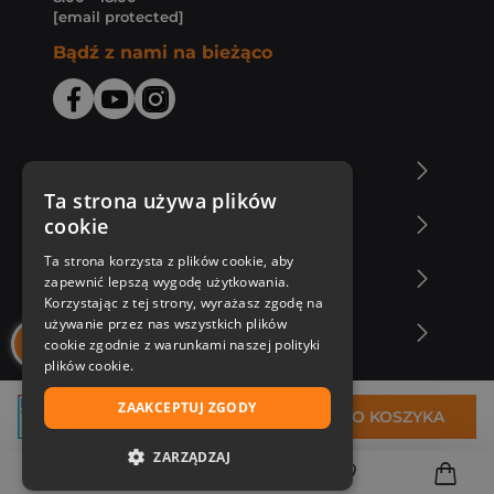
[email protected]
Bądź z nami na bieżąco
O Księgarni Znak
Ta strona używa plików
cookie
Zakupy u nas
Ta strona korzysta z plików cookie, aby
Nasza oferta
zapewnić lepszą wygodę użytkowania.
Korzystając z tej strony, wyrażasz zgodę na
używanie przez nas wszystkich plików
Nasi autorzy
cookie zgodnie z warunkami naszej polityki
plików cookie.
ZAAKCEPTUJ ZGODY
55,99 zł
DO KOSZYKA
ZARZĄDZAJ