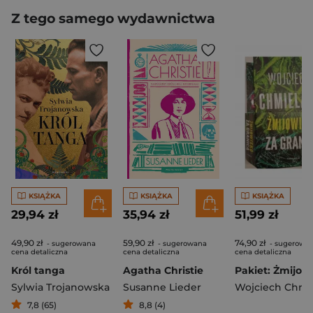
Z tego samego wydawnictwa
KSIĄŻKA
KSIĄŻKA
KSIĄŻKA
29,94 zł
35,94 zł
51,99 zł
49,90 zł
59,90 zł
74,90 zł
- sugerowana
- sugerowana
- sugerowa
cena detaliczna
cena detaliczna
cena detaliczna
Król tanga
Agatha Christie
Sylwia Trojanowska
Susanne Lieder
Wojciech Chmie
7,8 (65)
8,8 (4)