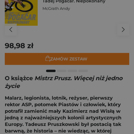
Tadej Pogačar. Niepokonany
McGrath Andy
98,98 zł
ZAMÓW ZESTAW
O książce
Mistrz Prusz. Więcej niż jedno
życie
Malarz, legionista, lotnik, reżyser, pierwszy
rektor ASP, potomek Piastów i człowiek, który
potrafił zamienić mały Kazimierz nad Wisłą w
jedną z najważniejszych kolonii artystycznych
Europy. Tadeusz Pruszkowski był postacią tak
barwną, że historia – nie wiedząc, w której