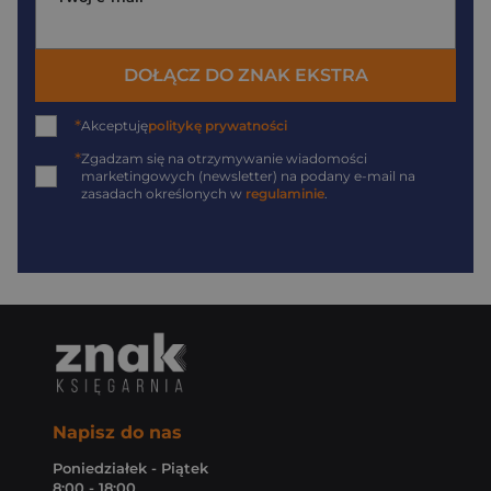
DOŁĄCZ DO ZNAK EKSTRA
*
Akceptuję
politykę prywatności
*
Zgadzam się na otrzymywanie wiadomości
marketingowych (newsletter) na podany
e-mail
na
zasadach określonych w
regulaminie
.
Napisz do nas
Poniedziałek - Piątek
8:00 - 18:00