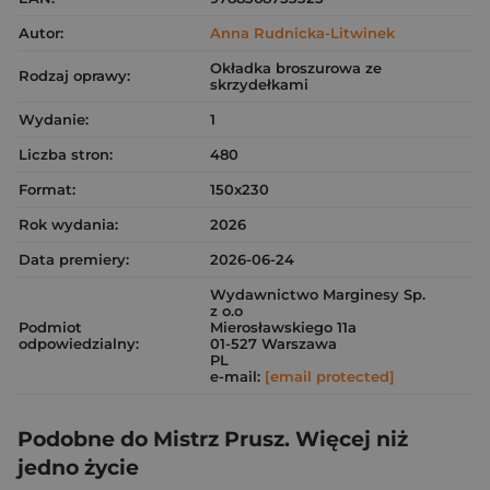
Autor:
Anna Rudnicka-Litwinek
Okładka broszurowa ze
Rodzaj oprawy:
skrzydełkami
Wydanie:
1
Liczba stron:
480
Format:
150x230
Rok wydania:
2026
Data premiery:
2026-06-24
Wydawnictwo Marginesy Sp.
z o.o
Podmiot
Mierosławskiego 11a
odpowiedzialny:
01-527 Warszawa
PL
e-mail:
[email protected]
Podobne do Mistrz Prusz. Więcej niż
jedno życie