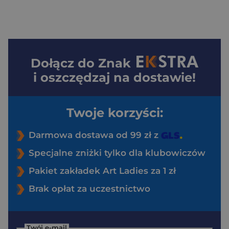
Dołącz do
Znak
i oszczędzaj na dostawie!
Twoje korzyści:
Darmowa dostawa od 99 zł z
Specjalne zniżki tylko dla klubowiczów
Pakiet zakładek Art Ladies za 1 zł
Brak opłat za uczestnictwo
Twój e-mail