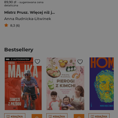
89,90 zł
- sugerowana cena
detaliczna
Mistrz Prusz. Więcej niż jedno życie
Anna Rudnicka-Litwinek
8,3 (6)
Bestsellery
KSIĄŻKA
KSIĄŻKA
KSIĄŻKA