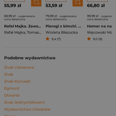
55,99 zł
53,59 zł
66,80 zł
69,99 zł
79,99 zł
99,99 zł
- sugerowana
- sugerowana
- sugerowa
cena detaliczna
cena detaliczna
cena detaliczna
Rafał Majka. Zawsze z przodu. Rozmawia Tomasz Kalemba - książka z autografem
Pierogi z kimchi. Moje ulubione azjatyckie przepisy
Rafał Majka
,
Tomasz Kalemba
Wioleta Błazucka
Węcowski Mar
9,4 (7)
9,0 (9)
Podobne wydawnictwa
Znak Literanova
Znak
Znak Koncept
Egmont
Otwarte
Znak JednymSłowem
Wydawnictwo Literackie