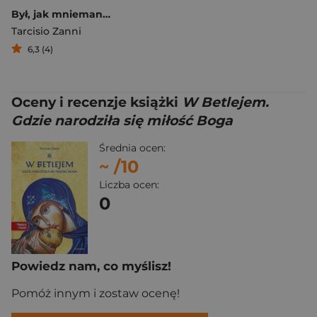
Był, jak mniemano, synem Józefa
Tarcisio Zanni
6,3 (4)
Oceny i recenzje książki
W Betlejem.
Gdzie narodziła się miłość Boga
Średnia ocen:
~
/10
Liczba ocen:
0
Powiedz nam, co myślisz!
Pomóż innym i zostaw ocenę!