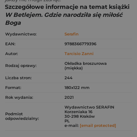
Szczegółowe informacje na temat książki
W Betlejem. Gdzie narodziła się miłość
Boga
Wydawnictwo:
Serafin
EAN:
9788366779396
Autor:
Tarcisio Zanni
Okładka broszurowa
Rodzaj oprawy:
(miękka)
Liczba stron:
244
Format:
180x122 mm
Rok wydania:
2021
Wydawnictwo SERAFIN
Korzeniaka 16
Podmiot
30-298 Kraków
odpowiedzialny:
PL
e-mail:
[email protected]