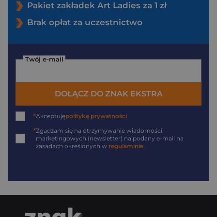
Pakiet zakładek Art Ladies za 1 zł
Brak opłat za uczestnictwo
Twój e-mail
DOŁĄCZ DO ZNAK EKSTRA
*
Akceptuję
politykę prywatności
*
Zgadzam się na otrzymywanie wiadomości
marketingowych (newsletter) na podany
e-mail
na
zasadach określonych w
regulaminie
.