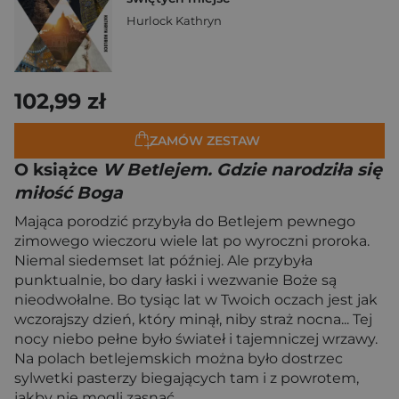
Hurlock Kathryn
102,99 zł
ZAMÓW ZESTAW
O książce
W Betlejem. Gdzie narodziła się
miłość Boga
Mająca porodzić przybyła do Betlejem pewnego
zimowego wieczoru wiele lat po wyroczni proroka.
Niemal siedemset lat później. Ale przybyła
punktualnie, bo dary łaski i wezwanie Boże są
nieodwołalne. Bo tysiąc lat w Twoich oczach jest jak
wczorajszy dzień, który minął, niby straż nocna... Tej
nocy niebo pełne było świateł i tajemniczej wrzawy.
Na polach betlejemskich można było dostrzec
sylwetki pasterzy biegających tam i z powrotem,
jakby nie mogli zasnąć.