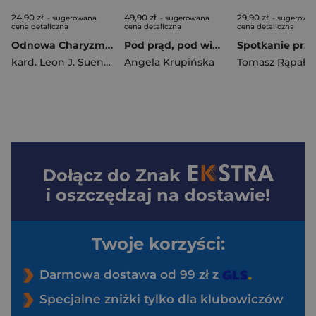
24,90 zł
49,90 zł
29,90 zł
- sugerowana
- sugerowana
- sugerowa
cena detaliczna
cena detaliczna
cena detaliczna
Odnowa Charyzmatyczna I Dokument z Malines Wskazania teologiczne i duszpasterskie
Pod prąd, pod wiatr i pod fale w.2
kard. Leon J. Suenens
Angela Krupińska
Tomasz Rąpała
Dołącz do
Znak
i oszczędzaj na dostawie!
Twoje korzyści:
Darmowa dostawa od 99 zł z
Specjalne zniżki tylko dla klubowiczów