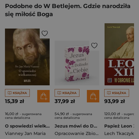
Podobne do W Betlejem. Gdzie narodziła
się miłość Boga
KSIĄŻKA
KSIĄŻKA
KSIĄŻKA
15,39 zł
37,99 zł
93,99 zł
16,00 zł
54,90 zł
120,00 zł
- sugerowana
- sugerowana
- sugerow
cena detaliczna
cena detaliczna
cena detaliczna
O spowiedzi wielkanocnej
Jezus mówi do Dolindo i do ciebie
Vianney Jan Maria
Opracowanie Zbiorowe
Lech Tkaczyk