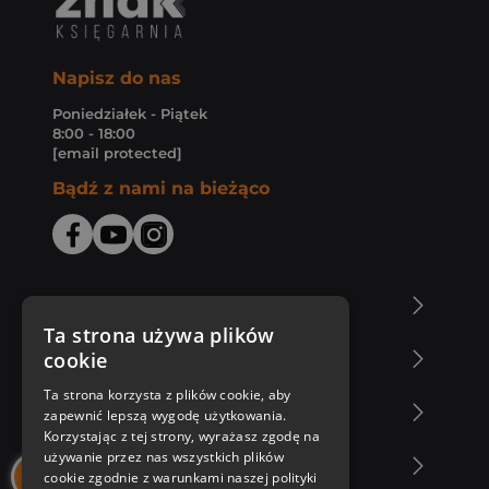
Napisz do nas
Poniedziałek - Piątek
8:00 - 18:00
[email protected]
Bądź z nami na bieżąco
O Księgarni Znak
Ta strona używa plików
cookie
Zakupy u nas
Ta strona korzysta z plików cookie, aby
Nasza oferta
zapewnić lepszą wygodę użytkowania.
Korzystając z tej strony, wyrażasz zgodę na
używanie przez nas wszystkich plików
Nasi autorzy
cookie zgodnie z warunkami naszej polityki