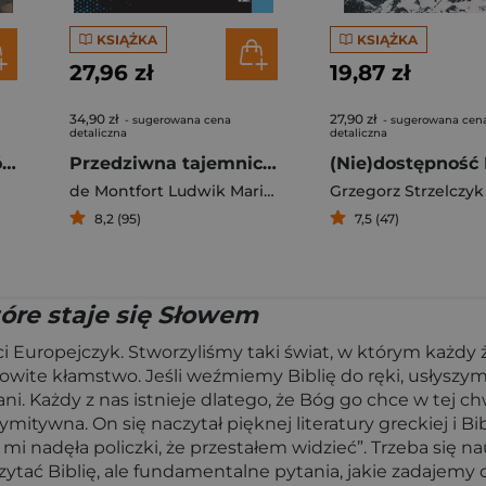
KSIĄŻKA
KSIĄŻKA
27,96 zł
19,87 zł
34,90 zł
27,90 zł
- sugerowana cena
- sugerowana cen
detaliczna
detaliczna
Cały sprawiedliwy Józef
Przedziwna tajemnica Różańca
de Montfort Ludwik Maria Grignion
Grzegorz Strzelczyk
8,2 (95)
7,5 (47)
tóre staje się Słowem
ci Europejczyk. Stworzyliśmy taki świat, w którym każdy
owite kłamstwo. Jeśli weźmiemy Biblię do ręki, usłyszym
ni. Każdy z nas istnieje dlatego, że Bóg go chce w tej c
 prymitywna. On się naczytał pięknej literatury greckiej i Bi
i nadęła policzki, że przestałem widzieć”. Trzeba się n
ać Biblię, ale fundamentalne pytania, jakie zadajemy dzis