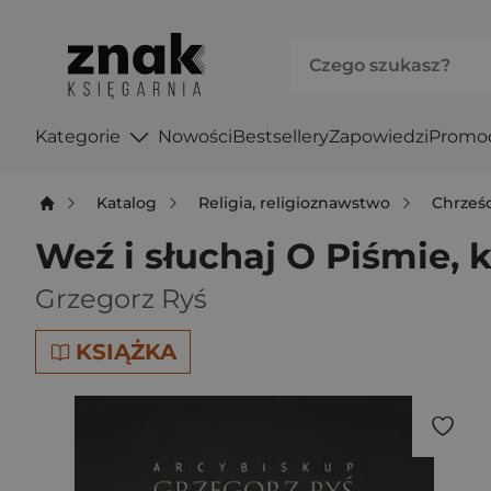
Kategorie
Nowości
Bestsellery
Zapowiedzi
Promo
Katalog
Religia, religioznawstwo
Chrześ
Weź i słuchaj O Piśmie, 
Grzegorz Ryś
KSIĄŻKA