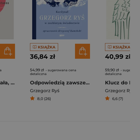
KSIĄŻKA
KSIĄŻKA
36,84 zł
40,99 zł
54,99 zł
59,90 zł
a
- sugerowana cena
- sugerowa
detaliczna
detaliczna
Modlitwa. Zuchwała, pokorna, nieustanna
Odpowiedzią zawsze jest miłość
Grzegorz Ryś
Grzegorz Ryś
8,0 (26)
6,6 (7)