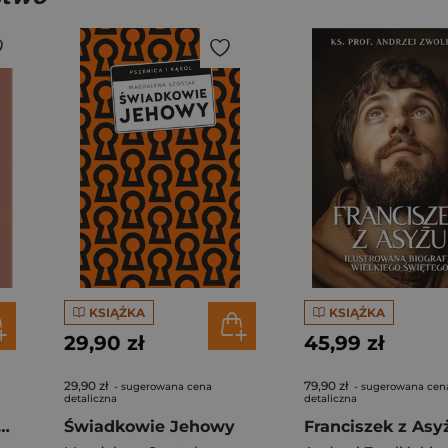
KSIĄŻKA
KSIĄŻKA
29,90 zł
45,99 zł
29,90 zł
79,90 zł
- sugerowana cena
- sugerowana cen
detaliczna
detaliczna
łd na nowo. Jedyne uznane objawienia maryjne w Polsce
Świadkowie Jehowy