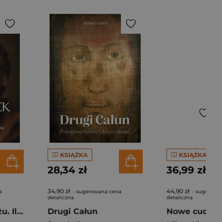
KSIĄŻKA
KSIĄŻKA
28,34 zł
36,99 zł
34,90 zł
44,90 zł
a
- sugerowana cena
- sugerowa
detaliczna
detaliczna
Franciszek z Asyżu. Ilustrowana biografia wielkiego świętego
Drugi Całun