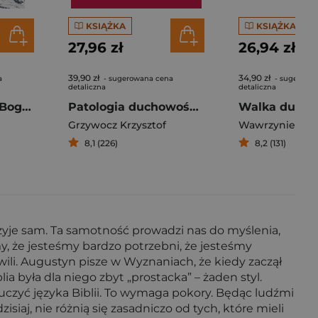
KSIĄŻKA
KSIĄŻKA
27,96 zł
26,94 zł
39,90 zł
34,90 zł
a
- sugerowana cena
- sugerowa
detaliczna
detaliczna
(Nie)dostępność Boga Rekolekcje o modlitwie
Patologia duchowości Od niezdrowej religijności do dojrzałej wiary
Walka duch
Grzywocz Krzysztof
Wawrzyniec Sc
8,1 (226)
8,2 (131)
 żyje sam. Ta samotność prowadzi nas do myślenia,
y, że jesteśmy bardzo potrzebni, że jesteśmy
hwili. Augustyn pisze w Wyznaniach, że kiedy zaczął
blia była dla niego zbyt „prostacka” – żaden styl.
auczyć języka Biblii. To wymaga pokory. Będąc ludźmi
iaj, nie różnią się zasadniczo od tych, które mieli