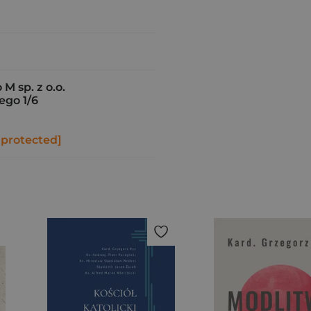
 sp. z o.o.
iego 1/6
 protected]