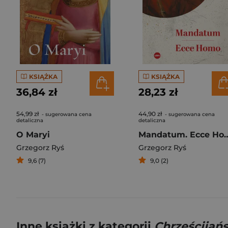
KSIĄŻKA
KSIĄŻKA
36,84 zł
28,23 zł
54,99 zł
44,90 zł
- sugerowana cena
- sugerowana cena
detaliczna
detaliczna
O Maryi
Mandatum. E
Grzegorz Ryś
Grzegorz Ryś
9,6 (7)
9,0 (2)
Inne książki z kategorii
Chrześcijań