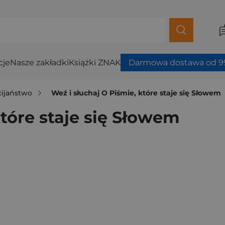
cje
Nasze zakładki
Książki ZNAK
Darmowa dostawa od 99
cijaństwo
Weź i słuchaj O Piśmie, które staje się Słowem
które staje się Słowem