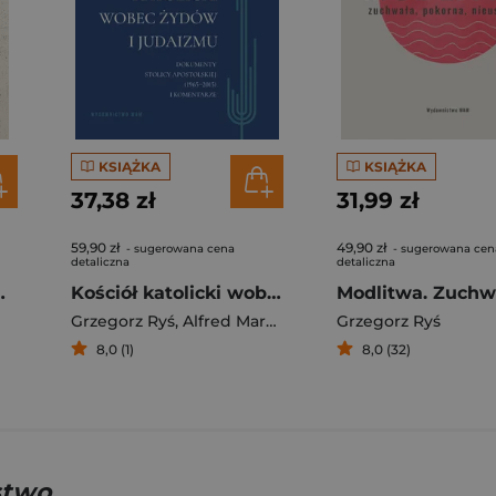
KSIĄŻKA
KSIĄŻKA
37,38 zł
31,99 zł
59,90 zł
49,90 zł
- sugerowana cena
- sugerowana cen
detaliczna
detaliczna
cce Homo
Kościół katolicki wobec Żydów i judaizmu. Dokumenty Stolicy Apostolskiej (1965–2015) i komentarze
Grzegorz Ryś
,
Alfred Marek Wierzbicki
Grzegorz Ryś
8,0 (1)
8,0 (32)
stwo