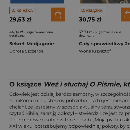
KSIĄŻKA
KSIĄŻKA
29,53 zł
30,75 zł
44,90 zł
37,90 zł
- sugerowana cena
- sugerowana cena
detaliczna
detaliczna
Sekret Medjugorie
Dorota Szczerba
Wons Krzysztof
O książce
Weź i słuchaj O Piśmie, k
Człowiek jest dzisiaj bardzo samotny, w szczególnoś
że nikomu nie jesteśmy potrzebni – a to jest niesam
chciani, że jesteśmy w sposób aktualny teraz stwarza
czytać Biblię, zaraz ją odłożył – stwierdził, że jest za
Potem mówił o sobie w ten sposób: „Moja pycha tak m
XXI wieku, potrzebujemy odpowiedniej pokory, by czyt