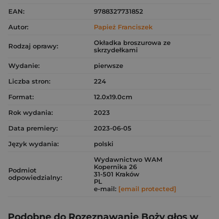
EAN:
9788327731852
Autor:
Papież Franciszek
Okładka broszurowa ze
Rodzaj oprawy:
skrzydełkami
Wydanie:
pierwsze
Liczba stron:
224
Format:
12.0x19.0cm
Rok wydania:
2023
Data premiery:
2023-06-05
Język wydania:
polski
Wydawnictwo WAM
Kopernika 26
Podmiot
31-501 Kraków
odpowiedzialny:
PL
e-mail:
[email protected]
Podobne do Rozeznawanie Boży głos w