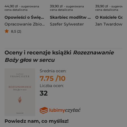
44,90 zł
39,90 zł
39,90 zł
- sugerowana
- sugerowana
- sugerowa
cena detaliczna
cena detaliczna
cena detaliczna
Opowieści o Świętym Franciszku i jego współbraciach
Skarbiec modlitw do Ducha Świętego wyd. 2026
Opracowanie Zbiorowe
Szefer Sylwester
Jan Twardowsk
8,5 (2)
Oceny i recenzje książki
Rozeznawanie
Boży głos w sercu
Średnia ocen:
7.75
/10
Liczba ocen:
32
Powiedz nam, co myślisz!