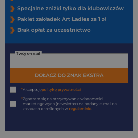
Specjalne zniżki tylko dla klubowiczów
Pakiet zakładek Art Ladies za 1 zł
Brak opłat za uczestnictwo
Twój e-mail
DOŁĄCZ DO ZNAK EKSTRA
*
Akceptuję
politykę prywatności
*
Zgadzam się na otrzymywanie wiadomości
marketingowych (newsletter) na podany
e-mail
na
zasadach określonych w
regulaminie
.