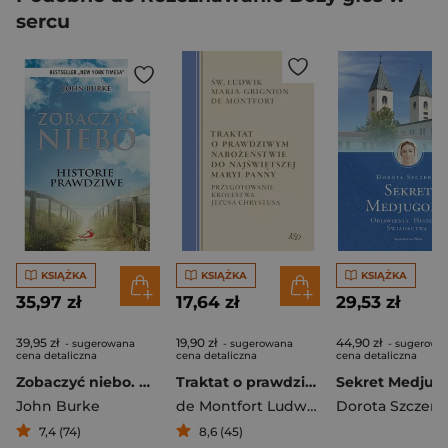
sercu
KSIĄŻKA
KSIĄŻKA
KSIĄŻKA
35,97 zł
17,64 zł
29,53 zł
39,95 zł
19,90 zł
44,90 zł
- sugerowana
- sugerowana
- sugerowa
cena detaliczna
cena detaliczna
cena detaliczna
Zobaczyć niebo. Historie prawdziwe
Traktat o prawdziwym nabożeństwie do Najświętszej Maryi Panny Przygotowanie Królestwa Jezusa Chrystusa
Sekret Medjugo
John Burke
de Montfort Ludwik Maria Grignon
Dorota Szczerb
7,4 (74)
8,6 (45)