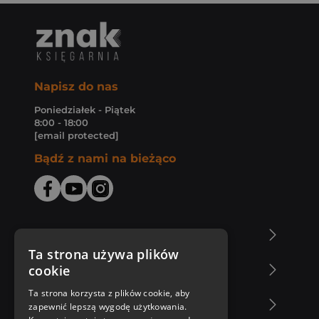
Napisz do nas
Poniedziałek - Piątek
8:00 - 18:00
[email protected]
Bądź z nami na bieżąco
O Księgarni Znak
Ta strona używa plików
cookie
Zakupy u nas
Ta strona korzysta z plików cookie, aby
Nasza oferta
zapewnić lepszą wygodę użytkowania.