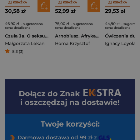
KSIĄŻKA
KSIĄŻKA
KSIĄŻKA
30,58 zł
52,99 zł
29,53 zł
46,90 zł
75,00 zł
44,90 zł
- sugerowana
- sugerowana
- sugerowa
cena detaliczna
cena detaliczna
cena detaliczna
Czuła Ja. O seksualności, emocjach i łagodności dla siebie
Arnobiusz. Afrykański orator
Małgorzata Lekan
Homa Krzysztof
Ignacy Loyola
8,3 (3)
Dołącz do
Znak
i oszczędzaj na dostawie!
Twoje korzyści:
Darmowa dostawa od 99 zł z