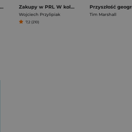
rowe wojny. Historia Hollywood pisana złotem, potem i łzami
Zakupy w PRL W kolejce po wszystko
Wojciech Przylipiak
Tim Marshall
7,2 (210)