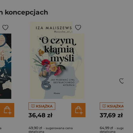
h koncepcjach
KSIĄŻKA
KSIĄŻKA
36,48 zł
37,69 zł
49,90 zł
64,99 zł
a
- sugerowana cena
- sugerowa
detaliczna
detaliczna