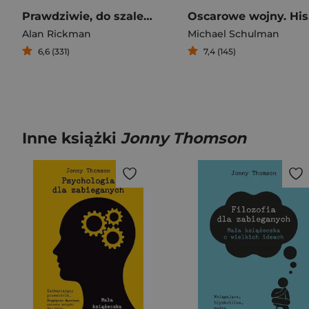
Prawdziwie, do szaleństwa. Dzienniki
Osca
Alan Rickman
Michael Schulman
6,6 (331)
7,4 (145)
Inne książki
Jonny Thomson