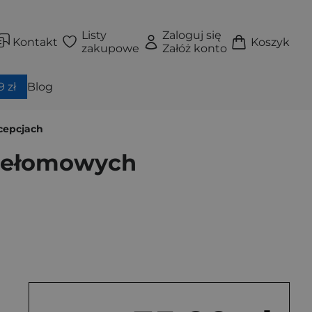
Listy
Zaloguj się
Kontakt
Koszyk
zakupowe
Załóż konto
 zł
Blog
cepcjach
rzełomowych