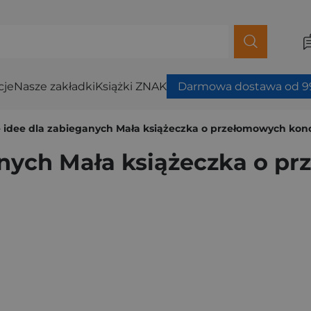
cje
Nasze zakładki
Książki ZNAK
Darmowa dostawa od 99
e idee dla zabieganych Mała książeczka o przełomowych kon
anych Mała książeczka o p