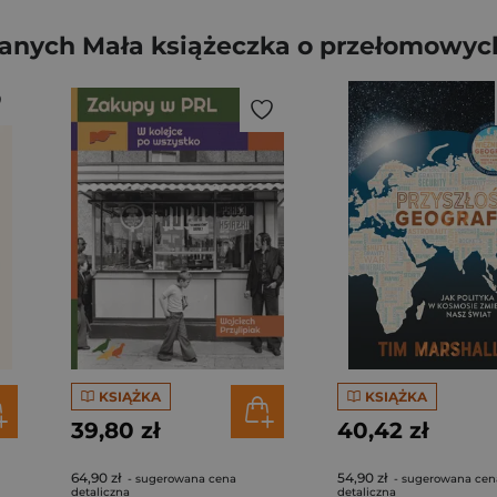
ganych Mała książeczka o przełomowyc
KSIĄŻKA
KSIĄŻKA
39,80 zł
40,42 zł
64,90 zł
54,90 zł
- sugerowana cena
- sugerowana cen
detaliczna
detaliczna