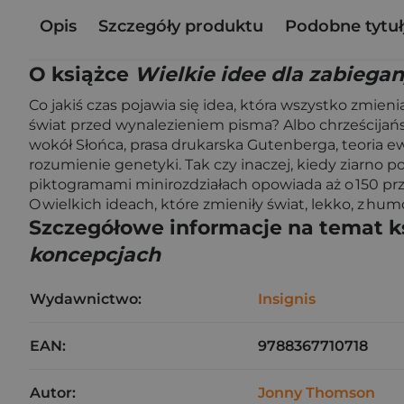
Opis
Szczegóły produktu
Podobne tytuł
O książce
Wielkie idee dla zabiega
Co jakiś czas pojawia się idea, która wszystko zmien
świat przed wynalezieniem pisma? Albo chrześcijań
wokół Słońca, prasa drukarska Gutenberga, teoria ew
rozumienie genetyki. Tak czy inaczej, kiedy ziarno p
piktogramami minirozdziałach opowiada aż o 150 prze
O wielkich ideach, które zmieniły świat, lekko, z hum
Szczegółowe informacje na temat k
koncepcjach
Wydawnictwo:
Insignis
EAN:
9788367710718
Autor:
Jonny Thomson