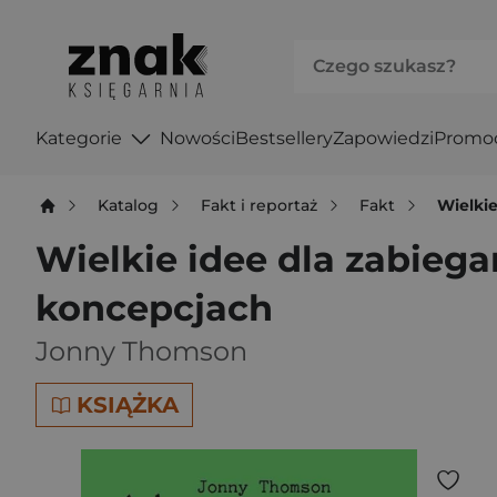
Kategorie
Nowości
Bestsellery
Zapowiedzi
Promo
Katalog
Fakt i reportaż
Fakt
Wielki
Wielkie idee dla zabieg
koncepcjach
Jonny Thomson
KSIĄŻKA