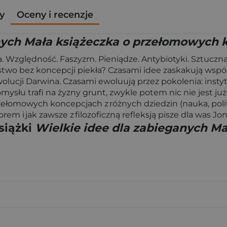
y
Oceny i recenzje
nych Mała książeczka o przełomowych 
ia. Względność. Faszyzm. Pieniądze. Antybiotyki. Sztuczn
stwo bez koncepcji piekła? Czasami idee zaskakują wspó
olucji Darwina. Czasami ewoluują przez pokolenia: insty
omysłu trafi na żyzny grunt, zwykle potem nic nie jest ju
łomowych koncepcjach z różnych dziedzin (nauka, polityk
orem i jak zawsze z filozoficzną refleksją pisze dla was 
siążki
Wielkie idee dla zabieganych M