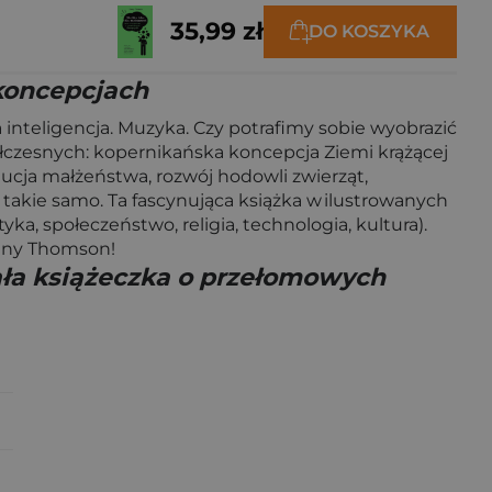
35,99 zł
DO KOSZYKA
koncepcjach
a inteligencja. Muzyka. Czy potrafimy sobie wyobrazić
łczesnych: kopernikańska koncepcja Ziemi krążącej
tucja małżeństwa, rozwój hodowli zwierząt,
ż takie samo. Ta fascynująca książka w ilustrowanych
a, społeczeństwo, religia, technologia, kultura).
Jonny Thomson!
ała książeczka o przełomowych