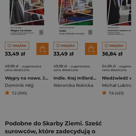
KSIĄŻKA
KSIĄŻKA
KSIĄŻKA
33,49 zł
33,49 zł
36,84 zł
49,99 zł
49,99 zł
54,99 zł
- sugerowana
- sugerowana
- sugerowa
cena detaliczna
cena detaliczna
cena detaliczna
Węgry na nowo. Jak Viktor Orbán zaprogramował narodową tożsamość
Indie. Kraj miliarda marzeń
Dominik Héjj
Weronika Rokicka
Michał Lubina
7,2 (300)
7,6 (423)
Podobne do Skarby Ziemi. Sześć
surowców, które zadecydują o