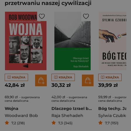
przetrwaniu naszej cywilizacji
KSIĄŻKA
KSIĄŻKA
KSIĄŻKA
42,84 zł
30,32 zł
39,99 zł
69,90 zł
42,00 zł
59,99 zł
- sugerowana
- sugerowana
- sugerowa
cena detaliczna
cena detaliczna
cena detaliczna
Wojna
Dlaczego Izrael boi się Palestyny?
Woodward Bob
Raja Shehadeh
Sylwia Czubko
7,2 (218)
7,3 (345)
7,7 (1151)