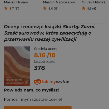
Masud Husain
Marcin Napiórkowski
Oliver Hilmes
8,7 (31)
8,0 (15)
9,5 (4)
Oceny i recenzje książki
Skarby Ziemi.
Sześć surowców, które zadecydują o
przetrwaniu naszej cywilizacji
Średnia ocen:
8.16
/10
Liczba ocen:
378
Powiedz nam, co myślisz!
Pomóż innym i zostaw ocenę!