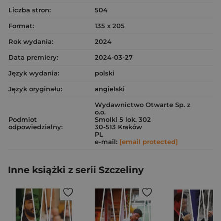
Liczba stron:
504
Format:
135 x 205
Rok wydania:
2024
Data premiery:
2024-03-27
Język wydania:
polski
Język oryginału:
angielski
Wydawnictwo Otwarte Sp. z
o.o.
Podmiot
Smolki 5 lok. 302
odpowiedzialny:
30-513 Kraków
PL
e-mail:
[email protected]
Inne książki z serii Szczeliny