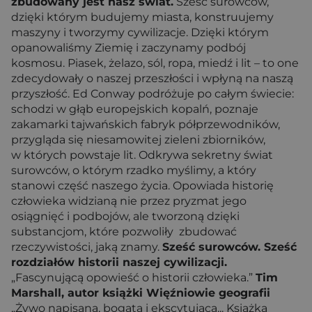
zbudowany jest nasz świat.
Sześć surowców,
dzięki którym budujemy miasta, konstruujemy
maszyny i tworzymy cywilizacje. Dzięki którym
opanowaliśmy Ziemię i zaczynamy podbój
kosmosu. Piasek, żelazo, sól, ropa, miedź i lit – to one
zdecydowały o naszej przeszłości i wpłyną na naszą
przyszłość. Ed Conway podróżuje po całym świecie:
schodzi w głąb europejskich kopalń, poznaje
zakamarki tajwańskich fabryk półprzewodników,
przygląda się niesamowitej zieleni zbiorników,
w których powstaje lit. Odkrywa sekretny świat
surowców, o którym rzadko myślimy, a który
stanowi część naszego życia. Opowiada historię
człowieka widzianą nie przez pryzmat jego
osiągnięć i podbojów, ale tworzoną dzięki
substancjom, które pozwoliły zbudować
rzeczywistości, jaką znamy.
Sześć surowców. Sześć
rozdziałów historii naszej cywilizacji.
„Fascynującą opowieść o historii człowieka.”
Tim
Marshall, autor książki Więźniowie geografii
„Żywo napisana, bogata i ekscytująca... Książka