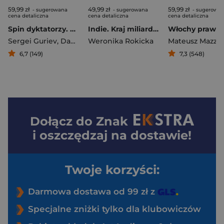
59,99 zł
49,99 zł
59,99 zł
- sugerowana
- sugerowana
- sugerowa
cena detaliczna
cena detaliczna
cena detaliczna
Spin dyktatorzy. Nowe oblicze tyranii w XXI wieku
Indie. Kraj miliarda marzeń
Sergei Guriev
,
Daniel Treisman
Weronika Rokicka
Mateusz Mazzin
6,7 (149)
7,3 (548)
Dołącz do
Znak
i oszczędzaj na dostawie!
Twoje korzyści:
Darmowa dostawa od 99 zł z
Specjalne zniżki tylko dla klubowiczów