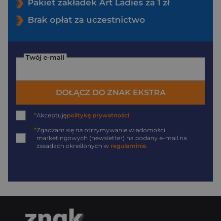
Pakiet zakładek Art Ladies za 1 zł
Brak opłat za uczestnictwo
Twój e-mail
DOŁĄCZ DO ZNAK EKSTRA
*
Akceptuję
politykę prywatności
*
Zgadzam się na otrzymywanie wiadomości
marketingowych (newsletter) na podany
e-mail
na
zasadach określonych w
regulaminie
.