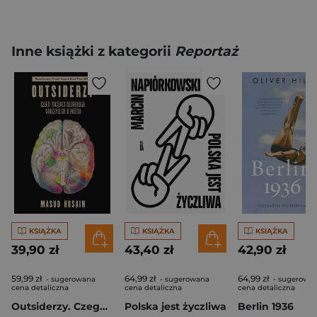
Inne książki z kategorii
Reportaż
KSIĄŻKA
KSIĄŻKA
KSIĄŻKA
39,90 zł
43,40 zł
42,90 zł
59,99 zł
64,99 zł
64,99 zł
- sugerowana
- sugerowana
- sugerowa
cena detaliczna
cena detaliczna
cena detaliczna
Outsiderzy. Czego pacjenci neurologa nauczyli go o mózgu
Polska jest życzliwa
Berlin 1936