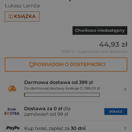
Łukasz Lamża
KSIĄŻKA
Chwilowo niedostępny
44,93 zł
59,90 zł
- sugerowana cena detaliczna
POWIADOM O DOSTĘPNOŚCI
Darmowa dostawa od 399 zł
Do darmowej dostawy brakuje Ci 399,00 zł
Dostawa za 0 zł
dla
DOŁĄCZ
zamówień od 99 zł
Kup teraz, zapłać za
30 dni