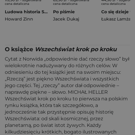
- sugerowana
- sugerowana
- sugerowa
cena detaliczna
cena detaliczna
cena detaliczna
Ludowa historia Stanów Zjednoczonych. Od roku 1492 do dziś wyd. 2
Po piśmie
Howard Zinn
Jacek Dukaj
Łukasz Lamża
O książce
Wszechświat krok po kroku
Cytat z Norwida „odpowiednie dać rzeczy słowo” był
wielokrotnie nadużywany do różnych celów. W
odniesieniu do tej książki jest na swoim miejscu:
„Rzeczą” jest piękno Wszechświata i wszystkich
jego części. Tej „rzeczy” autor dał odpowiednie –
naprawdę piękne – słowo. MICHAŁ HELLER
Wszechświat krok po kroku to pierwsza na polskim
rynku książka, która tak szczegółowo, a
jednocześnie tak przystępnie opisuję historię
Wszechświata: od skali kosmicznej, przez
planetarną, po świat istot żywych. Każdy
kilkudziesięciu krótkich, bogato ilustrowanych