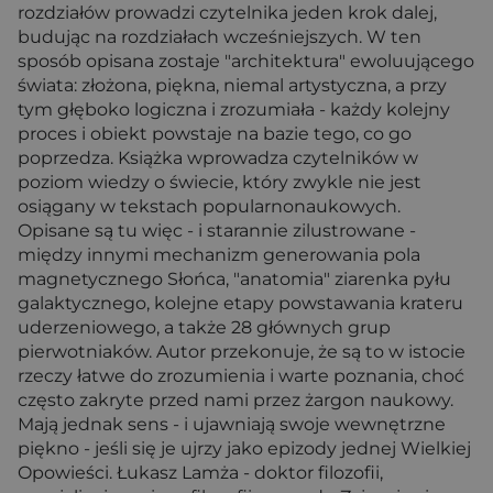
rozdziałów prowadzi czytelnika jeden krok dalej,
budując na rozdziałach wcześniejszych. W ten
sposób opisana zostaje "architektura" ewoluującego
świata: złożona, piękna, niemal artystyczna, a przy
tym głęboko logiczna i zrozumiała - każdy kolejny
proces i obiekt powstaje na bazie tego, co go
poprzedza. Książka wprowadza czytelników w
poziom wiedzy o świecie, który zwykle nie jest
osiągany w tekstach popularnonaukowych.
Opisane są tu więc - i starannie zilustrowane -
między innymi mechanizm generowania pola
magnetycznego Słońca, "anatomia" ziarenka pyłu
galaktycznego, kolejne etapy powstawania krateru
uderzeniowego, a także 28 głównych grup
pierwotniaków. Autor przekonuje, że są to w istocie
rzeczy łatwe do zrozumienia i warte poznania, choć
często zakryte przed nami przez żargon naukowy.
Mają jednak sens - i ujawniają swoje wewnętrzne
piękno - jeśli się je ujrzy jako epizody jednej Wielkiej
Opowieści. Łukasz Lamża - doktor filozofii,