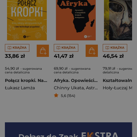
KSIĄŻKA
KSIĄŻKA
KSIĄŻKA
33,86 zł
41,47 zł
46,54 zł
54,90 zł
69,90 zł
79,91 zł
- sugerowana
- sugerowana
- sugerowan
cena detaliczna
cena detaliczna
detaliczna
Połącz kropki. Nanoboty medyczne, drony zabójcy, odczytywanie myśli i inne technologie przyszłości
Afryka. Opowieści o wszystkich krajach kontynentu
Łukasz Lamża
Chinny Ukata
,
Astrid Madimba
5,6 (154)
Dołącz do
Znak