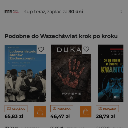
Kup teraz, zapłać za
30 dni
Podobne do Wszechświat krok po kroku
KSIĄŻKA
KSIĄŻKA
KSIĄŻKA
65,83 zł
46,47 zł
28,79 zł
119,90 zł
69,90 zł
44,90 zł