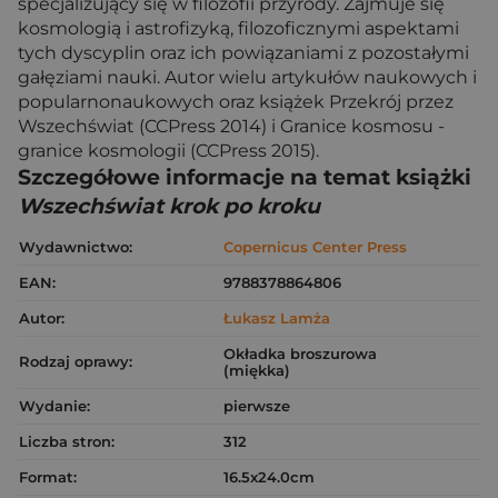
specjalizujący się w filozofii przyrody. Zajmuje się
kosmologią i astrofizyką, filozoficznymi aspektami
tych dyscyplin oraz ich powiązaniami z pozostałymi
gałęziami nauki. Autor wielu artykułów naukowych i
popularnonaukowych oraz książek Przekrój przez
Wszechświat (CCPress 2014) i Granice kosmosu -
granice kosmologii (CCPress 2015).
Szczegółowe informacje na temat książki
Wszechświat krok po kroku
Wydawnictwo:
Copernicus Center Press
EAN:
9788378864806
Autor:
Łukasz Lamża
Okładka broszurowa
Rodzaj oprawy:
(miękka)
Wydanie:
pierwsze
Liczba stron:
312
Format:
16.5x24.0cm