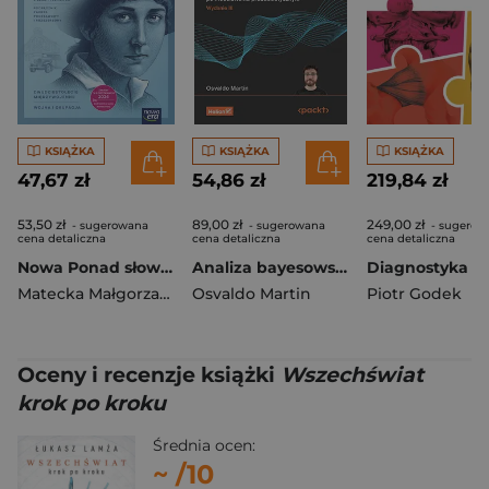
KSIĄŻKA
KSIĄŻKA
KSIĄŻKA
47,67 zł
54,86 zł
219,84 zł
53,50 zł
89,00 zł
249,00 zł
- sugerowana
- sugerowana
- sugerow
cena detaliczna
cena detaliczna
cena detaliczna
Nowa Ponad słowami Język polski podręcznik 3 część 2 liceum i technikum zakres podstawowy i rozszerzony EDYCJA 2026
Analiza bayesowska w Pythonie. Praktyczny przewodnik po modelowaniu probabilistycznym wyd. 3
Matecka Małgorzata
,
Równy Anna
Osvaldo Martin
Piotr Godek
Oceny i recenzje książki
Wszechświat
krok po kroku
Średnia ocen:
~
/10