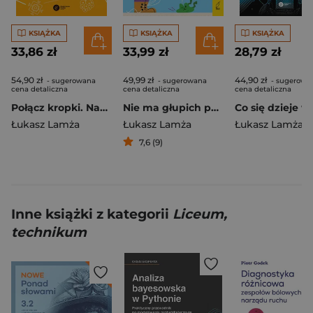
KSIĄŻKA
KSIĄŻKA
KSIĄŻKA
33,86 zł
33,99 zł
28,79 zł
54,90 zł
49,99 zł
44,90 zł
- sugerowana
- sugerowana
- sugerowa
cena detaliczna
cena detaliczna
cena detaliczna
Połącz kropki. Nanoboty medyczne, drony zabójcy, odczytywanie myśli i inne technologie przyszłości
Nie ma głupich pytań!
Łukasz Lamża
Łukasz Lamża
Łukasz Lamża
7,6 (9)
Inne książki z kategorii
Liceum,
technikum