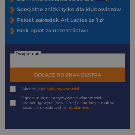
Specjalne zniżki tylko dla klubowiczów
Pakiet zakładek Art Ladies za 1 zł
Brak opłat za uczestnictwo
Twój e-mail
DOŁĄCZ DO ZNAK EKSTRA
*
Akceptuję
politykę prywatności
*
Zgadzam się na otrzymywanie wiadomości
marketingowych (newsletter) na podany
e-mail
na
zasadach określonych w
regulaminie
.