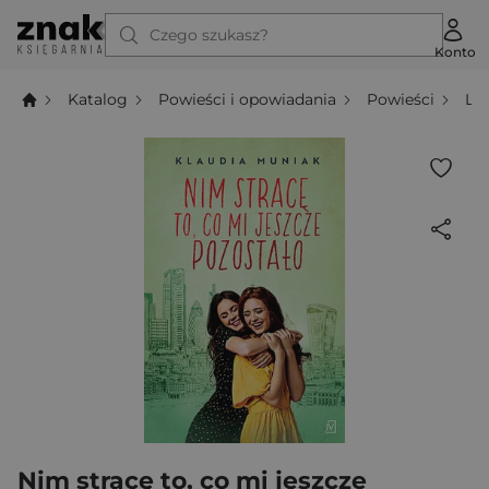
Czego szukasz?
Konto
Katalog
Powieści i opowiadania
Powieści
Li
Nim stracę to, co mi jeszcze