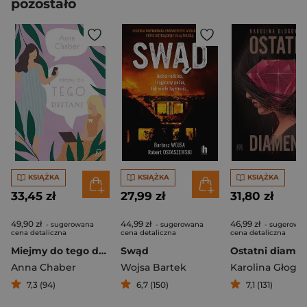
pozostało
KSIĄŻKA
KSIĄŻKA
KSIĄŻKA
33,45 zł
27,99 zł
31,80 zł
49,90 zł
44,99 zł
46,99 zł
- sugerowana
- sugerowana
- sugerowa
cena detaliczna
cena detaliczna
cena detaliczna
Miejmy do tego dystans
Swąd
Ostatni diame
Anna Chaber
Wojsa Bartek
Karolina Głogo
7,3 (94)
6,7 (150)
7,1 (131)