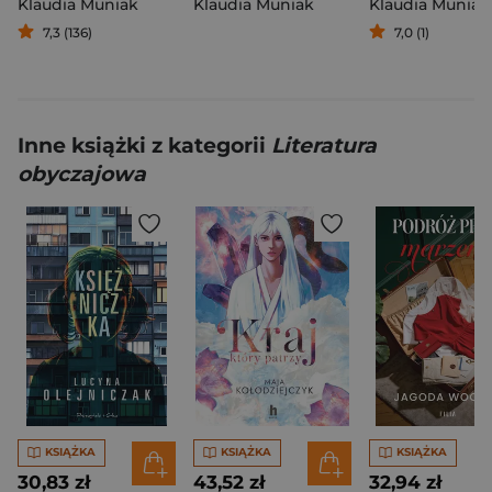
Klaudia Muniak
Klaudia Muniak
Klaudia Muniak
7,3 (136)
7,0 (1)
Inne książki z kategorii
Literatura
obyczajowa
KSIĄŻKA
KSIĄŻKA
KSIĄŻKA
30,83 zł
43,52 zł
32,94 zł