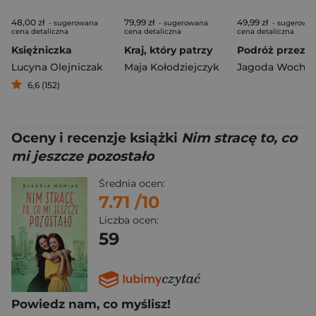
48,00 zł
79,99 zł
49,99 zł
- sugerowana
- sugerowana
- sugerowa
cena detaliczna
cena detaliczna
cena detaliczna
Księżniczka
Kraj, który patrzy
Lucyna Olejniczak
Maja Kołodziejczyk
Jagoda Wochli
6,6 (152)
Oceny i recenzje książki
Nim stracę to, co
mi jeszcze pozostało
Średnia ocen:
7.71
/10
Liczba ocen:
59
Powiedz nam, co myślisz!