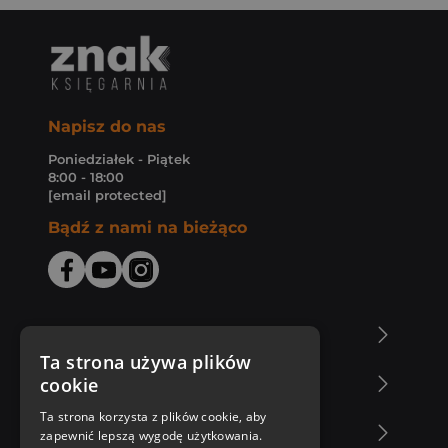
Napisz do nas
Poniedziałek - Piątek
8:00 - 18:00
[email protected]
Bądź z nami na bieżąco
O Księgarni Znak
Ta strona używa plików
cookie
Zakupy u nas
Ta strona korzysta z plików cookie, aby
Nasza oferta
zapewnić lepszą wygodę użytkowania.