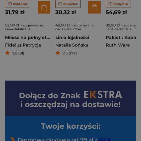
KSIĄŻKA
KSIĄŻKA
KSIĄŻKA
31,79 zł
30,32 zł
54,69 zł
52,90 zł
49,90 zł
99,90 zł
- sugerowana
- sugerowana
- sugerowa
cena detaliczna
cena detaliczna
cena detaliczna
Miłość na pełny etat
Linia lojalności
Fidelus Patrycja
Natalia Sońska
Ruth Ware
7,9 (91)
7,5 (177)
Dołącz do
Znak
i oszczędzaj na dostawie!
Twoje korzyści:
Darmowa dostawa od 99 zł z