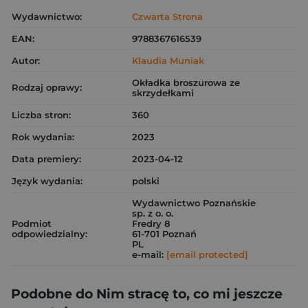
Wydawnictwo:
Czwarta Strona
EAN:
9788367616539
Autor:
Klaudia Muniak
Okładka broszurowa ze
Rodzaj oprawy:
skrzydełkami
Liczba stron:
360
Rok wydania:
2023
Data premiery:
2023-04-12
Język wydania:
polski
Wydawnictwo Poznańskie
sp. z o. o.
Podmiot
Fredry 8
odpowiedzialny:
61-701 Poznań
PL
e-mail:
[email protected]
Podobne do Nim stracę to, co mi jeszcze