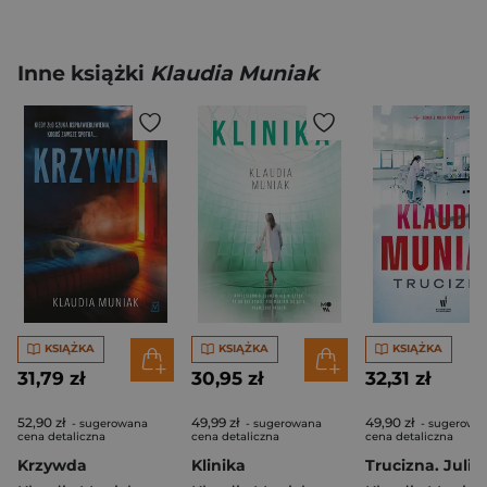
Inne książki
Klaudia Muniak
KSIĄŻKA
KSIĄŻKA
KSIĄŻKA
31,79 zł
30,95 zł
32,31 zł
52,90 zł
49,99 zł
49,90 zł
- sugerowana
- sugerowana
- sugerowa
cena detaliczna
cena detaliczna
cena detaliczna
Krzywda
Klinika