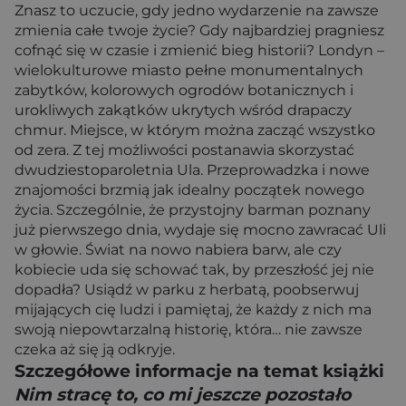
Znasz to uczucie, gdy jedno wydarzenie na zawsze
zmienia całe twoje życie? Gdy najbardziej pragniesz
cofnąć się w czasie i zmienić bieg historii? Londyn –
wielokulturowe miasto pełne monumentalnych
zabytków, kolorowych ogrodów botanicznych i
urokliwych zakątków ukrytych wśród drapaczy
chmur. Miejsce, w którym można zacząć wszystko
od zera. Z tej możliwości postanawia skorzystać
dwudziestoparoletnia Ula. Przeprowadzka i nowe
znajomości brzmią jak idealny początek nowego
życia. Szczególnie, że przystojny barman poznany
już pierwszego dnia, wydaje się mocno zawracać Uli
w głowie. Świat na nowo nabiera barw, ale czy
kobiecie uda się schować tak, by przeszłość jej nie
dopadła? Usiądź w parku z herbatą, poobserwuj
mijających cię ludzi i pamiętaj, że każdy z nich ma
swoją niepowtarzalną historię, która… nie zawsze
czeka aż się ją odkryje.
Szczegółowe informacje na temat książki
Nim stracę to, co mi jeszcze pozostało