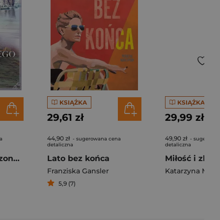
KSIĄŻKA
KSIĄŻKA
29,61 zł
29,99 zł
44,90 zł
49,90 zł
a
- sugerowana cena
- sugerowa
detaliczna
detaliczna
Chłopiec z odrodzonego miasta. Gdańska opowieść, Tom 2
Lato bez końca
Franziska Gansler
Katarzyna Malu
5,9 (7)