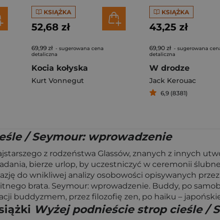
KSIĄŻKA
KSIĄŻKA
52,68 zł
43,25 zł
69,99 zł
69,90 zł
- sugerowana cena
- sugerowana cen
detaliczna
detaliczna
Kocia kołyska
W drodze
Kurt Vonnegut
Jack Kerouac
6,9 (8381)
ieśle / Seymour: wprowadzenie
tarszego z rodzeństwa Glassów, znanych z innych utwor
wiadania, bierze urlop, by uczestniczyć w ceremonii ślub
azję do wnikliwej analizy osobowości opisywanych przez 
ybitnego brata. Seymour: wprowadzenie. Buddy, po samobó
cji buddyzmem, przez filozofię zen, po haiku – japoński
siążki
Wyżej podnieście strop cieśle 