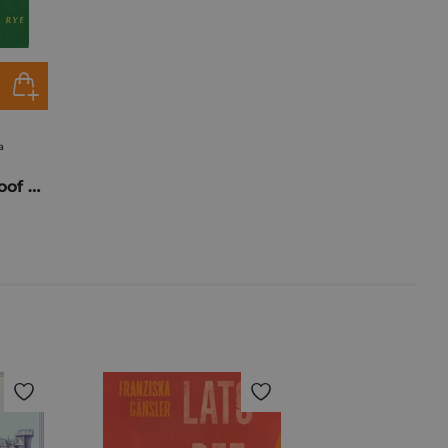
a
Raise High the Roof Beam Carpe