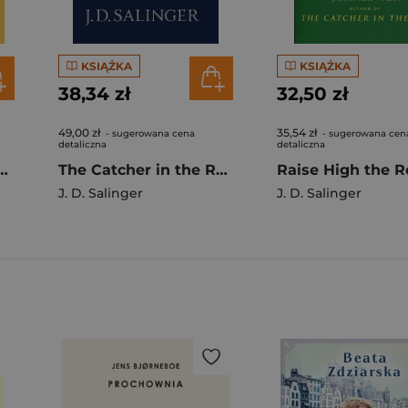
KSIĄŻKA
KSIĄŻKA
38,34 zł
32,50 zł
49,00 zł
35,54 zł
- sugerowana cena
- sugerowana cen
detaliczna
detaliczna
zbożu (wydanie jubileuszowe)
The Catcher in the Rye wer. angielska
J. D. Salinger
J. D. Salinger