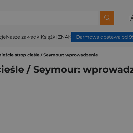
cje
Nasze zakładki
Książki ZNAK
Darmowa dostawa od 99
ieście strop cieśle / Seymour: wprowadzenie
cieśle / Seymour: wprowad