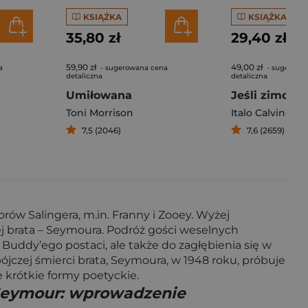
KSIĄŻKA
KSIĄŻKA
35,80 zł
29,40 zł
59,90 zł
49,00 zł
a
- sugerowana cena
- sugerowa
detaliczna
detaliczna
Umiłowana
Toni Morrison
Italo Calvino
7,5 (2046)
7,6 (2659)
ów Salingera, m.in. Franny i Zooey. Wyżej
nej brata – Seymoura. Podróż gości weselnych
Buddy’ego postaci, ale także do zagłębienia się w
jczej śmierci brata, Seymoura, w 1948 roku, próbuje
e krótkie formy poetyckie.
/ Seymour: wprowadzenie