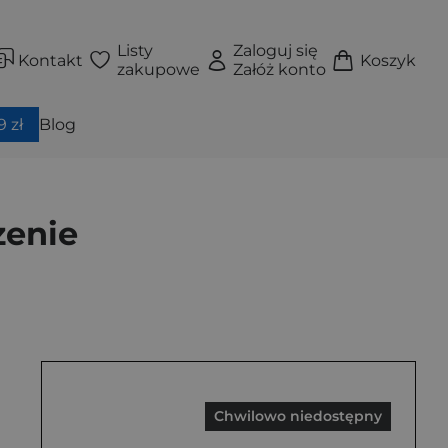
Listy
Zaloguj się
Kontakt
Koszyk
zakupowe
Załóż konto
 zł
Blog
zenie
Chwilowo niedostępny