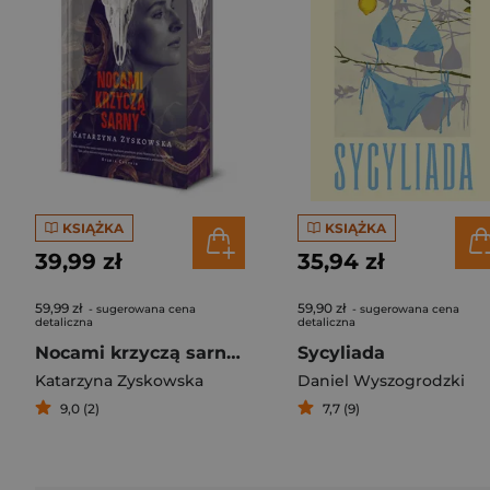
KSIĄŻKA
KSIĄŻKA
39,99 zł
35,94 zł
59,99 zł
59,90 zł
- sugerowana cena
- sugerowana cena
detaliczna
detaliczna
Nocami krzyczą sarny (wyd. 2026, barwione brzegi)
Sycyliada
Katarzyna Zyskowska
Daniel Wyszogrodzki
9,0 (2)
7,7 (9)