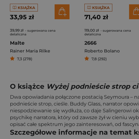
KSIĄŻKA
KSIĄŻKA
33,95 zł
71,40 zł
39,99 zł
119,00 zł
- sugerowana cena
- sugerowana cena
detaliczna
detaliczna
Malte
2666
Rainer Maria Rilke
Roberto Bolano
7,3 (278)
7,8 (292)
O książce
Wyżej podnieście strop c
Dwa opowiadania połączone postacią Seymoura – najs
podnieście strop, cieśle. Buddy Glass, narrator opo
niespodziewanie się wydłuża, co daje Salingerowi ok
psychikę narratora, który od zawsze żył w cieniu w
opisać całe spektrum jego zainteresowań, od fascyna
Szczegółowe informacje na temat k