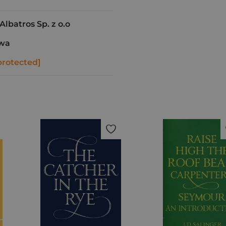
batros Sp. z o.o
awa
protected]