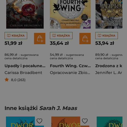
KSIĄŻKA
KSIĄŻKA
KSIĄŻKA
51,99 zł
35,64 zł
53,94 zł
86,99 zł
54,99 zł
89,90 zł
- sugerowana
- sugerowana
- sugerowa
cena detaliczna
cena detaliczna
cena detaliczna
Upadły i pocałunek mroku
Fourth Wing. Czwarte Skrzydło: Oficjalna kolorowanka z naklejkami
Carissa Broadbent
Opracowanie Zbiorowe
8,0 (263)
Inne książki
Sarah J. Maas