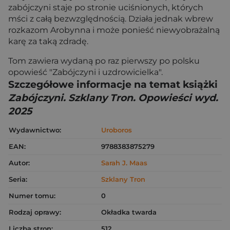
zabójczyni staje po stronie uciśnionych, których
mści z całą bezwzględnością. Działa jednak wbrew
rozkazom Arobynna i może ponieść niewyobrażalną
karę za taką zdradę.
Tom zawiera wydaną po raz pierwszy po polsku
opowieść "Zabójczyni i uzdrowicielka".
Szczegółowe informacje na temat książki
Zabójczyni. Szklany Tron. Opowieści wyd.
2025
Wydawnictwo:
Uroboros
EAN:
9788383875279
Autor:
Sarah J. Maas
Seria:
Szklany Tron
Numer tomu:
0
Rodzaj oprawy:
Okładka twarda
Liczba stron:
512