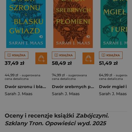
KSIĄŻKA
KSIĄŻKA
KSIĄŻKA
37,49 zł
58,49 zł
51,49 zł
44,99 zł
74,99 zł
64,99 zł
- sugerowana
- sugerowana
- sugerowa
cena detaliczna
cena detaliczna
cena detaliczna
Dwór szronu i blasku gwiazd. Dwór cierni i róż. Tom 4 wyd. 2026
Dwór srebrnych płomieni. Dwór cierni i róż. Tom 5 wyd. 2026
Sarah J. Maas
Sarah J. Maas
Sarah J. Maas
Oceny i recenzje książki
Zabójczyni.
Szklany Tron. Opowieści wyd. 2025