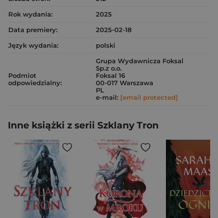
Rok wydania:
2025
Data premiery:
2025-02-18
Język wydania:
polski
Grupa Wydawnicza Foksal
Sp.z o.o.
Podmiot
Foksal 16
odpowiedzialny:
00-017 Warszawa
PL
e-mail:
[email protected]
Inne książki z serii Szklany Tron