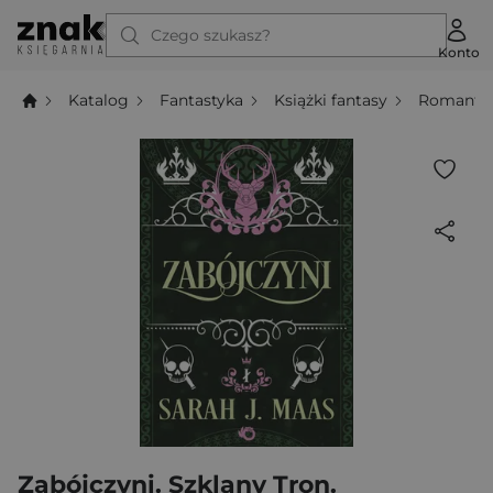
Czego szukasz?
Konto
Katalog
Fantastyka
Książki fantasy
Romanta
Zabójczyni. Szklany Tron.