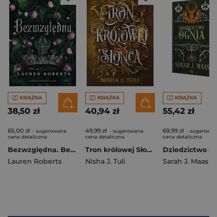
KSIĄŻKA
KSIĄŻKA
KSIĄŻKA
38,50 zł
40,94 zł
55,42 zł
65,00 zł
49,99 zł
69,99 zł
- sugerowana
- sugerowana
- sugerowa
cena detaliczna
cena detaliczna
cena detaliczna
Bezwzględna. Bezsilna. Tom 3 wyd. 2025
Tron królowej Słońca. Artefakty Uranosa. Tom 1
Lauren Roberts
Nisha J. Tuli
Sarah J. Maas