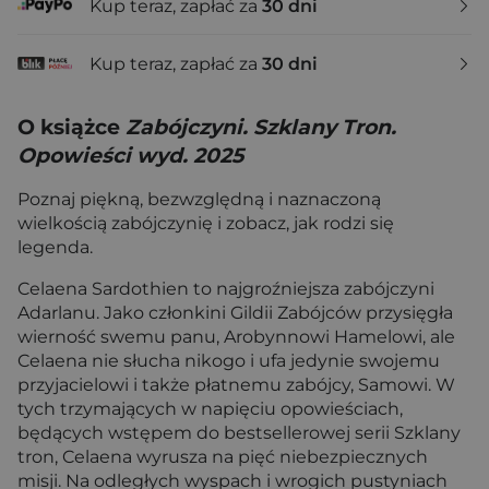
Kup teraz, zapłać za
30 dni
Kup teraz, zapłać za
30 dni
O książce
Zabójczyni. Szklany Tron.
Opowieści wyd. 2025
Poznaj piękną, bezwzględną i naznaczoną
wielkością zabójczynię i zobacz, jak rodzi się
legenda.
Celaena Sardothien to najgroźniejsza zabójczyni
Adarlanu. Jako członkini Gildii Zabójców przysięgła
wierność swemu panu, Arobynnowi Hamelowi, ale
Celaena nie słucha nikogo i ufa jedynie swojemu
przyjacielowi i także płatnemu zabójcy, Samowi. W
tych trzymających w napięciu opowieściach,
będących wstępem do bestsellerowej serii Szklany
tron, Celaena wyrusza na pięć niebezpiecznych
misji. Na odległych wyspach i wrogich pustyniach