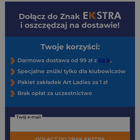
Dołącz do
Znak
i oszczędzaj na dostawie!
Twoje korzyści:
Darmowa dostawa od 99 zł z
Specjalne zniżki tylko dla klubowiczów
Pakiet zakładek Art Ladies za 1 zł
Brak opłat za uczestnictwo
Twój e-mail
DOŁĄCZ DO ZNAK EKSTRA