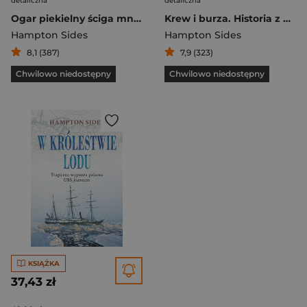
detaliczna
detaliczna
Ogar piekielny ściga mnie Zamach na Martina Luthera Kinga i wielka obława na jego zabójcę
Krew i burza. Historia z Dzikiego Zachodu
Hampton Sides
Hampton Sides
8,1 (387)
7,9 (323)
Chwilowo niedostępny
Chwilowo niedostępny
KSIĄŻKA
37,43 zł