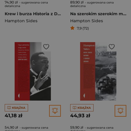
74,90 zł
89,90 zł
- sugerowana cena
- sugerowana cena
detaliczna
detaliczna
Krew i burza Historia z Dzikiego Zachodu
Na szerokim szerokim morzu. Ostatnia wyprawa kapitana Cooka
Hampton Sides
Hampton Sides
7,9 (72)
KSIĄŻKA
KSIĄŻKA
41,18 zł
44,93 zł
54,90 zł
59,90 zł
- sugerowana cena
- sugerowana cena