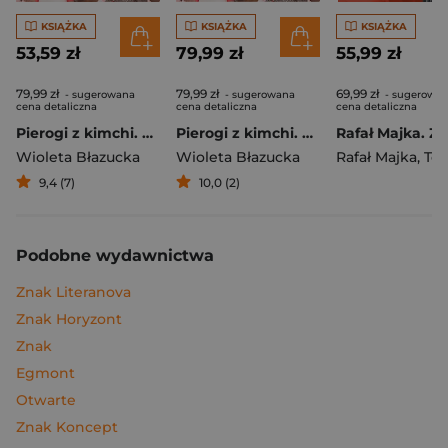
KSIĄŻKA
KSIĄŻKA
KSIĄŻKA
53,59 zł
79,99 zł
55,99 zł
79,99 zł
79,99 zł
69,99 zł
- sugerowana
- sugerowana
- sugerowa
cena detaliczna
cena detaliczna
cena detaliczna
Pierogi z kimchi. Moje ulubione azjatyckie przepisy
Pierogi z kimchi. Moje ulubione azjatyckie przepisy - książka z autografem
Wioleta Błazucka
Wioleta Błazucka
Rafał Majka
,
Tomasz 
9,4 (7)
10,0 (2)
Podobne wydawnictwa
Znak Literanova
Znak Horyzont
Znak
Egmont
Otwarte
Znak Koncept