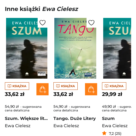
Inne książki
Ewa Cielesz
KSIĄŻKA
KSIĄŻKA
KSIĄŻKA
33,62 zł
33,62 zł
29,99 zł
54,90 zł
54,90 zł
49,90 zł
- sugerowana
- sugerowana
- sugerowa
cena detaliczna
cena detaliczna
cena detaliczna
Szum. Większe litery
Tango. Duże Litery
Szum
Ewa Cielesz
Ewa Cielesz
Ewa Cielesz
7,2 (25)