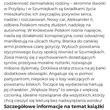
codzienność ziemiańskiej rodziny – skromne dworki
w Przylipiu i w Szumiejkach są świadkami życia
mieszkańców, ich zwyczajów, porywów serca,
nadziei i rozczarowań. Nowy car, Aleksander II,
odbiera Polakom resztę złudzeń, nadzieję na
autonomię. W Królestwie Polskim rośnie napięcie,
nasila się działalność konspiracyjna, coraz odważniej
manifestują na ulicach tłumy. Branka do carskiej
armii przelewa czarę goryczy. Wybuch powstania
styczniowego burzy spokój również w Szumiejkach.
Zosia mierzy się z wychowaniem dorastających
synów, przeżywa moralne rozterki, rozwiązuje
miłosne dylematy. Dotkliwa strata zrzuca na jej barki
dodatkowe obowiązki. Angażuje się w pomoc
partyzantom, niepokoi się o losy walczących w
powstaniu bliskich. Toczące się wydarzenia hartują
jej charakter. „Większe litery” to wersja z większą
czcionką. Idealne rozwiązanie dla wszystkich, którzy
chcą cieszyć się lekturą bez nadwyrężania wzroku!
Szczegółowe informacje na temat książki