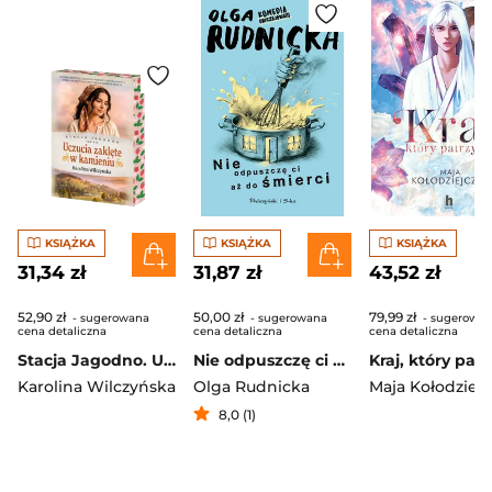
KSIĄŻKA
KSIĄŻKA
KSIĄŻKA
31,34 zł
31,87 zł
43,52 zł
52,90 zł
50,00 zł
79,99 zł
- sugerowana
- sugerowana
- sugerowa
cena detaliczna
cena detaliczna
cena detaliczna
Stacja Jagodno. Uczucia zaklęte w kamieniu (ilustrowane brzegi)
Nie odpuszczę ci aż do śmierci
Kraj, który patr
Karolina Wilczyńska
Olga Rudnicka
Maja Kołodziej
8,0 (1)