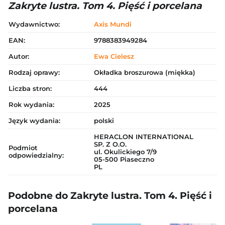
Zakryte lustra. Tom 4. Pięść i porcelana
Wydawnictwo:
Axis Mundi
EAN:
9788383949284
Autor:
Ewa Cielesz
Rodzaj oprawy:
Okładka broszurowa (miękka)
Liczba stron:
444
Rok wydania:
2025
Język wydania:
polski
HERACLON INTERNATIONAL
SP. Z O.O.
Podmiot
ul. Okulickiego 7/9
odpowiedzialny:
05-500 Piaseczno
PL
Podobne do Zakryte lustra. Tom 4. Pięść i
porcelana