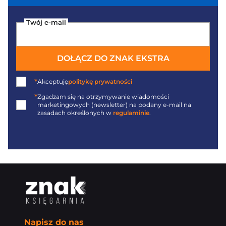
Twój e-mail
DOŁĄCZ DO ZNAK EKSTRA
*
Akceptuję
politykę prywatności
*
Zgadzam się na otrzymywanie wiadomości
marketingowych (newsletter) na podany
e-mail
na
zasadach określonych w
regulaminie
.
Napisz do nas