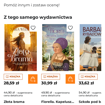
Pomóż innym i zostaw ocenę!
Z tego samego wydawnictwa
KSIĄŻKA
KSIĄŻKA
KSIĄŻKA
28,59 zł
30,99 zł
33,62 zł
44,90 zł
49,90 zł
54,90 zł
- sugerowana
- sugerowana
- sugerowa
cena detaliczna
cena detaliczna
cena detaliczna
Złota brama
Fiorella. Kapeluszniczka królowej Bony. Bona. Królowa z rodu Sforzów. Tom 6