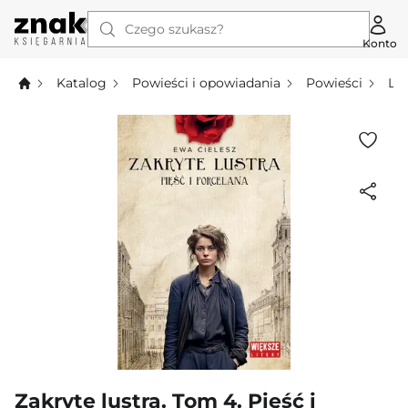
Czego szukasz?
Konto
Katalog
Powieści i opowiadania
Powieści
Li
Zakryte lustra. Tom 4. Pięść i