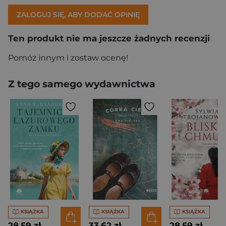
ZALOGUJ SIĘ, ABY DODAĆ OPINIĘ
Ten produkt nie ma jeszcze żadnych recenzji
Pomóż innym i zostaw ocenę!
Z tego samego wydawnictwa
KSIĄŻKA
KSIĄŻKA
KSIĄŻKA
28,59 zł
33,62 zł
28,59 zł