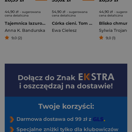
44,90 zł
54,90 zł
44,90 zł
- sugerowana
- sugerowana
- sugerowa
cena detaliczna
cena detaliczna
cena detaliczna
Tajemnica lazurowego zamku. Nad Sekwaną. Tom 2
Córka cieni. Tom 2. Obce matki (Duże Litery)
Anna K. Bandurska
Ewa Cielesz
Sylwia Trojano
9,0 (2)
9,0 (1)
Dołącz do
Znak
i oszczędzaj na dostawie!
Twoje korzyści:
Darmowa dostawa od 99 zł z
Specjalne zniżki tylko dla klubowiczów