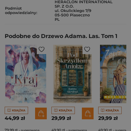
HERACLON INTERNATIONAL
SP. Z O.O.
Podmiot
ul. Okulickiego 7/9
odpowiedzialny:
05-500 Piaseczno
PL
Podobne do Drzewo Adama. Las. Tom 1
KSIĄŻKA
KSIĄŻKA
KSIĄŻKA
44,99 zł
29,99 zł
29,99 zł
79,99 zł
49,90 zł
49,90 zł
- sugerowana
- sugerowana
- sugerowa