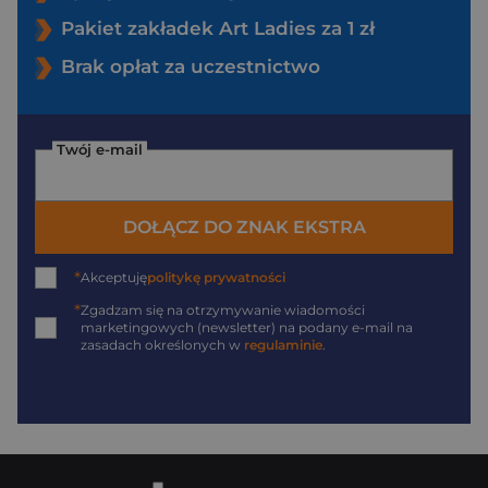
Pakiet zakładek Art Ladies za 1 zł
Brak opłat za uczestnictwo
Twój e-mail
DOŁĄCZ DO ZNAK EKSTRA
*
Akceptuję
politykę prywatności
*
Zgadzam się na otrzymywanie wiadomości
marketingowych (newsletter) na podany
e-mail
na
zasadach określonych w
regulaminie
.