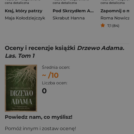
cena detaliczna
cena detaliczna
cena detaliczna
Kraj, który patrzy
Pod Skrzydłem Anioła
Zapomnij o mn
Maja Kołodziejczyk
Skrabut Hanna
Roma Nowicz
7,1 (84)
Oceny i recenzje książki
Drzewo Adama.
Las. Tom 1
Średnia ocen:
~
/10
Liczba ocen:
0
Powiedz nam, co myślisz!
Pomóż innym i zostaw ocenę!