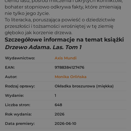
cieniu lasu, pośród milczenia i ukrytych konfliktów,
bohater stopniowo odkrywa fakty, które zmieniają
nie tylko jego życie.
To literacka, poruszająca powieść o dziedzictwie
przeszłości i tożsamości wrośniętej w tę ziemię
głęboko jak korzenie drzewa.
Szczegółowe informacje na temat książki
Drzewo Adama. Las. Tom 1
Wydawnictwo:
Axis Mundi
EAN:
9788384127476
Autor:
Monika Orlińska
Rodzaj oprawy:
Okładka broszurowa (miękka)
Wydanie:
1
Liczba stron:
648
Rok wydania:
2026
Data premiery:
2026-06-10