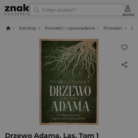
Czego szukasz?
Konto
Katalog
Powieści i opowiadania
Powieści
Li
Drzewo Adama. Las. Tom 1