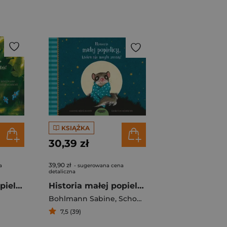
KSIĄŻKA
30,39 zł
39,90 zł
a
- sugerowana cena
detaliczna
Historia małej popielicy, która nie chciała się obudzić
Historia małej popielicy która nie mogła zasnąć
Bohlmann Sabine
,
Schoene Kerstin
7,5 (39)