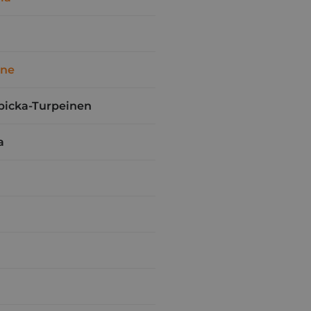
ine
bicka-Turpeinen
a