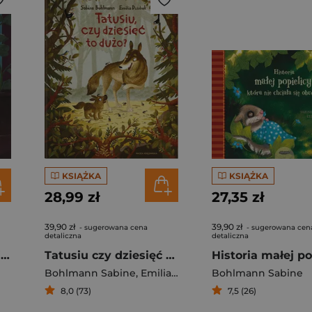
KSIĄŻKA
KSIĄŻKA
28,99 zł
27,35 zł
39,90 zł
39,90 zł
- sugerowana cena
- sugerowana cen
detaliczna
detaliczna
Mamusiu, jak wielki jest świat?
Tatusiu czy dziesięć to dużo?
Bohlmann Sabine
,
Emilia Dziubak
Bohlmann Sabine
8,0 (73)
7,5 (26)