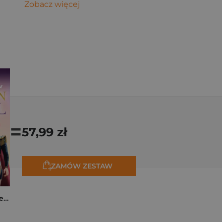
Zobacz więcej
=
57,99 zł
ZAMÓW ZESTAW
K-popowe łowczynie demonów. Mój golden journal. Oficjalny dziennik