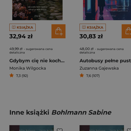
KSIĄŻKA
KSIĄŻKA
32,94 zł
30,83 zł
49,99 zł
48,00 zł
- sugerowana cena
- sugerowana cena
detaliczna
detaliczna
Gdybym cię nie kochała
Monika Wilgocka
Zuzanna Gajewska
7,3 (92)
7,6 (107)
Inne książki
Bohlmann Sabine