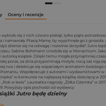
y
Oceny i recenzje
 wykluło się z nich czworo piskląt, tylko piąte potrzebo
klaka i namawiały Ptasią Mamę, by wypchnęła go z gniazd
dyś zbierze się na odwagę i rozwinie skrzydła? Jutro będ
 czasu. Sabine Bohlmann Urodziła się w Monachium. Jako 
ą i autorką książek. Dzięki temu mogła przynajmniej czasa
ażdej porze, za dnia przypominają motyle, nocą zaś roją się
iej nos i delektuje się wspaniałym aromatem świeżego dr
Poznaniu. Współpracuje z autorami i wydawnictwami w Pol
Kropka” w konkursie na najlepszą książkę dziecięcą w 20
ę „Rok w lesie”. Laureatka nagrody „Żółta Ciżemka” w 201
2019. Powyższy opis pochodzi od wydawcy
siążki
Jutro będę dzielny
ia