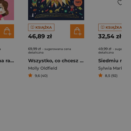
KSIĄŻKA
KSIĄŻKA
46,89 zł
32,54 zł
69,99 zł
49,99 zł
a
- sugerowana cena
- sugerowa
detaliczna
detaliczna
Mama i tata idą na randkę. Rodzina Pętelków
Wszystko, co chcesz wiedzieć. Genialne pytania i proste odpowiedzi na każdy dzień roku
Molly Oldfield
Sylwia Markiew
9,6 (40)
8,5 (92)