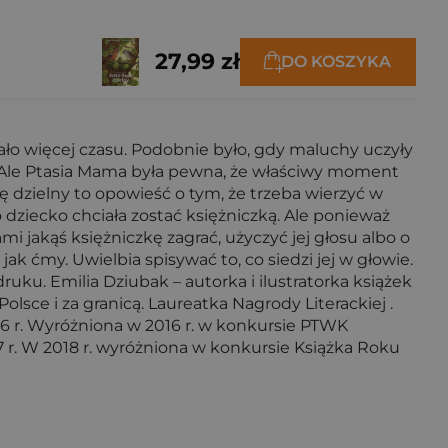
27,99 zł
DO KOSZYKA
wało więcej czasu. Podobnie było, gdy maluchy uczyły
a. Ale Ptasia Mama była pewna, że właściwy moment
ę dzielny to opowieść o tym, że trzeba wierzyć w
dziecko chciała zostać księżniczką. Ale ponieważ
mi jakąś księżniczkę zagrać, użyczyć jej głosu albo o
 jak ćmy. Uwielbia spisywać to, co siedzi jej w głowie.
uku. Emilia Dziubak – autorka i ilustratorka książek
sce i za granicą. Laureatka Nagrody Literackiej .
16 r. Wyróżniona w 2016 r. w konkursie PTWK
7 r. W 2018 r. wyróżniona w konkursie Książka Roku