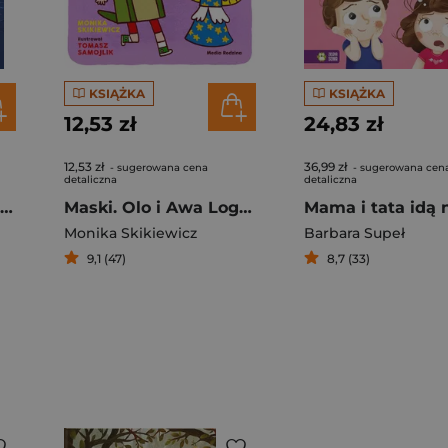
KSIĄŻKA
KSIĄŻKA
12,53 zł
24,83 zł
12,53 zł
36,99 zł
- sugerowana cena
- sugerowana cen
detaliczna
detaliczna
Autobusy pełne pustych miejsc
Maski. Olo i Awa Logopedyczna zabawa
Monika Skikiewicz
Barbara Supeł
9,1 (47)
8,7 (33)