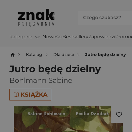
Kategorie
Nowości
Bestsellery
Zapowiedzi
Promo
Katalog
Dla dzieci
Jutro będę dzielny
Jutro będę dzielny
Bohlmann Sabine
KSIĄŻKA