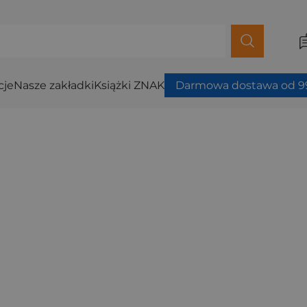
cje
Nasze zakładki
Książki ZNAK
Darmowa dostawa od 99