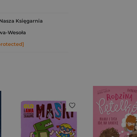
asza Księgarnia
wa-Wesoła
protected]