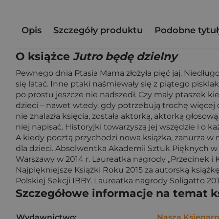
Opis
Szczegóły produktu
Podobne tytuł
O książce
Jutro będę dzielny
Pewnego dnia Ptasia Mama złożyła pięć jaj. Niedługo
się latać. Inne ptaki naśmiewały się z piątego pis
po prostu jeszcze nie nadszedł. Czy mały ptaszek kie
dzieci – nawet wtedy, gdy potrzebują trochę więcej
nie znalazła księcia, została aktorką, aktorką głosow
niej napisać. Historyjki towarzyszą jej wszędzie i o k
A kiedy pocztą przychodzi nowa książka, zanurza w n
dla dzieci. Absolwentka Akademii Sztuk Pięknych w 
Warszawy w 2014 r. Laureatka nagrody „Przecinek i 
Najpiękniejsze Książki Roku 2015 za autorską książk
Polskiej Sekcji IBBY. Laureatka nagrody Soligatto 
Szczegółowe informacje na temat k
Wydawnictwo:
Nasza Księgarn